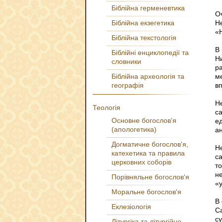
Біблійна герменевтика
О
Біблійна екзегетика
Н
«Н
Біблійна текстологія
В
Біблійні енциклопедії та
Н
словники
р
Біблійна археологія та
м
географія
в
Н
Теологія
с
Основне богослов'я
е
(апологетика)
а
Догматичне богослов'я,
Н
катехетика та правила
с
церковних соборів
т
н
Порівняльне богослов'я
«
Моральне богослов'я
В 
Еклезіологія
С
с
Літургіка та літургійне