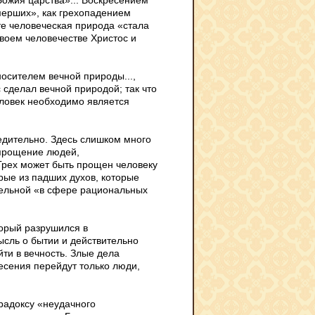
ожия царства»... Воскресением
мерших», как грехопадением
те человеческая природа «стала
своем человечестве Христос и
осителем вечной природы...,
 сделал вечной природой; так что
еловек необходимо является
едительно. Здесь слишком много
 прощение людей,
 Грех может быть прощен человеку
рые из падших духов, которые
тельной «в сфере рациональных
торый разрушился в
ысль о бытии и действительно
йти в вечность. Злые дела
есения перейдут только люди,
радоксу «неудачного