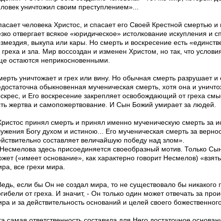
еловек уничтожил своим преступлением»...
пасает человека Христос, и спасает его Своей Крестной смертью и
езко отвергает всякое «юридическое» истолкование искупления и с
озмездия, выкупа или кары. Но смерть и воскресение есть «единст
 греха и зла. Мир воссоздан и изменен Христом, но так, что услов
ще оста­ются неприкосновенными.
мерть уничтожает и грех или вину. Но обычная смерть разрушает и
едостаточна обыкновенная мученическая смерть, хотя она и уничтож
оскрес, и Его воскресение закрепляет освобождающий от греха смы
сть жертва и самопожертвование. И Сын Божий умирает за людей.
Христос принял смерть и принял именно мученическую смерть за ис
ужения Богу духом и исти­ною... Его мученическая смерть за верно
ействительно составляет величайшую победу над злом».
 Несмелова здесь присоединяется своеобразный мотив. Только Сын 
ожет («имеет основание», как характерно говорит Несмелов) «взять
ра, все грехи мира.
едь, если бы Он не создал мира, то не су­ществовало бы никакого 
гибели от греха. И значит, - Он только один может отвечать за пр
ра и за действительность оснований и целей своего божественного 
та самая ответственность составила для Него достаточное основан