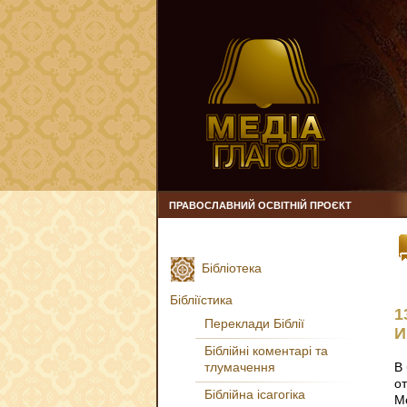
ПРАВОСЛАВНИЙ ОСВІТНІЙ ПРОЄКТ
Бібліотека
Бібліїстика
1
Переклади Біблії
И
Біблійні коментарі та
тлумачення
В 
о
Біблійна ісагогіка
Мо