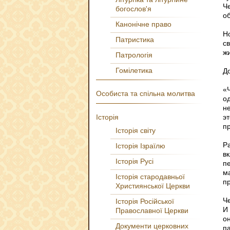
Ч
богослов'я
об
Канонічне право
Н
Патристика
с
ж
Патрологія
Гомілетика
Д
«
Особиста та спільна молитва
од
н
Історія
э
п
Історія світу
Р
Історія Ізраїлю
в
Історія Русі
п
м
Історія стародавньої
п
Християнської Церкви
Ч
Історія Російської
И 
Православної Церкви
он
Документи церковних
п