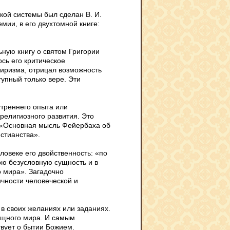
кой системы был сделан В. И.
ии, в его двухтомной книге:
ную книгу о святом Григории
сь его критическое
иризма, отрицал возможность
уп­ный только вере. Эти
утреннего опыта или
 религиозного развития. Это
: «Основная мысль Фейербаха об
стианства».
ловеке его двойственность: «по
ою безусловную сущность и в
о мира». Загадочно
чности человеческой и
 в своих желаниях или заданиях.
ещного мира. И самым
твует о бытии Божием.