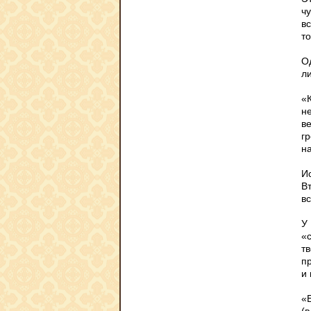
ч
в
т
О
л
«К
не
ве
гр
н
И
В
вс
У
«
т
п
и
«