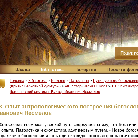
Школа
Бібліотека
Пожертви
Проєкти фон
Головна
>
Бібліотека
>
Теологія
>
Патрологія
>
Пути русского богослови
(Кризис церковной культуры)
>
VII. Историческая школа
>
13. Опыт антр
богословской системы. Виктор Иванович Несмелов
3. Опыт антропологического построения богосло
ванович Несмелов
богословии возможен двоякий путь: сверху или снизу, - от Бога или
т опыта. Патристика и схоластика идут первым путем. «Новое богос
рализм в богословии и есть один из видов этого антропологическог