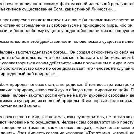
еловеческая личность «самим фактом своей идеальной реальности
ъективное существование Бога, как истинной Лич­ности»...
о противоречие свидетельствует и о вине («ненормальное состояни
вой­ственно стремление высвободиться из природного мира, ибо он
изни, и богоподобному существу недостойно вести жизнь вещную ил
оказательством этой двойственности человеческого существа являе
Человек захотел сделаться богом... Он создал относительно себя 
но то обстоятель­ства, что человек мог обольстить себя желанием б
е удовлетвориться своим действительным положением в мире и отв
то обстоятельство само по себе доказывает, что человек не случай
рирожденный раб природы»...
абом природы человек стал, а не родился. В том весь трагизм грех
ключил в природу, «ввел свой дух в общую цепь мировых вещей». П
ервый человек захотел достигнуть не на пути духовной свободы и в
агизма и суеверия, из внешней природы. Эгим пер­вые люди снизил
ростых вещей мира».
еловек введен в мир, как деятель, как осуществитель, не только к
вот человек не то осуществил. Человек сам создал этот мир престу
 теперь живет (именно, как «человек - вещь»), - «факт зла несомн
адения». Этот мир есть создание человека. «Тот же мир, который д