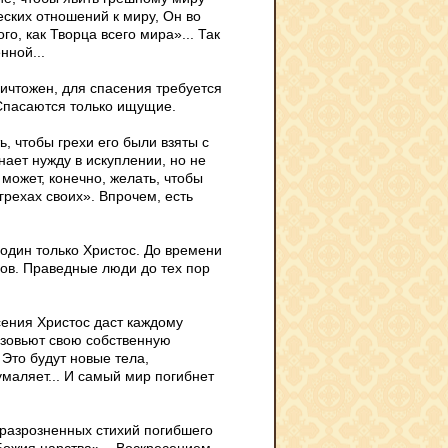
еских отношений к миру, Он во
о, как Творца всего мира»... Так
нной...
ничтожен, для спасения требуется
 Спасаются только ищущие.
ь, чтобы грехи его были взяты с
знает нужду в искуплении, но не
 может, конечно, желать, чтобы
 грехах своих». Впрочем, есть
 один только Христос. До времени
лов. Праведные люди до тех пор
сения Христос даст каждому
азовьют свою собственную
Это будут новые тела,
маляет... И са­мый мир погибнет
 разрозненных стихий погибшего