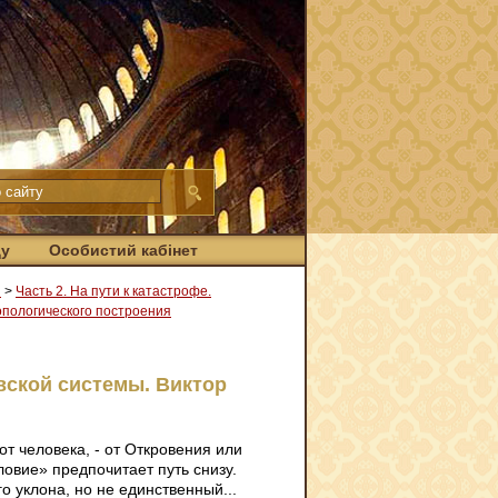
ду
Особистий кабінет
я
>
Часть 2. На пути к катастрофе.
опологического построения
вской системы. Виктор
 от человека, - от Откровения или
ловие» предпочитает путь снизу.
о уклона, но не единственный...