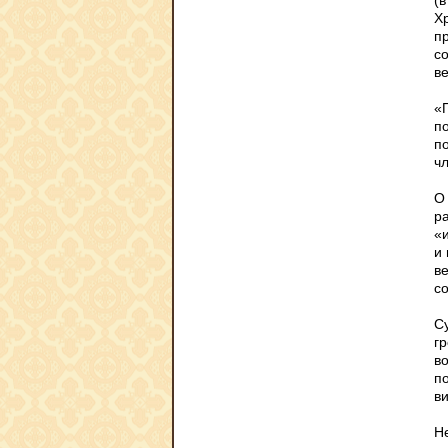
(
Х
п
с
в
«
п
п
чл
О
р
«
и
в
с
С
г
в
п
ви
Н