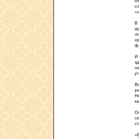
о
сл
«н
В
и
ло
х
ф
И
з
н
у
В
ра
Не
к
Он
со
с
«