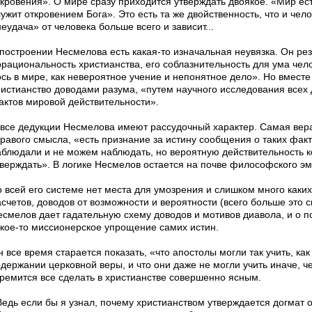
ткровения». О мире сразу приходится утверждать двоякое. «Мир ес
ужит откровением Бога». Это есть та же двойственность, что и чело
еудача» от человека больше всего и зависит...
 построении Несмелова есть какая-то изначальная неувязка. Он ре
ррациональность христианства, его соблазнительность для ума чело
сь в мире, как невероятное учение и непонят­ное дело». Но вместе
ристианство доводами разума, «путем научного исследования всех
актов мировой действительности».
 все дедукции Несмелова имеют рассудочный характер. Самая вера
дравого смысла, «есть признание за истину сообщения о таких фак
аблюдали и не можем наблюдать, но вероятную действительность к
тверждать». В логике Несмелов остается на почве философского э
о всей его системе нет места для умозрения и слишком много каки
счетов, доводов от возможности и вероятности (всего больше это ск
смелов дает гадатель­ную схему доводов и мотивов диавола, и о по
акое-то миссионерское упрощение самих истин.
 все время старается показать, «что апостолы могли так учить, как
держании церковной веры, и что они даже не могли учить иначе, че
тремится все сделать в христианстве совер­шенно ясным.
Ведь если бы я узнал, почему христианством утверждается догмат о