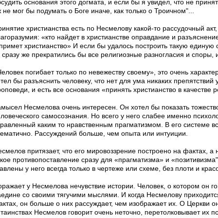
судить основания этого догмата, и если бы я увидел, что не принят
 не мог бы подумать о Боге иначе, как только о Троичном"...
инятие христианства есть по Несмелову ка­кой-то рассудочный акт,
лагоразумия: «кто найдет в христианстве оправдание и разъяснени
 примет христианство» И если бы удалось построить такую единую 
о сразу же прекратились бы все религиозные разногласия и споры, 
Человек погибает только по невежеству своему», это очень характ
отел бы разъяснить человеку, что нет для ума никаких препятствий
роповеди, и есть все основания «принять христианство в качестве 
амысел Несмелова очень интересен. Он хотел бы пока­зать тожеств
еловеческого самосознания. Но всего у него слабее именно психоло
травленный каким то нравственным прагматизмом. В его системе вс
хематично. Рассуждений больше, чем опыта или интуиции.
смелов притязает, что его мировоззрение построено на фактах, а н
акое противопоставление сразу для «прагматизма» и «позитивизма"
авлены у него всегда только в чертеже или схеме, без плоти и красо
оражает у Несмелова нечувствие истории. Человек, о котором он го
аедине со своими тягучими мыслями. И когда Несмелову приходится
актах, он больше о них рассуждает, чем изображает их. О Церкви о
 таинствах Несмелов говорит очень неточно, перетолковывает их пс