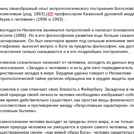
чень своеобразный опыт антропологического построения богословс
есмеловым (род. 1863),
[49]
профессором Казанской духовной академ
аука о человеке» (1896 и 1903)...
 молодости Несмелов занимался патрологией и написал основатель
исском (1886). Но в его философском развитии еще больше сказало
азочарование. Он был некоторое время под сильным влиянием эмп
етафизики, выносил вопрос о Боге за пределы философии, как дост
печатления сильно сказываются и в его позднейших построениях...
есмелов сознательно начинает от человека, исходить из данных вн
амосознания. «Загадка о человеке» и есть для него перводвигатель
динственная загадка в мире. Бердяев удачно говорит о Несмелове
нтропологической тайне религии обращена им в орудие защиты хри
есмелов и сам отмечает свою близость к Фейербаху. Загадочна в че
амой природе своей личности человек необходимо изображает соб
оже время действительно существует, как простая вещь физическог
есоответствие и противоречие между «безусловным характером» ли
условным бытием».
самосознании человек выходит за преде­лы этого мира, и не только
амая природа человека не умещается в гранях самого человека, в
уществованием своим, «как живой образ Бога», человек свидетельс