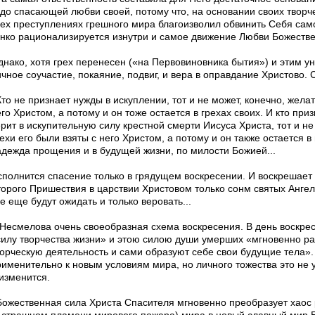
удо спа­сающей любви своей, потому что, на основании своих творч
сех преступлениях грешного мира благоизволил обвинить Себя самог
онко рационализируется изнутри и самое движение Любви Божестве
днако, хотя грех перенесен («на Первовиновника бытия») и этим у
ичное соучастие, покаяние, подвиг, и вера в оправдание Христово.
то не признает нужды в искуплении, тот и не может, конечно, желат
го Христом, а потому и он тоже остается в грехах своих. И кто при
рит в искупительную силу крестной смерти Иисуса Христа, тот и не
ехи его были взяты с него Христом, а потому и он также остается в
адежда прощения и в будущей жизни, по милости Божией...
спол­нится спасение только в грядущем воскресении. И воскрешает
торого Пришествия в царствии Христовом только сонм святых Анге
е еще будут ожидать и только веровать...
 Несмелова очень своеобраз­ная схема воскресения. В день воскре
силу творчества жизни» и этою силою души умерших «мгновенно р
ворческую деятельность и сами образуют себе свои будущие тела». 
рименительно к новым условиям мира, но личного тожества это не у
 изменится.
Божественная сила Хри­ста Спасителя мгновенно преобразует хаос