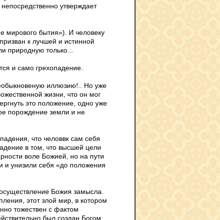
 непосредственно утверждает
е мирового бытия»). И человеку
 призван к лучшей и истинной
и природную только...
тся и само грехопадение.
необыкновеную иллюзию!.. Но уже
оже­ственной жизни, что он мог
ергнуть это положение, одно уже
ное порождение земли и не
опадения, что человвк сам себя
адение в том, что высшей цели
ерности воле Божией, но на пути
и и унизили себя «до положения
ак осуществление Божия замысла.
пления, этот злой мир, в котором
енно тожествен с фактом
ействительно был создан Богом,