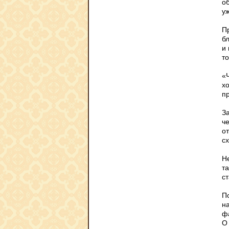
об
уж
Пр
б
и
т
«
х
п
З
ч
о
с
Не
т
ст
П
н
ф
О