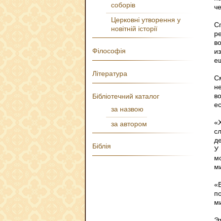
соборів
ч
Церковні утворення у
С
новітній історії
р
в
Філософія
из
е
Література
С
н
в
Бібліотечний каталог
е
за назвою
«
за автором
сл
д
Біблія
У
м
ми
«В
по
ми
Э