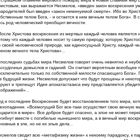
в страшном пламени мирового пожара) мира в новый славный мир Б
ристовым, как выражается Несмелов, «введен закон воскресения у
рародителей был введен «закон неминуемой смер­ти». Ибо во Хрис
обственным телом Бога, - и остается в нем вечным телом Бога». В 
есь род человеческий приобщил вечности.
После Христова воскресения из мертвых каждый человек является н
отому что каждый человек носит ту самую природу, которую Христос
о своей человеческой природе, как еди­носущный Христу, каждый ч
еном вечного тела Христова»...
 последних судьбах мира Несмелов говорит очень не­внятно и неуб
ассудочных домыслов и гаданий. Он считает вероятным всеобщее
исключительно только по собст­венной милости спасающего Бога».
 в будущей жизни. Несмелов допускает что будут прощены и некото
еруют и трепещут. Идея апокатастазиса ему представляется убеди
оображений»...
уд и последнее Воскресение будет восстановлением того мира, ко
рехопадении. «Всемогущий Бог все-таки осуществит свою вечную м
оцарится в мире». Все доброе будет спасено, а злое не может пере
огибнут вместе с погибелью нынешнего мира, а в вечный мир воскр
новные в зле, но не их злые дела...
есмелов сводит всю «метафизику жизни» к некоему парадоксу, к па