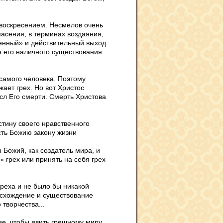
 воскресением. Несмелов очень
пасения, в терминах воздаяния,
венный» и действительный выход
ия его наличного существования
 самого человека. Поэтому
ает грех. Но вот Христос
сл Его смерти. Смерть Христова
тину своего нравственного
сть Божию закону жизни
Божий, как создатель мира, и
» грех или принять на себя грех
греха и не было бы никакой
оисхождение и существование
твор­чества...
ие, чтобы явить грешному миру