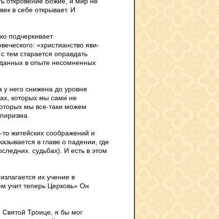
ть откровение Божие, и мир не
век в себе открывает. И
зко подчеркивает
веческого: «христианство яви­
 с тем старается оправдать
 данных в опыте несомненных
 у него снижена до уровня
тах, которых мы сами не
о­торых мы все-таки можем
мпиризма.
х-то житейских соображений и
азы­вается в главе о падении, где
следних. судьбах). И есть в этом
 излагается их учение в
м учит теперь Цер­ковь» Он
 Святой Троице, я бы мог