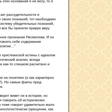
ь этих оснований я не могу, то я
 акт рассудительности и
е своих познаний, тот необходимо
систему убедительных познаний,
и все бы приняли правую веру.
ерное признание Несмелова. И он
 усвоить себе содержание
религии…"
о христианской истины с идеалом
гический анализ, всегда
е как-то слишком расчитано и
е на понятиях (и как характерно
!). Но самые факты пред­
к.
ворит живет не в истории, но
 говорить об исторических
н тоже говорит удивительно мало.
ихологистически (крещение, как