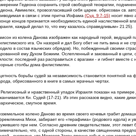
амерении Гедеона сохранить строй свободной теократии, подчинен
едеона, Авимелех, провозгласивший себя царем. обрисован св. авт
риводимая в связи с этим притча Иофама
(Суд. 9:7-15)
носит явно 
 конце концов признается необходимость единой наслественной вла
зраиля, каждый делал то, что ему казалось справедливым» 21:25).
амсон из колена Данова изображен как народный герой, ведущий п
листимского ига. Он назорей и дал Богу обет не пить вина и не ст
ходило в состав языческих обрядов). Но, побежденный своими стра
арованной ему Духом Божиим. Ослепленный и закованный в цепи, о
илости: последний раз расправиться с врагами - и гибнет вместе с
порные столбы дома филистимлян.
щетность борьбы судей за независимость становится понятной на 
арода, обрисованного в книге в самых мрачных чертах.
Религиозный и нравственный упадок Израиля показан на примере 
канчивается Кн. Судей (17-21). Из этих рассказов видно, какие дик
нархическое, смутное время.
езземельное колено Даново во время своего кочевья грабит домаш
фремлянина Михи, забирает его «терафима» (родового идола) и ув
лужившего при нем. Согласно древним свидетельствам, этот левит
римечательно, что, с одной стороны, в качестве священника предпо
угой - очевидно, что Моисеев Закон прочно забыт, о чем говорит н