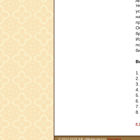
т
у
н
п
О
б
И
п
б
В
1
2.
3
4
5.
6
7
8
к
© 2012-2026 БФ «Медіаглагол»
Контакти