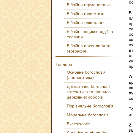
б
Біблійна герменевтика
В
Біблійна екзегетика
п
Біблійна текстологія
п
с
Біблійні енциклопедії та
о
словники
с
и
Біблійна археологія та
вч
географія
с
уж
Теологія
п
Основне богослов'я
О
(апологетика)
др
Догматичне богослов'я,
с
катехетика та правила
п
церковних соборів
с
Порівняльне богослов'я
Т
э
Моральне богослов'я
Еклезіологія
2.
И
Літургіка та літургійне