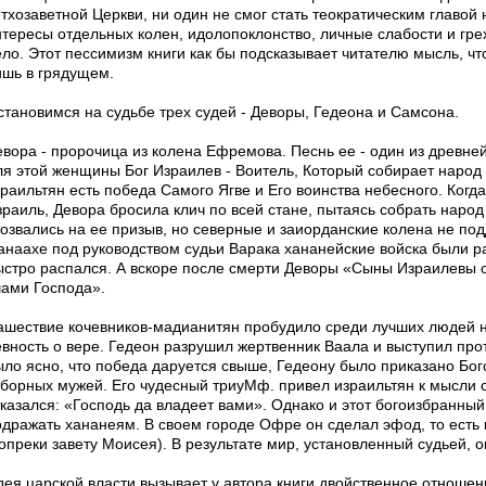
етхозаветной Церкви, ни один не смог стать теократическим главой
нтересы отдельных колен, идолопоклонство, личные слабости и гре
ело. Этот пессимизм книги как бы подсказывает читателю мысль, ч
ишь в грядущем.
становимся на судьбе трех судей - Деворы, Гедеона и Самсона.
евора - пророчица из колена Ефремова. Песнь ее - один из древней
ля этой женщины Бог Израилев - Воитель, Который собирает народ
зраильтян есть победа Самого Ягве и Его воинства небесного. Когд
зраиль, Девора бросила клич по всей стане, пытаясь собрать народ
тозвались на ее призыв, но северные и заиорданские колена не под
анаахе под руководством судьи Варака хананейские войска были р
ыстро распался. А вскоре после смерти Деворы «Сыны Израилевы с
чами Господа».
ашествие кочевников-мадианитян пробудило среди лучших людей 
евность о вере. Гедеон разрушил жертвенник Ваала и выступил про
ыло ясно, что победа даруется свыше, Гедеону было приказано Бого
тборных мужей. Его чудесный триуМф. привел израильтян к мысли 
тказался: «Господь да владеет вами». Однако и этот богоизбранны
одражать хананеям. В своем городе Офре он сделал эфод, то есть
вопреки завету Моисея). В результате мир, установленный судьей, 
дея царской власти вызывает у автора книги двойственное отношен