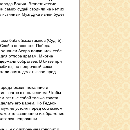
 народа Божия. Эгоистические
хи самих судей сводили на нет их
то истинный Муж Духа явлен будет
ших библейских гимнов (Суд. 5).
 Свой в опасности. Победа
а хананеи Асора подчинили себе
 для отпора врагам. Многие
держали собратьев. В битве при
азбиты, но непрочный союз
тали опять делать злое пред
народа Божия покаяние и
тив врагов с ополчением. Чтобы
м взять с собой только триста
сделать его царем. Но Гедеон
й муж не устоял перед соблазном
 какое-то священное изображение
оказался непрочным.
ие. Он с одобрением говорит о