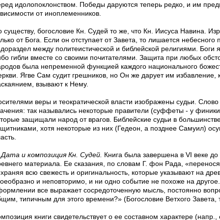
еред идолопоклонством. Победы даруются теперь редко, и им пред
ависимости от иноплеменников.
о существу, богословие Кн. Судей то же, что Кн. Иисуса Навина. И
лько от Бога. Если он отступает от Завета, то лишается небесного 
одораздел между политеистической и библейской религиями. Боги 
ибо гибли вместе со своими почитателями. Защита при любых обсто
ародов была непременной функцией каждого национального божеств
еркви. Ягве Сам судит грешников, но Он же дарует им избавление, 
аскаянием, взывают к Нему.
осителями веры и теократической власти изображены судьи. Слово
начения: так назывались некоторые правители (суффеты - у финики
оторые защищали народ от врагов. Библейские судьи в большинств
ащитниками, хотя некоторые из них (Гедеон, а позднее Самуил) ос
асть.
Дата и композиция Кн. Судей.
Книга была завершена в VI веке до 
ревнего материала. Ее сказания, по словам Г. фон Рада, «перенося
охраняя всю свежесть и оригинальность, которые указывают на древ
воеобразно и неповторимо, и ни одно событие не похоже на другое.
формлении все выражает сосредоточенную мысль, постоянно воп
щим, типичным для этого времени?» (Богословие Ветхого Завета, т.
омпозиция книги свидетельствует о ее составном характере (напр.,