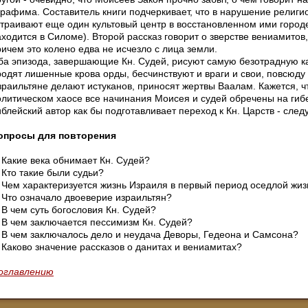
ерафима. Составитель книги подчеркивает, что в нарушение религи
страивают еще один культовый центр в восстановленном ими городе
аходится в Силоме). Второй рассказ говорит о зверстве вениамитов
ричем это колено едва не исчезло с лица земли.
ба эпизода, завершающие Кн. Судей, рисуют самую безотрадную к
родят лишенные крова орды, бесчинствуют и враги и свои, повсюду 
зраильтяне делают истуканов, приносят жертвы Ваалам. Кажется, ч
олитическом хаосе все начинания Моисея и судей обречены на гибе
иблейский автор как бы подготавливает переход к Кн. Царств - сле
опросы для повторения
. Какие века обнимает Кн. Судей?
 Кто такие были судьи?
. Чем характеризуется жизнь Израиля в первый период оседлой жи
. Что означало двоеверие израильтян?
 В чем суть богословия Кн. Судей?
. В чем заключается пессимизм Кн. Судей?
. В чем заключалось дело и неудача Деворы, Гедеона и Самсона?
. Каково значение рассказов о данитах и вениамитах?
 оглавлению