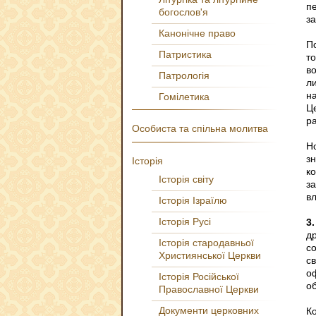
п
богослов'я
з
Канонічне право
П
Патристика
то
в
Патрологія
л
н
Гомілетика
Ц
р
Особиста та спільна молитва
Н
з
Історія
к
Історія світу
з
вл
Історія Ізраїлю
Історія Русі
3.
д
Історія стародавньої
с
Християнської Церкви
с
о
Історія Російської
об
Православної Церкви
Документи церковних
К