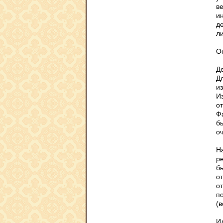
в
и
д
л
О
Д
Д
и
И
о
Ф
б
о
Н
р
б
о
о
п
(
И