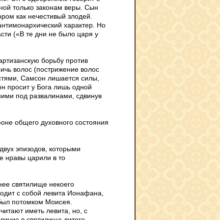
ной только законам веры. Сын
ором как нечестивый злодей.
антимонархический характер. Но
сти («В те дни не было царя у
артизанскую борьбу против
ричь волос (пострижение волос
стями, Самсон лишается силы,
н просит у Бога лишь одной
 ними под развалинами, сдвинув
фоне общего духовного состояния
двух эпизодов, которыми
ие нравы царили в то
нее святилище некоего
одит с собой левита Ионафана,
 был потомком Моисея.
читают иметь левита, но, с
аличие в святилище литого