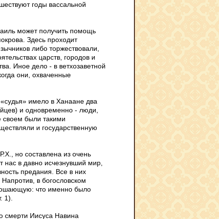
шествуют годы вассальной
зраиль может получить помощь
покрова. Здесь проходит
язычников либо торжествовали,
ятельствах царств, городов и
а. Иное дело - в ветхозаветной
когда они, охваченные
 «судья» имело в Ханаане два
йцев) и одновременно - люди,
е своем были такими
уществляли и государственную
Р.Х., но составлена из очень
т нас в давно исчезнувший мир,
ность предания. Все в них
 Напротив, в богословском
рошающую: что именно было
 1).
 о смерти Иисуса Навина