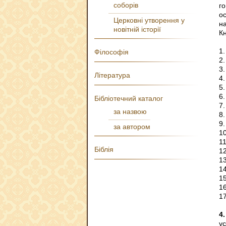
соборів
г
о
Церковні утворення у
н
новітній історії
Кн
1.
Філософія
2.
3
Література
4.
5
6.
Бібліотечний каталог
7.
за назвою
8
9.
за автором
10
1
Біблія
1
13
14
1
1
1
4.
у