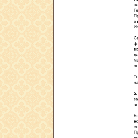
н
Г
П
в
И
С
фи
в
д
м
о
Т
н
5.
за
а
Б
е
с
П
др