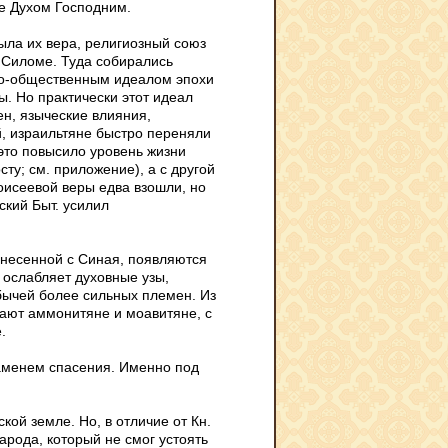
е Духом Господним.
ыла их вера, религиозный союз
 Силоме. Туда собирались
зно-общественным идеалом эпохи
ы. Но практически этот идеал
н, языческие влияния,
, израильтяне быстро переняли
 это повысило уровень жизни
сту; см. приложение), а с другой
оисеевой веры едва взошли, но
ский Быт. усилил
инесенной с Синая, появляются
е ослабляет духовные узы,
бычей более сильных племен. Из
пают аммонитяне и моавитяне, с
.
наменем спасения. Именно под
ой земле. Но, в отличие от Кн.
арода, который не смог устоять