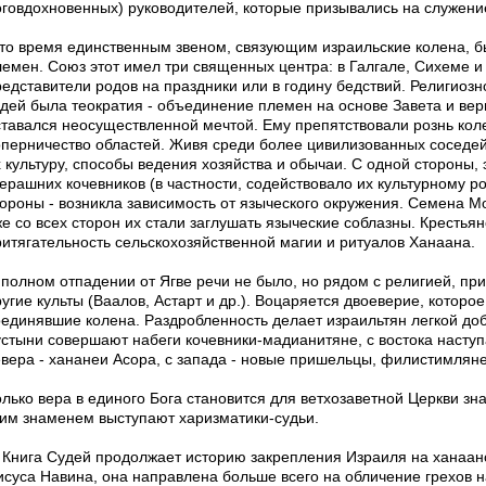
оговдохновенных) руководителей, которые призывались на служени
 то время единственным звеном, связующим израильские колена, б
лемен. Союз этот имел три священных центра: в Галгале, Сихеме и
редставители родов на праздники или в годину бедствий. Религио
удей была теократия - объединение племен на основе Завета и вер
ставался неосуществленной мечтой. Ему препятствовали рознь коле
оперничество областей. Живя среди более цивилизованных соседей
х культуру, способы ведения хозяйства и обычаи. С одной стороны,
ерашних кочевников (в частности, содействовало их культурному ро
тороны - возникла зависимость от языческого окружения. Семена М
е со всех сторон их стали заглушать языческие соблазны. Крестьян
ритягательность сельскохозяйственной магии и ритуалов Ханаана.
 полном отпадении от Ягве речи не было, но рядом с религией, пр
угие культы (Ваалов, Астарт и др.). Воцаряется двоеверие, которо
оединявшие колена. Раздробленность делает израильтян легкой до
устыни совершают набеги кочевники-мадианитяне, с востока насту
евера - хананеи Асора, с запада - новые пришельцы, филистимляне
олько вера в единого Бога становится для ветхозаветной Церкви з
тим знаменем выступают харизматики-судьи.
Книга Судей продолжает историю закрепления Израиля на ханаанск
исуса Навина, она направлена больше всего на обличение грехов н