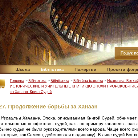
Школа
Бібліотека
Пожертви
Проєкти фон
Головна
>
Бібліотека
>
Бібліїстика
>
Біблійна ісагогіка
>
Исагогика. Ветхи
ИСТОРИЧЕСКИЕ И УЧИТЕЛЬНЫЕ КНИГИ (ДО ЭПОХИ ПРОРОКОВ-ПИС
за Ханаан. Книга Судей
27. Продолжение борьбы за Ханаан
Израиль в Ханаане.
Эпоха, описываемая Книгой Судей, обнимает XI
еятельностью «шофетов» - судей, как - по примеру хананеев - назы
бычно судьи не были руководителями всего народа. Чаще всего они
которые, как Самсон, действовали в одиночку). В лице судей Бог во