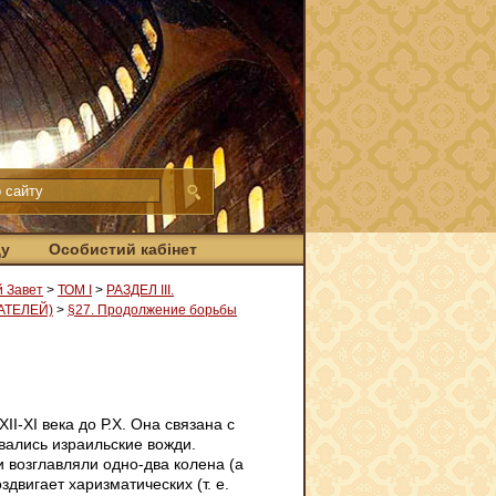
ду
Особистий кабінет
й Завет
>
ТОМ І
>
РАЗДЕЛ III.
АТЕЛЕЙ)
>
§27. Продолжение борьбы
I-XI века до Р.Х. Она связана с
вались израильские вожди.
 возглавляли одно-два колена (а
здвигает харизматических (т. е.