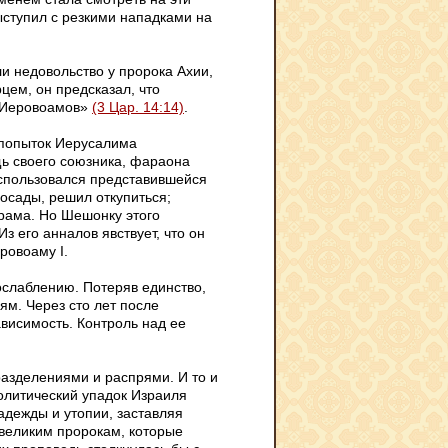
выступил с резкими нападками на
и недовольство у пророка Ахии,
цем, он предсказал, что
м Иеровоамов»
(3 Цар. 14:14)
.
 попыток Иерусалима
щь своего союзника, фараона
оспользовался представившейся
 осады, решил откупиться;
рама. Но Шешонку этого
з его анналов явствует, что он
ровоаму I.
ослаблению. Потеряв единство,
м. Через сто лет после
висимость. Контроль над ее
разделениями и распрями. И то и
олитический упадок Израиля
дежды и утопии, заставляя
великим пророкам, которые