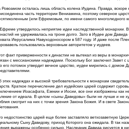
а Ровоамом осталась лишь область колена Иудина. Правда, вскоре 
рисоединена часть территории Вениамина, поэтому северное царст
есятиколенным (или Ефремовым, по имени самого многолюдного к
 Ефреме утвердилось неприятие идеи наследственной монархии. В 
инастий не удерживалась на троне долго. Зато в Иудее дом Давида
охвата Иерусалима Навуходоносором в 587 году. И даже после Пл
оровавель пользовались верховным авторитетом у иудеев.
тот факт приверженности к династии не вытекал из веры в монархич
вязан с мессианскими надеждами. Поскольку Бог заключил Завет с
то его потомок утвердит вечное царство, иудеи мирились с домом 
редставителями.
б этих надеждах и высокой требовательности к монархам свидетель
арств. Краткое перечисление дел иудейских царей содержит суровы
сключением Иоасафата, Езекии и Иосии, все они изображены как н
алекие от идеала. В целом «сыны Давидовы» были не лучше и не ху
иблия смотрит на них с точки зрения Закона Божия. И в свете Зак
бетования.
то недостоинство царей еще более заставляло ветхозаветную Церко
деальному Сыну Давидову, приход Которого она ожидала. В так на
аяния выражены особенно сильно. Наследник Давида рисуется в н