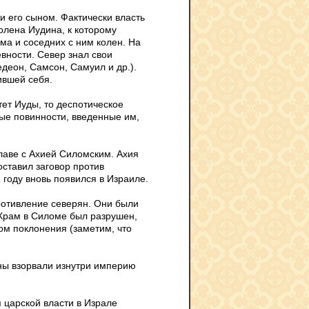
и его сыном. Фактически власть
олена Иудина, к которому
ма и соседних с ним колен. На
вности. Север знал свои
едеон, Самсон, Самуил и др.).
ившей себя.
тет Иуды, то деспотическое
ые повинности, введенные им,
главе с Ахией Силомским. Ахия
ставил заговор против
 году вновь появился в Израиле.
отивление северян. Они были
 Храм в Силоме был разрушен,
ом поклонения (заметим, что
ины взорвали изнутри империю
 царской власти в Израле