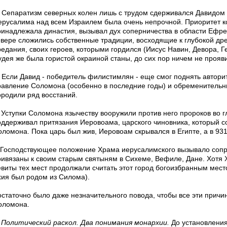
) Сепаратизм северных колен лишь с трудом сдерживался Давидом 
ерусалима над всем Израилем была очень непрочной. Приоритет к
ринадлежала династия, вызывал дух соперничества в области Ефре
евере сложились собственные традиции, восходящие к глубокой дре
редания, своих героев, которыми гордился (Иисус Навин, Девора, Г
удея же была гористой окраиной станы, до сих пор ничем не прояв
) Если Давид - победитель филистимлян - еще смог поднять автори
равление Соломона (особенно в последние годы) и обременительн
ородили ряд восстаний.
) Уступки Соломона язычеству вооружили против него пророков во 
оддерживал притязания Иеровоама, царского чиновника, который со
оломона. Пока царь был жив, Иеровоам скрывался в Египте, а в 931
) Господствующее положение Храма иерусалимского вызывало сопр
ривязаны к своим старым святыням в Сихеме, Вефиле, Дане. Хотя
евиты тех мест продолжали считать этот город богоизбранным мест
хия был родом из Силома).
остаточно было даже незначительного повода, чтобы все эти прич
оломона.
Политический раскол. Два понимания монархии.
До установления