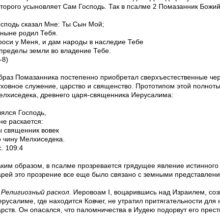
оторого усыновляет Сам Господь. Так в псалме 2 Помазанник Божий
осподь сказал Мне: Ты Сын Мой;
 ныне родил Тебя.
роси у Меня, и дам народы в наследие Тебе
 пределы земли во владение Тебе.
-8)
браз Помазанника постепенно приобретал сверхъестественные чер
уховное служение, царство и священство. Прототипом этой полнот
елхиседека, древнего царя-священника Иерусалима:
лялся Господь,
не раскается:
ы священник вовек
о чину Мелхиседека.
. 109:4
аким образом, в псалме прозревается грядущее явление истинного
арей это прозрение все еще было связано с земными представлен
Религиозный раскол.
Иеровоам I, воцарившись над Израилем, соз
ерусалиме, где находится Ковчег, не утратил притягательности для
арств. Он опасался, что паломничества в Иудею подорвут его прест