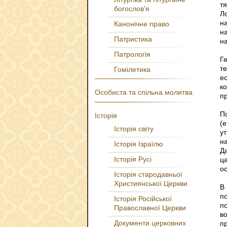
т
богослов'я
Л
н
Канонічне право
н
Патристика
н
Патрологія
Г
т
Гомілетика
е
к
Особиста та спільна молитва
пр
П
Історія
(
Історія світу
у
н
Історія Ізраїлю
Д
Історія Русі
ц
ос
Історія стародавньої
Християнської Церкви
В
п
Історія Російської
п
Православної Церкви
в
Документи церковних
п