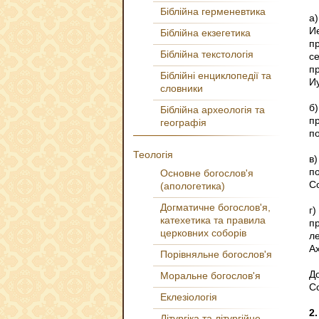
Біблійна герменевтика
а
И
Біблійна екзегетика
п
Біблійна текстологія
с
п
Біблійні енциклопедії та
И
словники
б
Біблійна археологія та
п
географія
п
Теологія
в
п
Основне богослов'я
С
(апологетика)
Догматичне богослов'я,
г
катехетика та правила
п
церковних соборів
л
А
Порівняльне богослов'я
Д
Моральне богослов'я
С
Еклезіологія
2.
Літургіка та літургійне