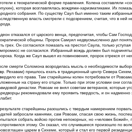
яготели к теократической форме правления. Колена составляли «со
опухин), которая возглавлялась вождями-харизматиками. Их помаз
ародного собрания. По существу Саул был именно таким избранны
аследственную власть смотрели с подозрением, считая, что в ней н
арода.
едеон отказался от царского венца, предпочитая, чтобы Сам Госпо
еократической общины. Пророк Самуил недвусмысленно дал понять
сть грех. Он согласился помазать на престол Саула, только уступа
омпромисс не согласился. Избранный вождь должен был подчинятьс
орока. Когда же Саул вышел из повиновения, пророк отрекся от нег
осле смерти Соломона возродилась мысль о необходимости выбор
евр. Рехавам) пришлось ехать в традиционный центр Севера Сихем
твердило его права. Там старейшины колен потребовали от Ровоама
аложенные на страну его отцом. Только при этом условии они согл
авидовой династии. Ровоам не внял советам ветеранов, которые уг
аредворцы рекомендовали ему проявить твердость, и он надменно за
лабит.
 результате старейшины разошлись с твердым намерением порват
одатей забросали камнями, сам Ровоам, спасая свою жизнь, поспе
опытался собрать войско против непокорных, но «человек Божий»,
оспротивился этому. Он сказал, что случившееся произошло по во
ровозглашен царем в Сихеме, который и стал его первой резиденци