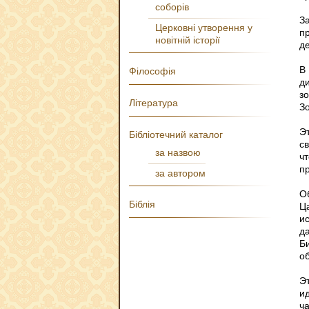
соборів
З
Церковні утворення у
п
новітній історії
д
В
Філософія
д
з
Література
З
Э
Бібліотечний каталог
с
за назвою
ч
п
за автором
О
Біблія
Ц
и
д
Б
о
Э
и
ч