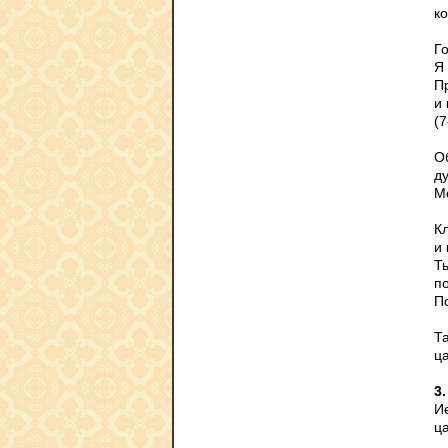
к
Г
Я
П
и
(7
О
д
М
К
и 
Т
п
Пс
Т
ц
3.
И
ц