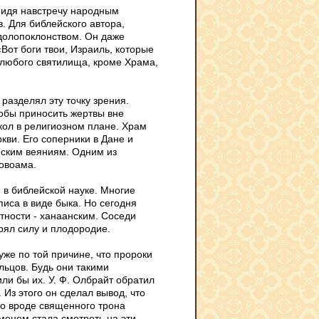
 идя навстречу народным
. Для библейского автора,
долопоклонством. Он даже
«Вот боги твои, Израиль, которые
 любого святилища, кроме Храма,
разделял эту точку зрения.
тобы приносить жертвы вне
кол в религиозном плане. Храм
ви. Его соперники в Дане и
еским веяниям. Одним из
ровоама.
 в библейской науке. Многие
Аписа в виде быка. Но сегодня
тности - ханаанским. Соседи
рял силу и плодородие.
же по той причине, что пророки
льцов. Будь они такими
и бы их. У. Ф. Олбрайт обратил
 Из этого он сделал вывод, что
то вроде священного трона
еменем стала смотреть на эти