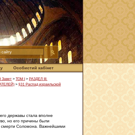
ду
Особистий кабінет
й Завет
>
ТОМ І
>
РАЗДЕЛ III.
АТЕЛЕЙ)
>
§31 Распад израильской
его державы стала вполне
во, но его причины были
ле смерти Соломона. Важнейшими