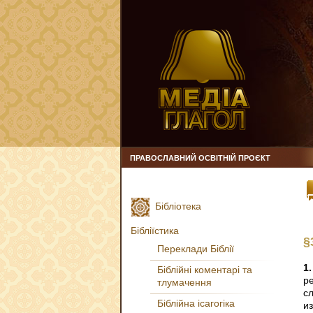
ПРАВОСЛАВНИЙ ОСВІТНІЙ ПРОЄКТ
Бібліотека
Бібліїстика
§
Переклади Біблії
1.
Біблійні коментарі та
р
тлумачення
с
Біблійна ісагогіка
и