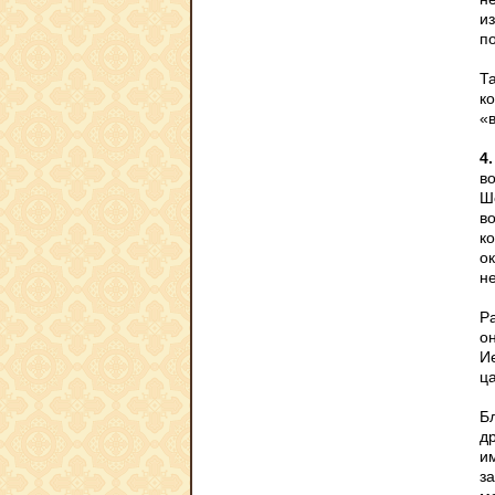
и
по
Т
к
«
4.
в
Ш
в
к
о
н
Р
о
И
ца
Б
д
и
з