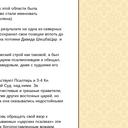
к этой области была
во стали именовать
олена).
результате ни одна из северных
 сохранил свои позиции вплоть до
ена потомки Давида ШешбаЦар. и
еский строй как таковой, а был
 царем-псалмопевцем и обещал,
Давидовым, даже с худшими его
ствуют Псалтирь и 3-4 Кн.
й Суд. над ними. За
ечестивые и грешные правители,
же других восточных царей, но
она она оказывались недостойными
вь обращать свой взор к
зываемых «царских псалмах» эти
их богопоставленным вождем,