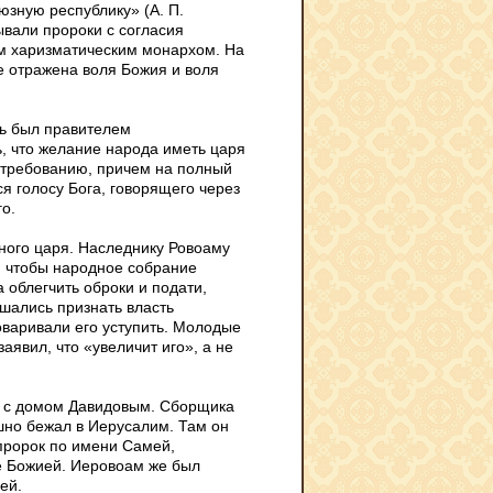
юзную республику» (А. П.
ывали пророки с согласия
м харизматическим монархом. На
е отражена воля Божия и воля
дь был правителем
, что желание народа иметь царя
я требованию, причем на полный
я голосу Бога, говорящего через
о.
ного царя. Наследнику Ровоаму
, чтобы народное собрание
 облегчить оброки и подати,
ашались признать власть
оваривали его уступить. Молодые
явил, что «увеличит иго», а не
ь с домом Давидовым. Сборщика
шно бежал в Иерусалим. Там он
 пророк по имени Самей,
ле Божией. Иеровоам же был
ей.