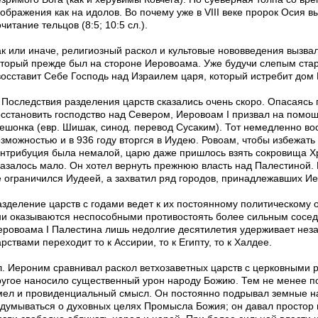
зображения как на идолов. Во почему уже в VIII веке пророк Осия 
читание тельцов (8:5; 10:5 сл.).
ак или иначе, религиозный раскол и культовые нововведения вызвал
оторый прежде был на стороне Иеровоама. Уже будучи слепым стар
восставит Себе Господь над Израилем царя, который истребит до
Последствия разделения царств сказались очень скоро. Опасаясь
осстановить господство над Севером, Иеровоам I призвал на помо
ешонка (евр. Шишак, синод. перевод Сусаким). Тот немедленно в
озможностью и в 936 году вторгся в Иудею. Ровоам, чтобы избежать
онтрибуция была немалой, царю даже пришлось взять сокровища Х
казалось мало. Он хотел вернуть прежнюю власть над Палестиной. И
е ограничился Иудеей, а захватил ряд городов, принадлежавших Ие
азделение царств с годами ведет к их постоянному политическому 
ни оказываются неспособными противостоять более сильным соседя
еровоама I Палестина лишь недолгие десятилетия удерживает неза
рствами переходит то к Ассирии, то к Египту, то к Халдее.
л. Иероним сравнивал раскол ветхозаветных царств с церковными 
ругое наносило существенный урон народу Божию. Тем не менее п
мел и провиденциальный смысл. Он постоянно подрывал земные на
адумываться о духовных целях Промысла Божия; он давал простор 