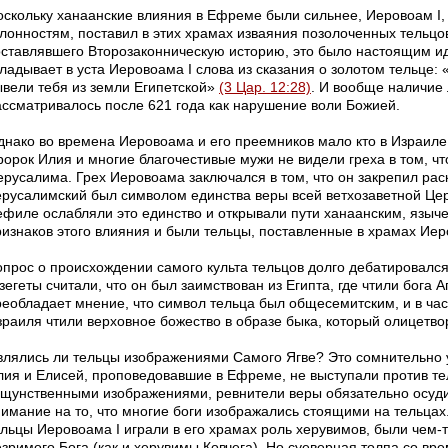
оскольку ханаанские влияния в Ефреме были сильнее, Иеровоам I,
клонностям, поставил в этих храмах изваяния позолоченных тельцов
оставлявшего Второзаконническую историю, это было настоящим и
ладывает в уста Иеровоама I слова из сказания о золотом тельце: 
ывели тебя из земли Египетской»
(3 Цар. 12:28)
. И вообще наличие
ассматривалось после 621 года как нарушение воли Божией.
днако во времена Иеровоама и его преемников мало кто в Израиле 
ророк Илия и многие благочестивые мужи не видели греха в том, ч
ерусалима. Грех Иеровоама заключался в том, что он закрепил рас
ерусалимский был символом единства веры всей ветхозаветной Церк
ефиле ослабляли это единство и открывали пути ханаанским, языч
ризнаков этого влияния и были тельцы, поставленные в храмах Ие
опрос о происхождении самого культа тельцов долго дебатировался
зегеты считали, что он был заимствован из Египта, где чтили бога 
реобладает мнение, что символ тельца был общесемитским, и в час
зраиля чтили верховное божество в образе быка, который олицетво
влялись ли тельцы изображениями Самого Ягве? Это сомнительно у
лия и Елисей, проповедовавшие в Ефреме, не выступали против те
ощунственными изображениями, ревнители веры обязательно осудил
нимание на то, что многие боги изображались стоящими на тельцах.
ельцы Иеровоама I играли в его храмах роль херувимов, были чем-
езримого Бога (как и херувимы Ковчега). Но суеверная толпа со вр