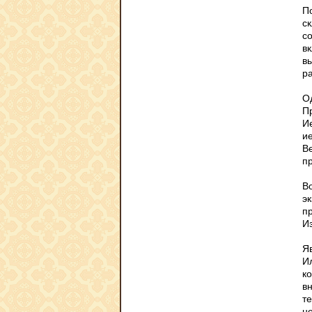
П
с
с
вк
в
р
О
П
И
и
В
п
В
эк
п
И
Я
И
к
в
т
н