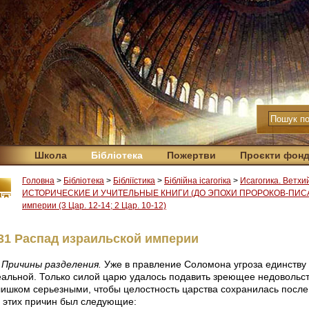
Школа
Бібліотека
Пожертви
Проєкти фон
Головна
>
Бібліотека
>
Бібліїстика
>
Біблійна ісагогіка
>
Исагогика. Ветхи
ИСТОРИЧЕСКИЕ И УЧИТЕЛЬНЫЕ КНИГИ (ДО ЭПОХИ ПРОРОКОВ-ПИС
империи (3 Цар. 12-14; 2 Цар. 10-12)
31 Распад израильской империи
Причины разделения.
Уже в правление Соломона угроза единству 
еальной. Только силой царю удалось подавить зреющее недовольст
лишком серьезными, чтобы целостность царства сохранилась пос
з этих причин был следующие: