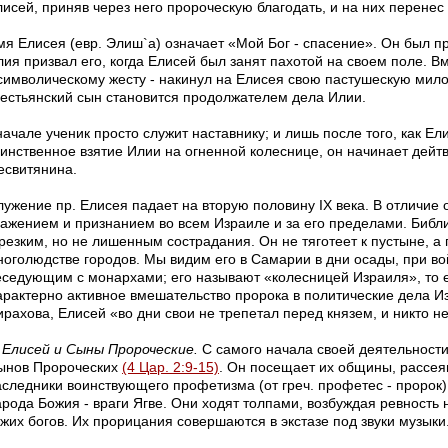
исей, приняв через него пророческую благодать, и на них перенес 
мя Елисея (евр. Элиш`а) означает «Мой Бог - спасение». Он был п
лия призвал его, когда Елисей был занят пахотой на своем поле. 
 символическому жесту - накинул на Елисея свою пастушескую мило
рестьянский сын становится продолжателем дела Илии.
ачале ученик просто служит наставнику; и лишь после того, как Ел
аинственное взятие Илии на огненной колеснице, он начинает дейтв
есвитянина.
лужение пр. Елисея падает на вторую половину IX века. В отличие 
важением и признанием во всем Израиле и за его пределами. Библ
 резким, но не лишенным сострадания. Он не тяготеет к пустыне, а
ноголюдстве городов. Мы видим его в Самарии в дни осады, при во
еседующим с монархами; его называют «колесницей Израиля», то 
арактерно активное вмешательство пророка в политические дела И
рахова, Елисей «во дни свои не трепетал перед князем, и никто не
Елисей и Сыны Пророческие.
С самого начала своей деятельност
ынов Пророческих
(4 Цар. 2:9-15)
. Он посещает их общины, рассея
аследники воинствующего профетизма (от греч. профетес - пророк)
арода Божия - враги Ягве. Они ходят толпами, возбуждая ревность
ужих богов. Их прорицания совершаются в экстазе под звуки музыки