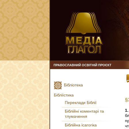
ПРАВОСЛАВНИЙ ОСВІТНІЙ ПРОЄКТ
Бібліотека
Бібліїстика
§
Переклади Біблії
1.
Біблійні коментарі та
бл
тлумачення
п
Біблійна ісагогіка
ч