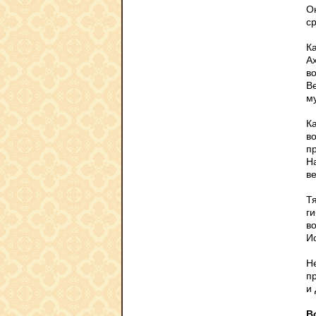
О
с
К
А
в
В
му
Ка
в
п
Н
в
Т
г
в
И
Н
п
и
В