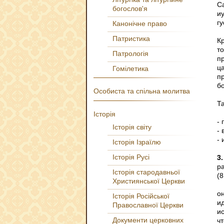
С
богослов'я
иу
гу
Канонічне право
Патристика
К
т
Патрологія
п
ц
Гомілетика
п
б
Особиста та спільна молитва
Т
Історія
-
Історія світу
-
-
Історія Ізраїлю
Історія Русі
3.
р
Історія стародавньої
(8
Християнської Церкви
о
Історія Російської
и
Православної Церкви
и
Документи церковних
чт