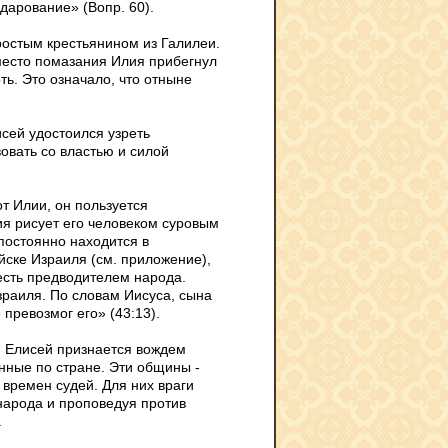
дарование» (Вопр. 60).
ростым крестьянином из Галилеи.
Вместо помазания Илия прибегнул
ть. Это означало, что отныне
исей удостоился узреть
овать со властью и силой
от Илии, он пользуется
ия рисует его человеком суровым
 постоянно находится в
йске Израиля (см. приложение),
есть предводителем народа.
зраиля. По словам Иисуса, сына
 превозмог его» (43:13).
и Елисей признается вождем
нные по стране. Эти общины -
 времен судей. Для них враги
 народа и проповедуя против
.