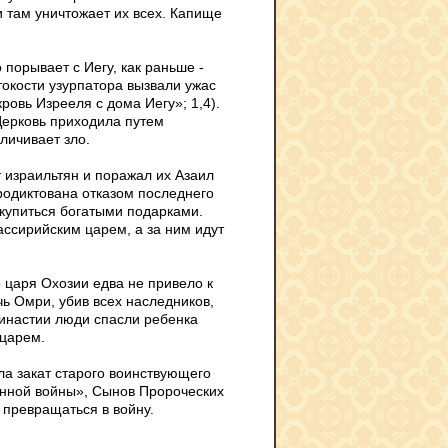
 там уничтожает их всех. Капище
порывает с Иегу, как раньше -
окости узурпатора вызвали ужас
ровь Изрееля с дома Иегу»; 1,4).
Церковь приходила путем
еличивает зло.
от израильтян и поражал их Азаил
родиктована отказом последнего
ткупиться богатыми подарками.
ассирийским царем, а за ним идут
 царя Охозии едва не привело к
чь Омри, убив всех наследников,
инастии люди спасли ребенка
 царем.
ла закат старого воинствующего
енной войны», Сынов Пророческих
 превращаться в войну.