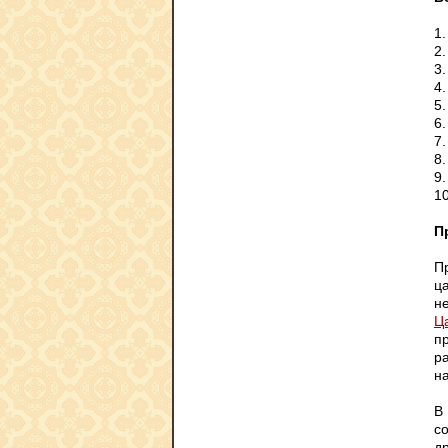
1
2
3
4
5.
6
7
8
9
1
П
П
ц
н
Ца
п
ра
на
В
с
д