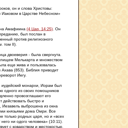
роков, он и слова Христовы:
 и Иаковом в Царстве Небесном»
сына Амафиина
(4 Цар. 14:25)
. Он
 преданию, был послан в
ленный против религиозного
 том II).
ица двоеверия - была свергнута.
капищем Мелькарта и множеством
была еще жива и пользовалась
 Ахава (853). Библия приводит
реворот Иегу.
и иудейский монархи, Иорам был
ию одного из своих помощников
едленно провозглашают его
т действовать быстро и
, Иезавель выброшена из окна
ыми князьями дома Омри. Все
е только родных царя, но и «всех
 него ни одого человека» (10:11).
вует с коварством и жестокостью.