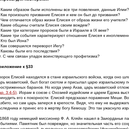
. Каким образом были исполнены все три повеления, данные Илии?
. Как произошло призвание Елисея и кем он был до призвания?
. Чем отличается образ жизни Елисея от образа жизни его учителя?
. Какие общины считали Елисея своим вождем?
 Какие три категории пророков были в Израиле в IX веке?
. Какие три события характеризуют отношение Елисея к иноплемен
. Кто был Иона?
. Как совершился переворот Иегу?
. Каковы были его последствия?
0. С чем связан упадок воинствующего профетизма?
риложение к §33
ророк Елисей находился в стане израильского войска, когда оно ш
арь моавитский, был богат скотом и присылал царю израильскому по
еостриженных баранов. Но когда умер Ахав, царь моавитский отлож
р. 3:4-5)
. Иорам в союзе с Охозией иудейским и царем Едома выс
ринудить его к покорности. Елисей предсказал поражение Меши. Во
збито, но сам царь заперся в крепости. Видя, что ему не выдержат
следника и принес его в жертву богу Кемошу. Это так ужаснуло изр
 1868 году немецкий миссионер Ф. А. Кляйн нашел в Заиорданье п
обытиями. Памятник был поврежден, но значительная часть его сох
ревнейших надписей, выполненных староеврейским (финикийским) 