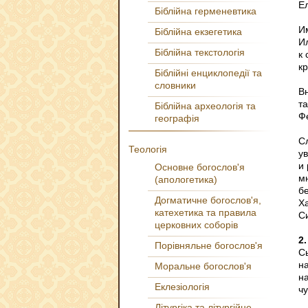
Ел
Біблійна герменевтика
И
Біблійна екзегетика
И
Біблійна текстологія
к
к
Біблійні енциклопедії та
словники
Вн
т
Біблійна археологія та
Ф
географія
С
Теологія
у
и
Основне богослов'я
м
(апологетика)
б
Догматичне богослов'я,
Х
катехетика та правила
Си
церковних соборів
2.
Порівняльне богослов'я
С
н
Моральне богослов'я
н
Еклезіологія
ч
Літургіка та літургійне