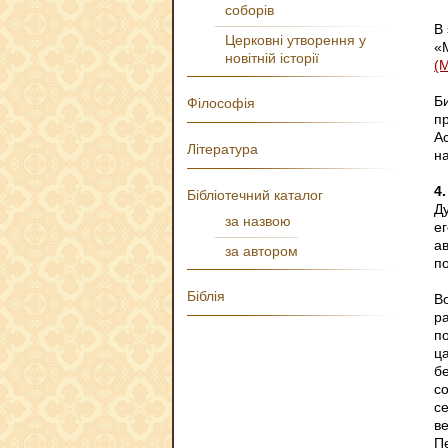
соборів
В
Церковні утворення у
«
новітній історії
(М
Б
Філософія
п
А
Література
на
4.
Бібліотечний каталог
Д
за назвою
е
а
за автором
п
Біблія
В
р
п
ца
б
с
с
ве
П