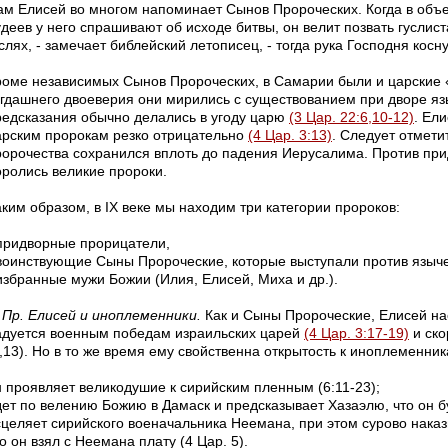
ам Елисей во многом напоминает Сынов Пророческих. Когда в объ
деев у него спрашивают об исходе битвы, он велит позвать гуслиста
слях, - замечает библейский летописец, - тогда рука Господня кос
роме независимых Сынов Пророческих, в Самарии были и царские «
огдашнего двоеверия они мирились с существованием при дворе яз
редсказания обычно делались в угоду царю
(3 Цар. 22:6,10-12)
. Ели
арским пророкам резко отрицательно
(4 Цар. 3:13)
. Следует отметит
ророчества сохранился вплоть до падения Иерусалима. Против пр
оролись великие пророки.
аким образом, в IX веке мы находим три категории пророков:
 придворные прорицатели,
 воинствующие Сыны Пророческие, которые выступали против языче
 избранные мужи Божии (Илия, Елисей, Миха и др.).
Пр. Елисей и иноплеменники.
Как и Сыны Пророческие, Елисей на
адуется военным победам израильских царей
(4 Цар. 3:17-19)
и ско
,13). Но в то же время ему свойственна открытость к иноплеменник
н проявляет великодушие к сирийским пленным (6:11-23);
дет по велению Божию в Дамаск и предсказывает Хазаэлю, что он бу
сцеляет сирийского военачальника Неемана, при этом сурово наказы
о он взял с Неемана плату (4 Цар. 5).