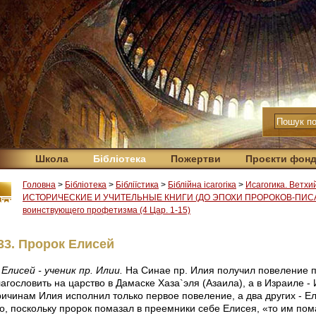
Школа
Бібліотека
Пожертви
Проєкти фон
Головна
>
Бібліотека
>
Бібліїстика
>
Біблійна ісагогіка
>
Исагогика. Ветхи
ИСТОРИЧЕСКИЕ И УЧИТЕЛЬНЫЕ КНИГИ (ДО ЭПОХИ ПРОРОКОВ-ПИС
воинствующего профетизма (4 Цар. 1-15)
33. Пророк Елисей
Елисей - ученик пр. Илии.
На Синае пр. Илия получил повеление п
агословить на царство в Дамаске Хаза`эля (Азаила), а в Израиле -
ричинам Илия исполнил только первое повеление, а два других - Ел
то, поскольку пророк помазал в преемники себе Елисея, «то им пом