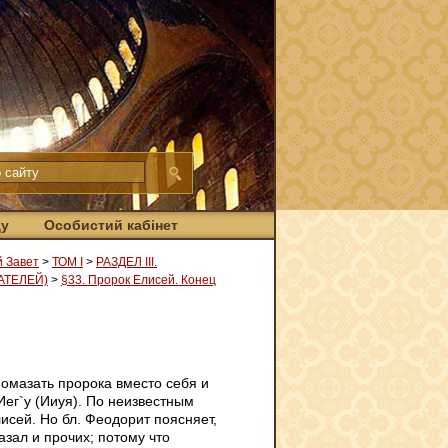
ду
Особистий кабінет
й Завет
>
ТОМ І
>
РАЗДЕЛ III.
АТЕЛЕЙ)
>
§33. Пророк Елисей. Конец
омазать пророка вместо себя и
 Иег`у (Ииуя). По неизвестным
исей. Но бл. Феодорит поясняет,
азал и прочих; потому что