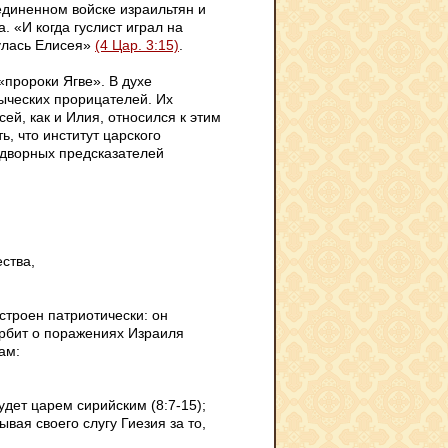
единенном войске израильтян и
. «И когда гуслист играл на
нулась Елисея»
(4 Цар. 3:15)
.
пророки Ягве». В духе
ыческих прорицателей. Их
сей, как и Илия, относился к этим
ь, что институт царского
идворных предсказателей
ства,
строен патриотически: он
рбит о поражениях Израиля
ам:
дет царем сирийским (8:7-15);
вая своего слугу Гиезия за то,