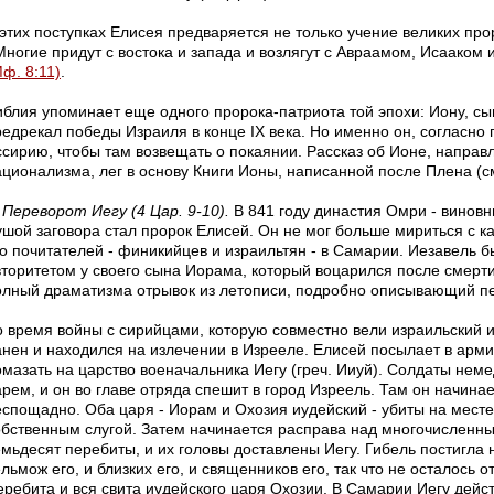
 этих поступках Елисея предваряется не только учение великих про
Многие придут с востока и запада и возлягут с Авраамом, Исааком
ф. 8:11)
.
иблия упоминает еще одного пророка-патриота той эпохи: Иону, 
редрекал победы Израиля в конце IX века. Но именно он, согласно
ссирию, чтобы там возвещать о покаянии. Рассказ об Ионе, направ
ционализма, лег в основу Книги Ионы, написанной после Плена (см.
Переворот Иегу (4 Цар. 9-10).
В 841 году династия Омри - виновн
ушой заговора стал пророк Елисей. Он не мог больше мириться с 
го почитателей - финикийцев и израильтян - в Самарии. Иезавель 
вторитетом у своего сына Иорама, который воцарился после смерти
олный драматизма отрывок из летописи, подробно описывающий пе
о время войны с сирийцами, которую совместно вели израильский 
анен и находился на излечении в Изрееле. Елисей посылает в арм
омазать на царство военачальника Иегу (греч. Ииуй). Солдаты нем
рем, и он во главе отряда спешит в город Изреель. Там он начинае
еспощадно. Оба царя - Иорам и Охозия иудейский - убиты на месте
обственным слугой. Затем начинается расправа над многочисленн
емьдесят перебиты, и их головы доставлены Иегу. Гибель постигла н
льмож его, и близких его, и священников его, так что не осталось от
еребита и вся свита иудейского царя Охозии. В Самарии Иегу дейст