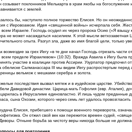
н созывает поклонников Мелькарта в храм якобы на богослужение и
равнивается с землей.
азалось бы, наступило полное торжество Елисея. Но он неожиданно 
хия с Иеровоамом. Идея «священной войны» исчерпала себя. Жест
о всем Израиле. Господь осудил их через пророка Осию («Я взыщу к
ера не может насаждаться насилием. К этой мысли ветхозаветная 
чительного опыта. Разгул зла, даже во имя благой цели, только ув
к возмездие за грех Иегу «в те дни начал Господь отрезать части 
о всем пределе Израилевом» (10:32). Вражда Азаила к Иегу была п
ринять участие в коалиции против Ассирии. Узурпатор предпочел о
а обелиске Салманассара III мы видим Иегу распростертым перед 
ереницы вельмож с мешками серебра и золота.
яжелые последствия вызвал мятеж и в иудейском царстве. Убийство
ибели Давидовой династии. Царица-мать Гофолия (евр. Аталия), до
оцарилась в Иерусалиме единовластно. И лишь чудом преданные д
оаса, сына Охозии, которого через семь лет удалось провозгласить
еудача Елисея, прибегшего к помощи военного переворота, означа
рофетизма. Он отжил свой век как пережиток времен судей, «свящ
 Деворы. Отныне борьба за чистоту веры никогда больше не должна
опросы для повторения