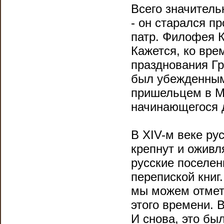
Всего значитель
- он старался п
патр. Филофея К
Кажется, ко вре
празднования Гр
был убежденным
пришельцем в Мо
начинающегося д
В ХIV-м веке ру
крепнут и оживл
русские поселен
перепиской книг
мы можем отмети
этого времени. 
И снова, это был