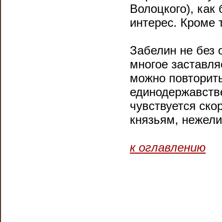
Волоцкого), как 
интерес. Кроме 
Забелин не без о
многое заставля
можно повторить
единодержавстве
чувствуется ск
князьям, нежел
к оглавлению