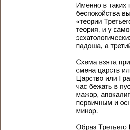
Именно в таких 
беспокойства в
«теории Третьег
теория, и у сам
эсхатологически
падоша, а третий
Схема взята при
смена царств ил
Царство или Град
час бежать в пу
мажор, апокалип
первичным и ос
минор.
Образ Третьего 