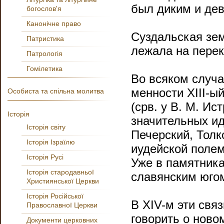
был диким и де
богослов'я
Канонічне право
Суздальская зем
Патристика
лежала на перекр
Патрологія
Гомілетика
Во всяком случа
менности ХIII-ы
Особиста та спільна молитва
(срв. у В. М. Ис
Історія
значительных ид
Історія світу
Печерский, Толк
Історія Ізраїлю
иудейской полем
Історія Русі
Уже в памятника
Історія стародавньої
славянским юго
Християнської Церкви
Історія Російської
В XIV-м эти свя
Православної Церкви
говорить о ново
Документи церковних