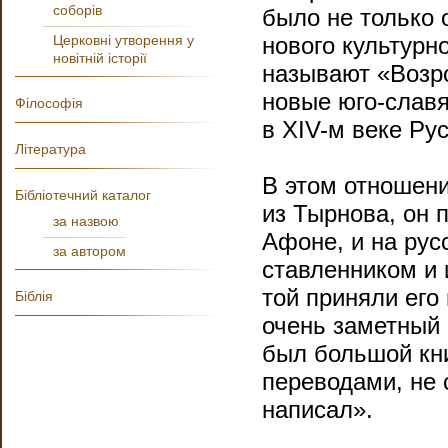
соборів
было не только
Церковні утворення у
нового культурн
новітній історії
называют «Возр
новые юго-слав
Філософія
в ХIV-м веке Рус
Література
В этом отношени
Бібліотечний каталог
из Тырнова, он 
за назвою
Афоне, и на рус
за автором
ставленником и 
той приняли его
Біблія
очень заметный 
был большой кни
переводами, не 
написал».