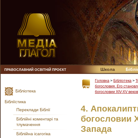
Школа
Біблі
ПРАВОСЛАВНИЙ ОСВІТНІЙ ПРОЄКТ
Головна
>
Бібліотека
>
Т
богословия. Его станов
Бібліотека
богословии XIV-XV веков
Бібліїстика
4. Апокалип
Переклади Біблії
богословии X
Біблійні коментарі та
тлумачення
Запада
Біблійна ісагогіка