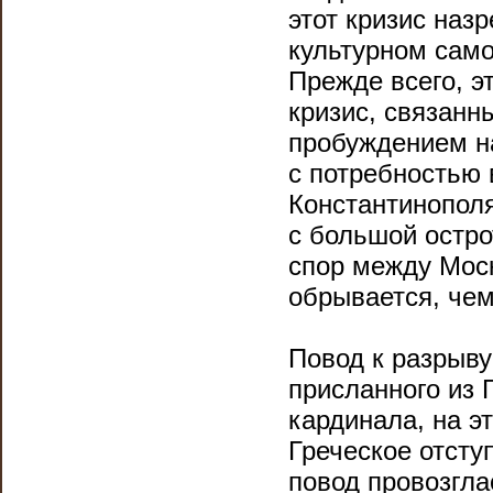
этот кризис наз
культурном само
Прежде всего, э
кризис, связанн
пробуждением н
с потребностью 
Константинополя
с большой остро
спор между Моск
обрывается, чем
Повод к разрыву
присланного из 
кардинала, на э
Греческое отсту
повод провозгла