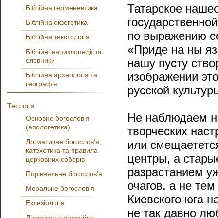
Татарское наше
Біблійна герменевтика
государственной
Біблійна екзегетика
по выражению со
Біблійна текстологія
«Приде на ны яз
Біблійні енциклопедії та
словники
нашу пусту ство
изображении это
Біблійна археологія та
географія
рус­ской культу
Теологія
Не наблюдаем н
Основне богослов'я
(апологетика)
творческих наст
Догматичне богослов'я,
или смещаетется
катехетика та правила
центры, а стары
церковних соборів
разрастанием у
Порівняльне богослов'я
очагов, а не те
Моральне богослов'я
Киевского юга н
Еклезіологія
не так давно лю
Літургіка та літургійне