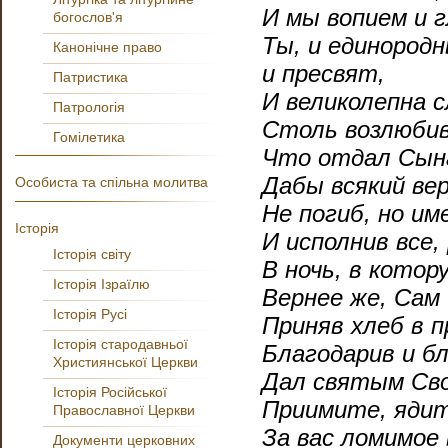
И мы вопием и 
богослов'я
Ты, и единородн
Канонічне право
и пресвят,
Патристика
И великолепна с
Патрологія
Столь возлюбив
Гомілетика
Что отдал Сына
Дабы всякий ве
Особиста та спільна молитва
Не погиб, но им
Історія
И исполнив все,
Історія світу
В ночь, в котор
Історія Ізраїлю
Вернее же, Сам 
Історія Русі
Приняв хлеб в п
Історія стародавньої
Благодарив и бл
Християнської Церкви
Дал святым Сво
Історія Російської
Приимите, ядит
Православної Церкви
За вас ломимое 
Документи церковних