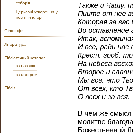
соборів
Также и Чашу, п
Церковні утворення у
Пиите от нее в
новітній історії
Которая за вас 
Во оставление 
Філософія
Итак, вспомина
Література
И все, ради нас
Крест, гроб, тр
Бібліотечний каталог
На небеса восхо
за назвою
Второе и славн
за автором
Мы все, что Тво
От всех, кто Тв
Біблія
О всех и за вся.
В чем же смысл 
молитве благода
Божественной Ли