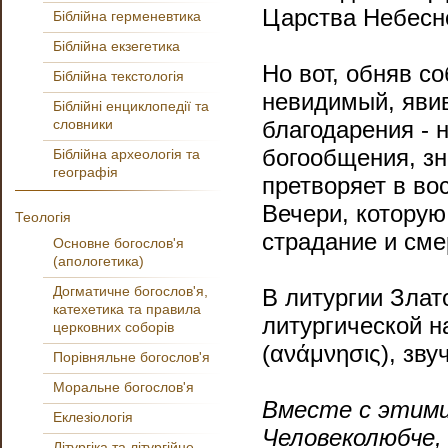
Царства Небесн
Біблійна герменевтика
Біблійна екзегетика
Но вот, обняв с
Біблійна текстологія
невидимый, явив
Біблійні енциклопедії та
словники
благодарения - н
богообщения, зн
Біблійна археологія та
географія
претворяет в во
Вечери, которую
Теологія
страдание и сме
Основне богослов'я
(апологетика)
Догматичне богослов'я,
В литургии Злат
катехетика та правила
литургической н
церковних соборів
(ανάμνησις), зву
Порівняльне богослов'я
Моральне богослов'я
Вместе с этими
Еклезіологія
Человеколюбче,
Літургіка та літургійне