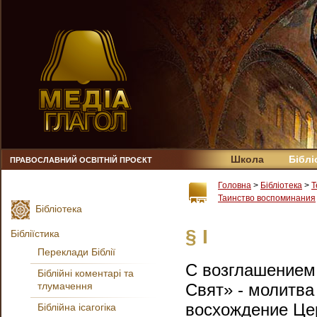
Школа
Біблі
ПРАВОСЛАВНИЙ ОСВІТНІЙ ПРОЄКТ
Головна
>
Бібліотека
>
Т
Таинство воспоминания
Бібліотека
§ I
Бібліїстика
Переклади Біблії
С возглашением 
Біблійні коментарі та
тлумачення
Свят» - молитва
восхождение Цер
Біблійна ісагогіка