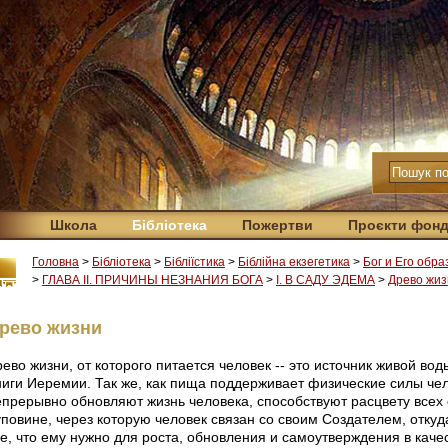
Школа
Бібліотека
Пожертви
Проєкти фон
Головна
>
Бібліотека
>
Бібліїстика
>
Біблійна екзегетика
>
Бог и Его обра
>
ГЛАВА II. ПРИЧИНЫ НЕЗНАНИЯ БОГА
>
I. В САДУ ЭДЕМА
>
Древо жиз
рево жизни
ево жизни, от которого питается человек -- это источник живой во
ниги Иеремии. Так же, как пища поддерживает физические силы чел
епрерывно обновляют жизнь человека, способствуют расцвету всех
уповине, через которую человек связан со своим Создателем, отку
се, что ему нужно для роста, обновления и самоутверждения в каче