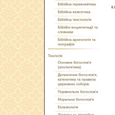
Біблійна герменевтика
к
Біблійна екзегетика
Біблійна текстологія
Біблійні енциклопедії та
словники
Біблійна археологія та
географія
Теологія
Основне богослов'я
(апологетика)
Догматичне богослов'я,
катехетика та правила
церковних соборів
Порівняльне богослов'я
Моральне богослов'я
Еклезіологія
Літургіка та літургійне