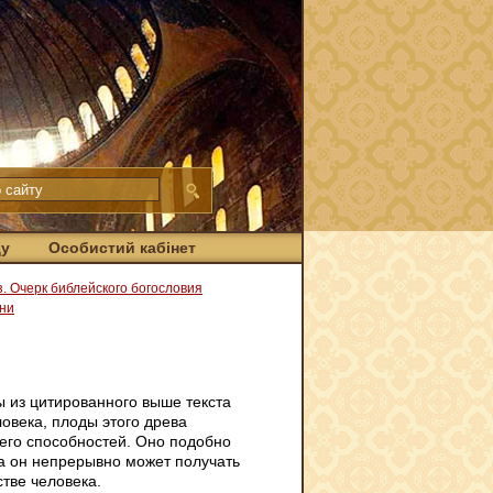
ду
Особистий кабінет
з. Очерк библейского богословия
ни
ды из цитированного выше текста
овека, плоды этого древа
 его способностей. Оно подобно
да он непрерывно может получать
стве человека.