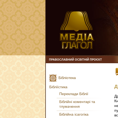
ПРАВОСЛАВНИЙ ОСВІТНІЙ ПРОЄКТ
Бібліотека
Д
Бібліїстика
Переклади Біблії
Др
К
Біблійні коментарі та
н
тлумачення
п
Біблійна ісагогіка
в