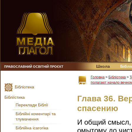
Школа
Біблі
ПРАВОСЛАВНИЙ ОСВІТНІЙ ПРОЄКТ
Головна
>
Бібліотека
>
Т
полагают начало вечно
Бібліотека
Глава 36. Ве
Бібліїстика
Переклади Біблії
спасению
Біблійні коментарі та
тлумачення
И общий смысл, 
Біблійна ісагогіка
омытому до чист