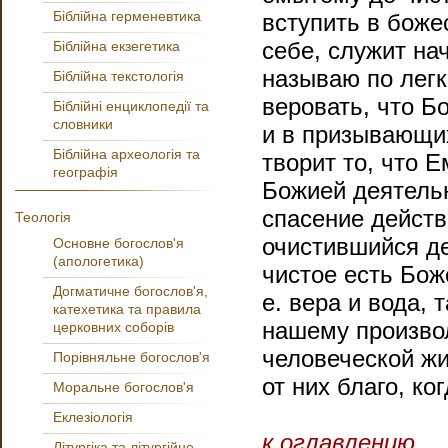
Біблійна герменевтика
вступить в боже
себе, служит на
Біблійна екзегетика
называю по легк
Біблійна текстологія
веровать, что Бо
Біблійні енциклопедії та
словники
и в призывающих
Біблійна археологія та
творит то, что 
географія
Божией деятельн
спасение действ
Теологія
очистившийся де
Основне богослов'я
(апологетика)
чистое есть Бож
Догматичне богослов'я,
е. вера и вода,
катехетика та правила
нашему произвол
церковних соборів
человеческой жи
Порівняльне богослов'я
от них благо, ко
Моральне богослов'я
Еклезіологія
к оглавлению
Літургіка та літургійне