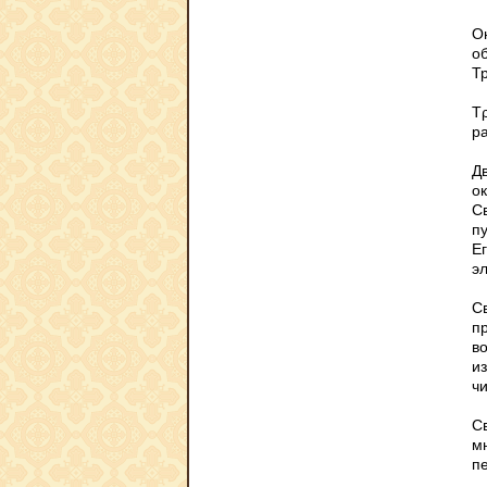
О
о
Т
Τρ
р
Д
о
С
п
Ег
эл
С
п
в
и
ч
С
м
п