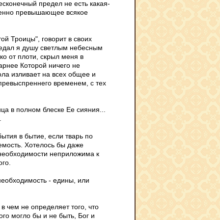
есконечный предел не есть какая-
ременно превышающее всякое
ой Троицы", говорит в своих
предал я душу светлым небесным
о от плоти, скрыл меня в
арнее Которой ничего не
ола изливает на всех общее и
 превыспреннего временем, с тех
ца в полном блеске Ее сияния...
.
ытия в бытие, если тварь по
емость. Хотелось бы даже
 необходимости неприложима к
ого.
еобходимость - едины, или
 в чем не определяет того, что
го могло бы и не быть, Бог и