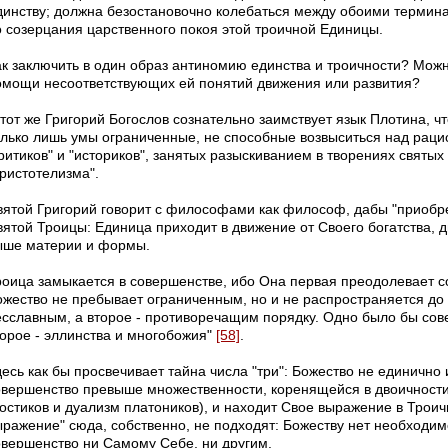
динству; должна безостановочно колебаться между обоими термина
о созерцания царственного покоя этой троичной Единицы.
ак заключить в один образ антиномию единства и троичности? Можн
омощи несоответствующих ей понятий движения или развития?
 тот же Григорий Богослов сознательно заимствует язык Плотина, ч
олько лишь умы ограниченные, не способные возвыситься над рац
ритиков" и "историков", занятых разыскиванием в творениях святых
аристотелизма".
вятой Григорий говорит с философами как философ, дабы "приобр
вятой Троицы: Единица приходит в движение от Своего богатства, 
ыше материи и формы.
роица замыкается в совершенстве, ибо Она первая преодолевает с
ожество не пребывает ограниченным, но и не распространяется до
есславным, а второе - противоречащим порядку. Одно было бы сове
торое - эллинства и многобожия"
[58]
.
есь как бы просвечивает тайна числа "три": Божество не единично 
овершенство превыше множественности, коренящейся в двоичност
ностиков и дуализм платоников), и находит Свое выражение в Троич
ыражение" сюда, собственно, не подходят: Божеству нет необходи
овершенство ни Самому Себе, ни другим.