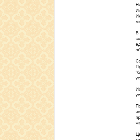
Ни
И
И
м
В
с
е
о
С
Пр
"
ус
И
у
П
че
п
же
Ц
т