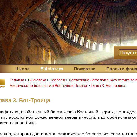
Школа
Бібліотека
Пожертви
Проєкти фон
Головна
>
Бібліотека
>
Теологія
>
Догматичне богослов'я, катехетика та
мистического богословия Восточной Церкви
>
Глава 3. Бог-Троица
лава 3. Бог-Троица
пофатизм, свойственный богомыслию Восточной Церкви, не тождест
пыту абсолютной Божественной внебытийности, в которой исчезают к
ожественное Лицо.
редел, которого достигает апофатическое богословие, если только 