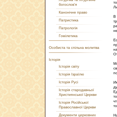
т
богослов'я
Ли
Канонічне право
В 
Патристика
т
р
Патрологія
н
Гомілетика
Е
п
Особиста та спільна молитва
н
О
Історія
М
Історія світу
с
п
Історія Ізраїлю
Історія Русі
И
д
Історія стародавньої
Е
Християнської Церкви
т
ч
Історія Російської
т
Православної Церкви
Документи церковних
Н