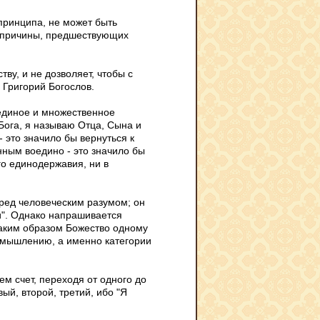
 принципа, не может быть
и причины, предшествующих
тву, и не дозволяет, чтобы с
й Григорий Богослов.
 единое и множественное
Бога, я называю Отца, Сына и
- это значило бы вернуться к
нным воедино - это значило бы
го единодержавия, ни в
еред человеческим разумом; он
ри". Однако напрашивается
таким образом Божество одному
 мышлению, а именно категории
ем счет, переходя от одного до
вый, второй, третий, ибо
"
Я