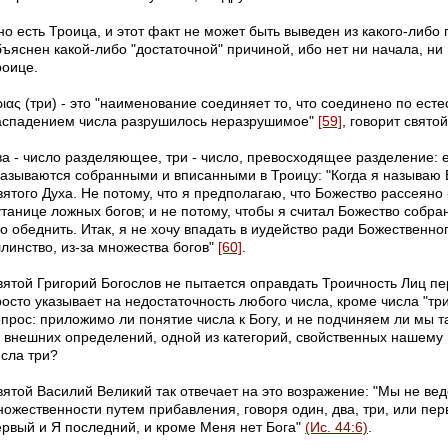
но есть Троица, и этот факт не может быть выведен из какого-либо
бъяснен какой-либо "достаточной" причиной, ибо нет ни начала, н
роице.
ιας (три) - это "наименование соединяет то, что соединено по естес
аспадением числа разрушилось неразрушимое"
[59]
, говорит свято
ва - число разделяющее, три - число, превосходящее разделение:
казываются собранными и вписанными в Троицу: "Когда я называю 
вятого Духа.
Не потому, что я предполагаю, что Божество рассеяно 
утанице ложных богов; и не потому, чтобы я считал Божество собра
о обеднить. Итак, я не хочу впадать в иудейство ради Божественно
линство, из-за множества богов"
[60]
.
вятой Григорий Богослов не пытается оправдать Троичность Лиц п
росто указывает на недостаточность любого числа, кроме числа "т
опрос: приложимо ли понятие числа к Богу, и не подчиняем ли мы 
з внешних определений, одной из категорий, свойственных нашему
исла три?
вятой Василий Великий так отвечает на это возражение: "Мы не вед
ножественности путем прибавления, говоря один, два, три, или пер
ервый и Я последний, и кроме Меня нет Бога
"
(Ис. 44:6)
.