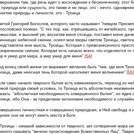
авершении там, где речь идет о восхождении к бесконечному, этот б
о природа или сущность; это также и не лицо, это - нечто, однов
нятие природы и личности, это - Троица.
вятой Григорий Богослов, которого часто называют "певцом Пресвят
огословских поэмах: "С тех пор, как, отрешившись от житейского, 
омыслам, и высокий ум, восхитив меня отсюда, поставил меня далек
аинницах небесной скинии, осиял мои взоры светом Троицы, светоз
редставляла мне мысль, Троицы, Которая с превознесенного прест
еизреченное сияние, Которая есть начало всего, что отделяется от
ор я умер для мира, а мир умер для меня"
[54]
.
од конец своей жизни он выражает желание быть "там, где моя Трои
роица, даже неясная тень Которой наполняет меня волнением"
[55]
сли само начало тварного бытия есть изменяемость, переход из неб
амой природе своей условна, то Троица есть абсолютная неизменя
казать: "абсолютная необходимость совершенного бытия", но идея
роице, ибо Она - за пределами антиномии необходимого и случайн
овершенно личностная и совершенно природная, в Ней свобода и н
рнее они не могут иметь места в Боге.
Троицы - никакой зависимости от тварного: акт сотворения мира ни
ринято называть "вечное происхождение Божественных Лиц". Тварно