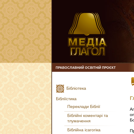
ПРАВОСЛАВНИЙ ОСВІТНІЙ ПРОЄКТ
Бібліотека
Г
Бібліїстика
Переклади Біблії
А
о
Біблійні коментарі та
Б
тлумачення
Біблійна ісагогіка
П