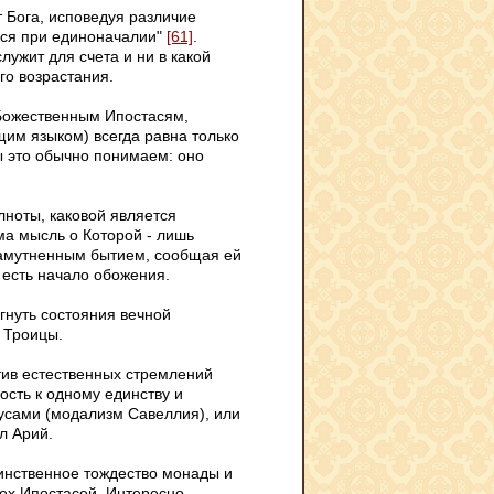
от Бога, исповедуя различие
мся при единоначалии"
[61]
.
лужит для счета и ни в какой
го возрастания.
 Божественным Ипостасям,
щим языком) всегда равна только
мы это обычно понимаем: оно
лноты, каковой является
ама мысль о Которой - лишь
 замутненным бытием, сообщая ей
и есть начало обожения.
гнуть состояния вечной
 Троицы.
ив естественных стремлений
ость к одному единству и
сами (модализм Савеллия), или
л Арий.
инственное тождество монады и
ех Ипостасей. Интересно