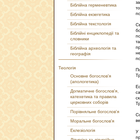
з
Біблійна герменевтика
т
по
Біблійна екзегетика
Біблійна текстологія
С
б
Біблійні енциклопедії та
п
словники
т
п
Біблійна археологія та
н
географія
п
Теологія
П
Т
Основне богослов'я
(апологетика)
Е
Догматичне богослов'я,
с
катехетика та правила
с
церковних соборів
Т
Порівняльне богослов'я
С
ве
Моральне богослов'я
Еклезіологія
У 
п
Літургіка та літургійне