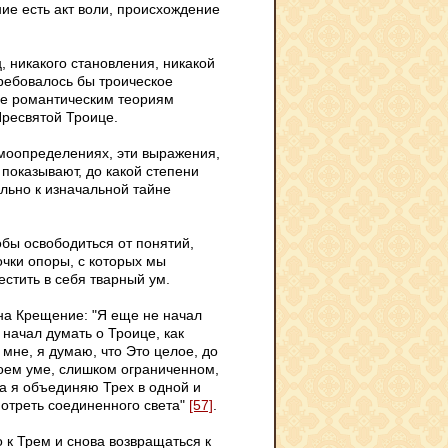
ие есть акт воли, происхождение
ц, никакого становления, никакой
ребовалось бы троическое
ые романтическим теориям
ресвятой Троице.
амоопределениях, эти выражения,
показывают, до какой степени
льно к изначальной тайне
бы освободиться от понятий,
чки опоры, с которых мы
стить в себя тварный ум.
 на Крещение: "Я еще не начал
начал думать о Троице, как
 мне, я думаю, что Это целое, до
моем уме, слишком ограниченном,
да я объединяю Трех в одной и
мотреть соединенного света"
[57]
.
 к Трем и снова возвращаться к