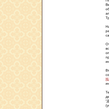
П
В
о
а
Т
Н
р
с
От
вс
о
пр
ин
Вт
с
[6
и
Т
де
"
(