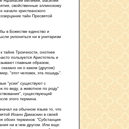
тые Афанасий Великий, Василий
нятия, свойственные эллинскому
х начало христианского
созерцание тайн Пресвятой
бы в Божестве единство и
ысли уклониться ни в унитаризм
 к тайне Троичности, охотнее
часто пользуется Аристотель и
азывают главным образом,
 сказано ни о каком (другом)
мер, "этот человек, эта лошадь".
вые "усии" существуют с
к по виду, а животное по роду"
ествования", существующий
ысле этого термина.
начал на обычном языке то, что
Святой Иоанн Дамаскин в своей
я обоих терминов: "Субстанция
ания ни в чем другом.
Или еще: