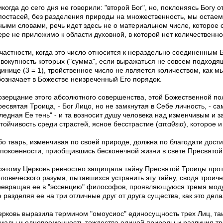
когда до сего дня не говорили: "второй Бог", но, поклоняясь Богу 
постасей, без разделения природы на множественность, мы остае
ными словами, речь идет здесь не о материальном числе, которое с
ере не приложимо к области духовной, в которой нет количественно
 частности, когда это число относится к нераздельно соединенным
овокупность которых ("сумма", если выражаться не совсем подходя
динице (3 = 1), тройственное число не является количеством, как 
бозначает в Божестве неизреченный Его порядок.
озерцание этого абсолютного совершенства, этой Божественной по
есвятая Троица, - Бог Лицо, но не замкнутая в Себе личность, - с
бледная Ее тень" - и та возносит душу человека над изменчивым и
тойчивость среди страстей, ясное бесстрастие (απαθεια), которое 
бо тварь, изменчивая по своей природе, должна по благодати дости
спокоенности, приобщившись бесконечной жизни в свете Пресвятой
оэтому Церковь ревностно защищала тайну Пресвятой Троицы прот
ловеческого разума, пытавшихся устранить эту тайну, сводя троичн
ревращая ее в "эссенцию" философов, проявляющуюся тремя моду
 разделяя ее на три отличные друг от друга существа, как это дела
ерковь выразила термином "омоусиос" единосущность трех Лиц, та
риады и одновременность тождества единой природы и различия тр