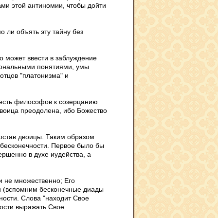
ми этой антиномии, чтобы дойти
о ли объять эту тайну без
то может ввести в заблуждение
иональными понятиями, умы
 отцов "платонизма" и
есть философов к созерцанию
двоица преодолена, ибо Божество
остав двоицы. Таким образом
 бесконечности. Первое было бы
ршенно в духе иудейства, а
и не множественно; Его
и (вспомним бесконечные диады
ности. Слова "находит Свое
мости выражать Свое