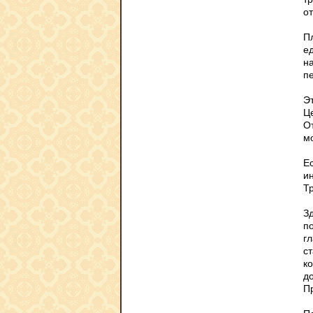
о
П
е
н
п
Э
Ц
О
м
Е
и
Т
З
п
г
с
к
д
П