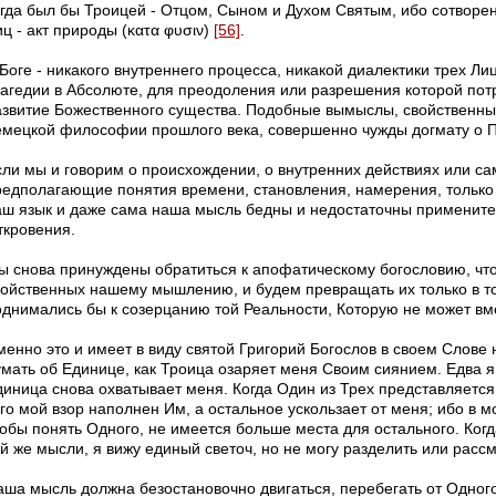
огда был бы Троицей - Отцом, Сыном и Духом Святым, ибо сотворен
ц - акт природы (κατα φυσιν)
[56]
.
Боге - никакого внутреннего процесса, никакой диалектики трех Ли
рагедии в Абсолюте, для преодоления или разрешения которой пот
азвитие Божественного существа. Подобные вымыслы, свойственн
емецкой философии прошлого века, совершенно чужды догмату о П
сли мы и говорим о происхождении, о внутренних действиях или с
редполагающие понятия времени, становления, намерения, только 
аш язык и даже сама наша мысль бедны и недостаточны примените
ткровения.
ы снова принуждены обратиться к апофатическому богословию, что
войственных нашему мышлению, и будем превращать их только в то
однимались бы к созерцанию той Реальности, Которую не может вме
менно это и имеет в виду святой Григорий Богослов в своем Слове
умать об Единице, как Троица озаряет меня Своим сиянием. Едва я 
диница снова охватывает меня.
Когда Один из Трех представляется
ого мой взор наполнен Им, а остальное ускользает от меня; ибо в 
тобы понять Одного, не имеется больше места для остального. Ког
ой же мысли, я вижу единый светоч, но не могу разделить или расс
аша мысль должна безостановочно двигаться, перебегать от Одного