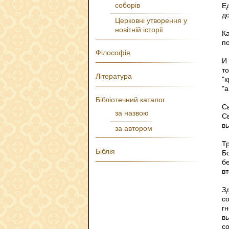
соборів
Е
д
Церковні утворення у
новітній історії
К
п
Філософія
И
т
Література
"к
"
Бібліотечний каталог
С
за назвою
С
в
за автором
Т
Біблія
Б
б
в
Зд
с
г
в
с