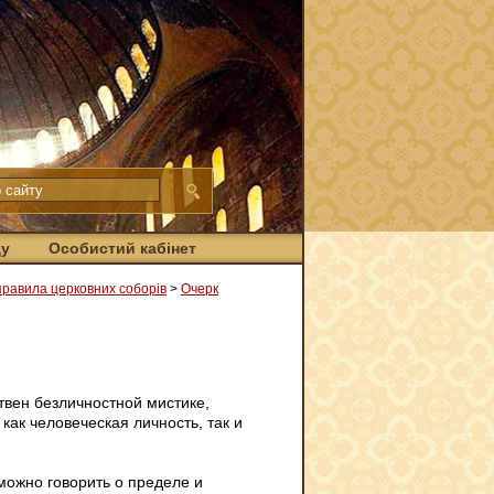
ду
Особистий кабінет
 правила церковних соборів
>
Очерк
вен безличностной мистике,
ак человеческая личность, так и
можно говорить о пределе и