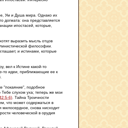
е, Ум и Душа мира. Однако их
о догмата: она представляется
нации ипостасей, которые,
хотят выразить мысль отцов
ллинистической философии.
глашает, и истинами, которые
у, вел к Истине какой-то
е-то идеи, приближающие ее к
.
же "покаяние", подобное
о Тебе слухом уха; теперь же мои
42:5-6)
. Тайна Троичности
м, что может содержаться в
и милосердное, снова нисходит
рости человеческой в орудия