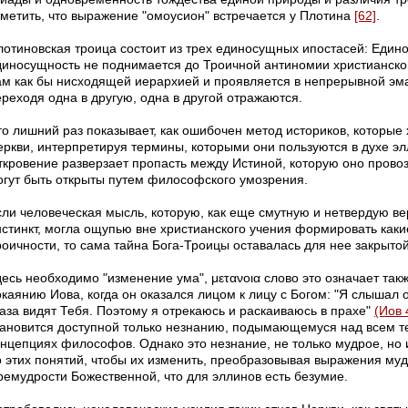
тметить, что выражение "омоусион" встречается у Плотина
[62]
.
лотиновская троица состоит из трех единосущных ипостасей: Едино
диносущность не поднимается до Троичной антиномии христианског
ам как бы нисходящей иерархией и проявляется в непрерывной эма
ереходя одна в другую, одна в другой отражаются.
то лишний раз показывает, как ошибочен метод историков, которые 
еркви, интерпретируя термины, которыми они пользуются в духе э
ткровение разверзает пропасть между Истиной, которую оно провоз
огут быть открыты путем философского умозрения.
сли человеческая мысль, которую, как еще смутную и нетвердую вер
нстинкт, могла ощупью вне христианского учения формировать каки
роичности, то сама тайна Бога-Троицы оставалась для нее закрытой
десь необходимо "изменение ума", μετανοια слово это означает так
окаянию Иова, когда он оказался лицом к лицу с Богом: "Я слышал 
лаза видят Тебя.
Поэтому я отрекаюсь и раскаиваюсь в прахе"
(Иов 
тановится доступной только незнанию, подымающемуся над всем те
онцепциях философов. Однако это незнание, не только мудрое, но 
о этих понятий, чтобы их изменить, преобразовывая выражения муд
ремудрости Божественной, что для эллинов есть безумие.