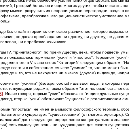
отребовались нечеловеческие усилия таких отцов Церкви, как свя
еликий, Григорий Богослов и еще многих других, чтобы очистить по
бразу мысли, разрушить их непроницаемые перегородки, вводя в ни
пофатизма, преобразовавшего рационалистическое умствование в 
роицы.
адо было найти терминологическое различение, которое выражало 
азличие, не давая преобладания ни одному, ни другому, не давая м
авеллиан, ни в требожие язычников.
цы IV, "тринитарного", по преимуществу, века, чтобы подвести умы
его пользовались терминами "усия" и "ипостась". Термином "усия" 
пределяет его в V главе своих "Категорий" следующим образом: "Н
ежде всего и в собственном смысле "усиями" то, что не может быть
дивиде и то, что не находится ни в каком (другом) индивиде, напри
оричными "усиями" (δευτεραι ουσιαι) называют виды, в которых пер
оответствующими родами; таким образом "этот человек" есть челове
3]
. Иначе говоря, первые "усии" обозначают "индивидуальные сущ
ндивид, вторые "усии" обозначают "сущности" в реалистическом см
ермин "ипостась", не имея значимости философского термина, обоз
йствительно существует, "существование" (от глагола υφισταμια). 
Диалектике" дает следующее определение концептуального значени
усия) есть самосущая вещь, не нуждающаяся для своего существов