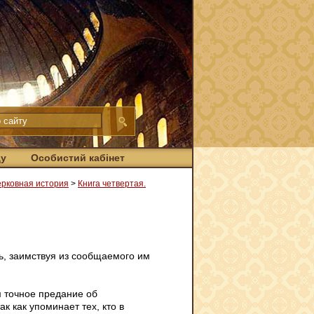
ду
Особистий кабінет
ерковная история
>
Книга четвертая.
сь, заимствуя из сообщаемого им
м точное предание об
ак как упоминает тех, кто в