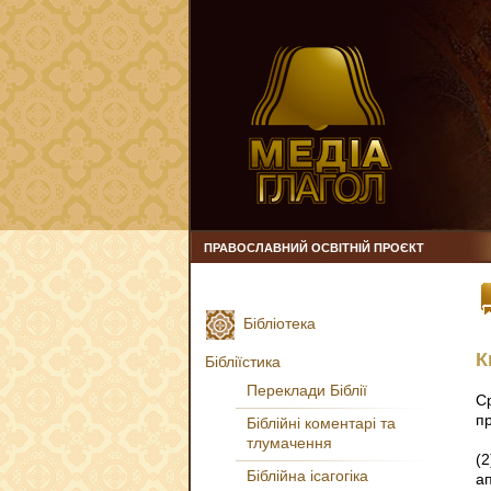
ПРАВОСЛАВНИЙ ОСВІТНІЙ ПРОЄКТ
Бібліотека
К
Бібліїстика
Переклади Біблії
С
п
Біблійні коментарі та
тлумачення
(
Біблійна ісагогіка
ап