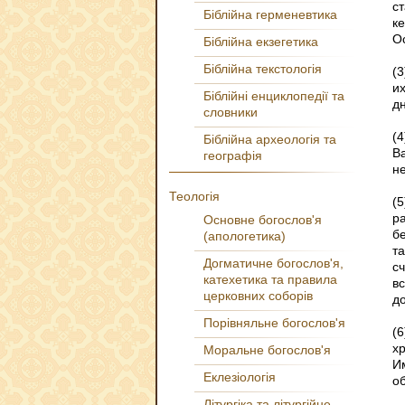
с
Біблійна герменевтика
к
О
Біблійна екзегетика
Біблійна текстологія
(
и
Біблійні енциклопедії та
дн
словники
(
Біблійна археологія та
В
географія
не
Теологія
(
р
Основне богослов'я
б
(апологетика)
т
Догматичне богослов'я,
с
катехетика та правила
вс
церковних соборів
до
Порівняльне богослов'я
(
хр
Моральне богослов'я
И
Еклезіологія
о
Літургіка та літургійне