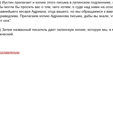
7) Иустин прилагает и копию этого письма в латинском подлиннике,
Мы могли бы просить вас о том, чего хотим: о суде над нами на ос
лавнейшего кесаря Адриана, отца вашего, но мы обращаемся к вам
праведлива. Прилагаем копию Адрианова письма, дабы вы знали, чт
т она".
8) Затем названный писатель дает латинскую копию, которую мы, в 
еческий.
 оглавлению