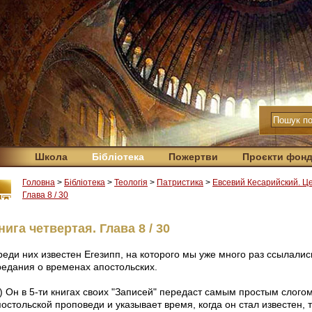
Школа
Бібліотека
Пожертви
Проєкти фон
Головна
>
Бібліотека
>
Теологія
>
Патристика
>
Евсевий Кесарийский. Ц
Глава 8 / 30
нига четвертая. Глава 8 / 30
реди них известен Егезипп, на которого мы уже много раз ссылали
редания о временах апостольских.
2) Он в 5-ти книгах своих "Записей" передаст самым простым слого
остольской проповеди и указывает время, когда он стал известен, т