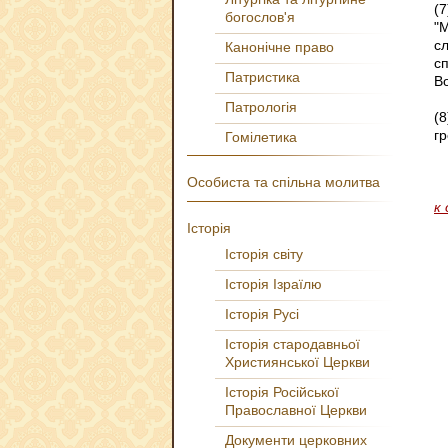
(
богослов'я
"
с
Канонічне право
с
Патристика
Во
Патрологія
(
гр
Гомілетика
Особиста та спільна молитва
к
Історія
Історія світу
Історія Ізраїлю
Історія Русі
Історія стародавньої
Християнської Церкви
Історія Російської
Православної Церкви
Документи церковних