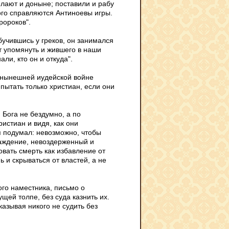
елают и доныне; поставили и рабу
ого справляются Антиноевы игры.
ророков".
бучившись у греков, он занимался
ит упомянуть и жившего в наши
али, кто он и откуда".
 нынешней иудейской войне
пытать только христиан, если они
 Бога не бездумно, а по
истиан и видя, как они
я подумал: невозможно, чтобы
лаждение, невоздерженный и
вать смерть как избавление от
 и скрываться от властей, а не
ого наместника, письмо о
ущей толпе, без суда казнить их.
азывая никого не судить без