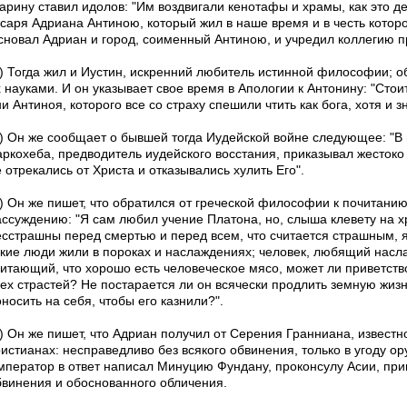
тарину ставил идолов: "Им воздвигали кенотафы и храмы, как это д
есаря Адриана Антиною, который жил в наше время и в честь котор
сновал Адриан и город, соименный Антиною, и учредил коллегию п
3) Тогда жил и Иустин, искренний любитель истинной философии; о
х науками. И он указывает свое время в Апологии к Антонину: "Сто
и Антиноя, которого все со страху спешили чтить как бога, хотя и зн
4) Он же сообщает о бывшей тогда Иудейской войне следующее: "В
аркохеба, предводитель иудейского восстания, приказывал жестоко 
 отрекались от Христа и отказывались хулить Его".
5) Он же пишет, что обратился от греческой философии к почитанию
ассуждению: "Я сам любил учение Платона, но, слыша клевету на хр
есстрашны перед смертью и перед всем, что считается страшным, 
акие люди жили в пороках и наслаждениях; человек, любящий нас
читающий, что хорошо есть человеческое мясо, может ли приветство
ех страстей? Не постарается ли он всячески продлить земную жизнь
носить на себя, чтобы его казнили?".
6) Он же пишет, что Адриан получил от Серения Гранниана, известн
истианах: несправедливо без всякого обвинения, только в угоду ор
мператор в ответ написал Минуцию Фундану, проконсулу Асии, прик
бвинения и обоснованного обличения.