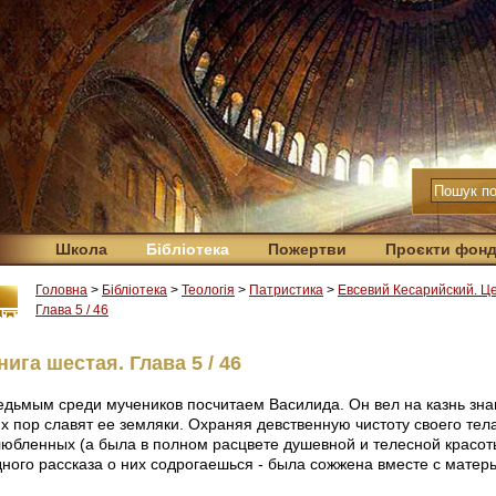
Школа
Бібліотека
Пожертви
Проєкти фон
Головна
>
Бібліотека
>
Теологія
>
Патристика
>
Евсевий Кесарийский. Ц
Глава 5 / 46
нига шестая. Глава 5 / 46
едьмым среди мучеников посчитаем Василида. Он вел на казнь зн
их пор славят ее земляки. Охраняя девственную чистоту своего тел
любленных (а была в полном расцвете душевной и телесной красоты
дного рассказа о них содрогаешься - была сожжена вместе с мате