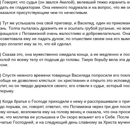
) Говорят, что судья (он звался Акилой), велевший тяжко изранить е
тдать ее гладиаторам. Она немного подумала и на вопрос, что же о
оказался присутствующим чем-то нечестивым.
3) Тут же услышала она свой приговор, и Василид, один из прикома
знь. Толпа пыталась дразнить ее и осыпать грубой руганью, но вои
бращался с Потамиэной очень жалостливо и доброжелательно. Она
осоветовала ему не падать духом; по отшествии своем она его вымо
оро оплатит ему за то, что ей сделал.
4) Сказав это, она мужественно ожидала конца, а ее медленно и п
молой по всему телу от подошв до головы. Такую борьбу вела эта 
есни.
5) Спустя немного времени товарищи Василида попросили его покля
ообще не дозволено клясться: он христианин и открыто это исповед
тит, но он твердо держался своего; его отвели к судье, который п
тюрьму.
6) Когда братья о Господе приходили к нему и расспрашивали о при
до порыва, он, говорят, ответил, что Потамиэна через три дня пос
ему ночью, возложила ему на голову венец и сказала, что она прос
м, что молитва ее услышана и Он скоро возьмет его к Себе. После 
ечатью Господней, и на следующий день славному за Христа мучени