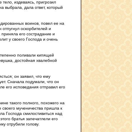
е тело, издеваясь, пригрозил
на выбрала, дала ответ, который
ндированных воинов, повел ее на
н отпугнул оскорбителей и
 приняла его сострадание и
лит у своего Господа и очень
остепенно поливали кипящей
девушка, достойная хвалебной
сться; он заявил, что ему
ует. Сначала подумали, что он
осле его исповедания отправил его
чине такого полного, похожего на
ле своего мученичества пришла к
ила Господа смилостивиться над
этого братья запечатлели его
ку отрубили голову.