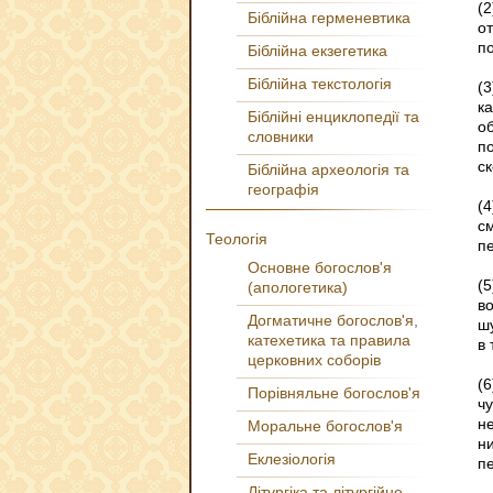
(2
Біблійна герменевтика
о
п
Біблійна екзегетика
Біблійна текстологія
(
ка
Біблійні енциклопедії та
о
словники
п
ск
Біблійна археологія та
географія
(
с
Теологія
п
Основне богослов'я
(
(апологетика)
в
Догматичне богослов'я,
шу
катехетика та правила
в 
церковних соборів
(
Порівняльне богослов'я
чу
н
Моральне богослов'я
ни
Еклезіологія
п
Літургіка та літургійне