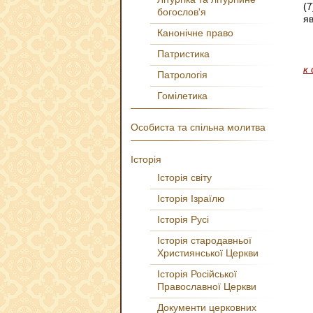
(
богослов'я
яв
Канонічне право
Патристика
к
Патрологія
Гомілетика
Особиста та спільна молитва
Історія
Історія світу
Історія Ізраїлю
Історія Русі
Історія стародавньої
Християнської Церкви
Історія Російської
Православної Церкви
Документи церковних