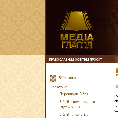
ПРАВОСЛАВНИЙ ОСВІТНІЙ ПРОЄКТ
Бібліотека
К
Бібліїстика
Переклади Біблії
С
с
Біблійні коментарі та
в
тлумачення
о
Біблійна ісагогіка