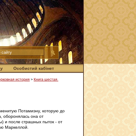
ду
Особистий кабінет
ерковная история
>
Книга шестая.
аменитую Потамиэну, которую до
а, оборонялась она от
) и после страшных пыток - от
рью Маркеллой.