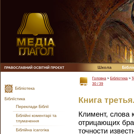
Школа
Біблі
ПРАВОСЛАВНИЙ ОСВІТНІЙ ПРОЄКТ
Головна
>
Бібліотека
>
Т
30 / 39
Бібліотека
Книга третья.
Бібліїстика
Переклади Біблії
Климент, слова 
Біблійні коментарі та
тлумачення
отрицающих брак
точности извест
Біблійна ісагогіка