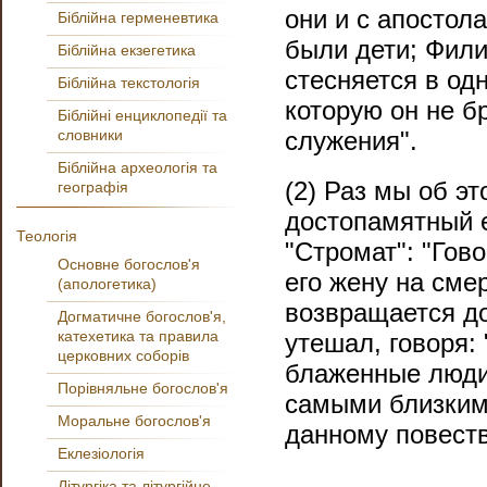
они и с апостол
Біблійна герменевтика
были дети; Фили
Біблійна екзегетика
стесняется в од
Біблійна текстологія
которую он не б
Біблійні енциклопедії та
словники
служения".
Біблійна археологія та
(2) Раз мы об эт
географія
достопамятный е
Теологія
"Стромат": "Гово
Основне богослов'я
его жену на сме
(апологетика)
возвращается до
Догматичне богослов'я,
катехетика та правила
утешал, говоря:
церковних соборів
блаженные люди
Порівняльне богослов'я
самыми близким
Моральне богослов'я
данному повест
Еклезіологія
Літургіка та літургійне