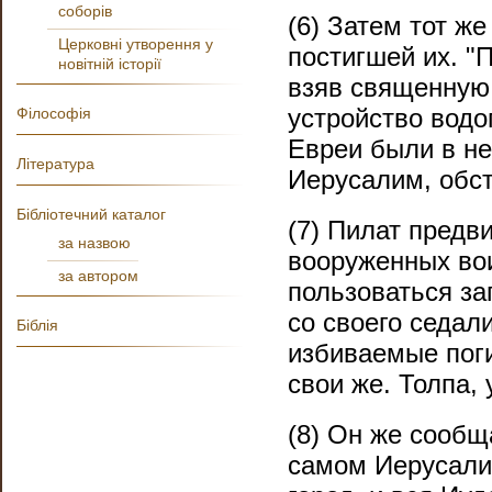
соборів
(6) Затем тот же
Церковні утворення у
постигшей их. "
новітній історії
взяв священную 
устройство водо
Філософія
Евреи были в не
Література
Иерусалим, обст
Бібліотечний каталог
(7) Пилат предв
за назвою
вооруженных во
за автором
пользоваться за
со своего седал
Біблія
избиваемые поги
свои же. Толпа,
(8) Он же сообщ
самом Иерусалим