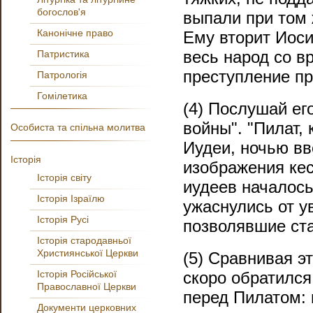
богослов'я
выпали при том 
Канонічне право
Ему вторит Иоси
весь народ со в
Патристика
преступление пр
Патрологія
Гомілетика
(4) Послушай ег
войны". "Пилат,
Особиста та спільна молитва
Иудеи, ночью вв
Історія
изображения кес
Історія світу
иудеев началось
Історія Ізраїлю
ужаснулись от у
Історія Русі
позволявшие ста
Історія стародавньої
Християнської Церкви
(5) Сравнивая э
Історія Російської
скоро обратился
Православної Церкви
перед Пилатом: 
Документи церковних