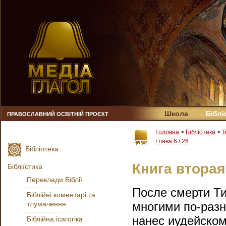
Школа
Біблі
ПРАВОСЛАВНИЙ ОСВІТНІЙ ПРОЄКТ
Головна
>
Бібліотека
>
Т
Глава 6 / 26
Бібліотека
Книга вторая.
Бібліїстика
Переклади Біблії
После смерти Ти
Біблійні коментарі та
тлумачення
многими по-разн
нанес иудейском
Біблійна ісагогіка