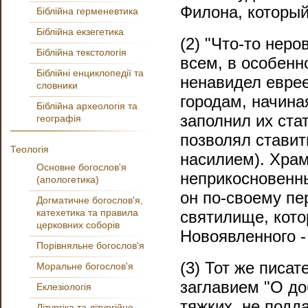
Филона, который
Біблійна герменевтика
Біблійна екзегетика
(2) "Что-то нер
Біблійна текстологія
всем, в особенн
Біблійні енциклопедії та
ненавидел евре
словники
городам, начина
Біблійна археологія та
заполнил их ста
географія
позволял ставит
Теологія
насилием). Храм
Основне богослов'я
неприкосновенн
(апологетика)
он по-своему пе
Догматичне богослов'я,
катехетика та правила
святилище, кот
церковних соборів
Новоявленного -
Порівняльне богослов'я
(3) Тот же писат
Моральне богослов'я
заглавием "О до
Еклезіологія
тяжких, не подд
Літургіка та літургійне