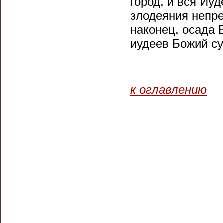
город, и вся Иуд
злодеяния непре
наконец, осада 
иудеев Божий су
к оглавлению