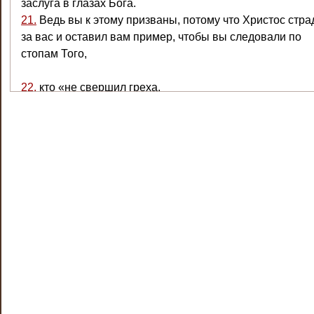
заслуга в глазах Бога.
21.
Ведь вы к этому призваны, потому что Христос стра
за вас и оставил вам пример, чтобы вы следовали по
стопам Того,
22.
кто «не свершил греха,
и в устах его не было лжи»
[
2467
]
.
23.
Когда Его оскорбляли, Он не отвечал оскорблениями
когда страдал, не отвечал угрозами, но предавал себя в
руки праведного Судьи.
24.
Он сам в Своем собственном теле вознес наши грех
крест
[
2468
]
, чтобы мы умерли для грехов и жили для
праведности. Вы были исцелены Его ранами.
25.
Ведь вы некогда блуждали, словно овцы, но теперь
вернулись к своему Пастырю и Попечителю.