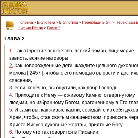
Головна
>
Бібліотека
>
Бібліїстика
>
Переклади Біблії
>
Переклади Б
письмо Петра
>
Глава 2
Глава 2
1.
Так отбросьте всякое зло, всякий обман, лицемерие,
зависть, всякие наговоры!
2.
Как новорожденные дети, жажди́те цельного духовно
молока
[
2457
]
, чтобы с его помощью вырасти и достич
спасения,
3.
если, конечно, вы ощутили, как добр Господь.
4.
Приходите к Нему — к живому Камню, отвергнутому
людьми, но избранному Богом, драгоценному в Его глаз
5.
И сами вы, как живые камни, созидайте из себя духо
Храм, чтобы, став святым священством, приносить чер
Христа Иисуса духовные жертвы, приятные Богу.
6.
Потому что так говорится в Писании: