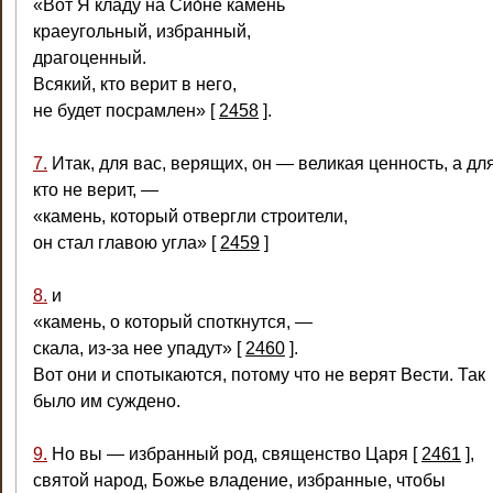
«Вот Я кладу на Сио́не камень
краеугольный, избранный,
драгоценный.
Всякий, кто верит в него,
не будет посрамлен»
[
2458
]
.
7.
Итак, для вас, верящих, он — великая ценность, а для
кто не верит, —
«камень, который отвергли строители,
он стал главою угла»
[
2459
]
8.
и
«камень, о который споткнутся, —
скала, из‑за нее упадут»
[
2460
]
.
Вот они и спотыкаются, потому что не верят Вести. Так
было им суждено.
9.
Но вы — избранный род, священство Царя
[
2461
]
,
святой народ, Божье владение, избранные, чтобы