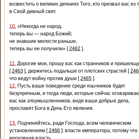
возвестить о великих деяниях Того, кто призвал вас из
в Свой дивный свет.
10.
«Некогда не народ,
теперь вы — народ Божий;
не знавшие милости раньше,
теперь вы ее получили»
[
2462
]
.
11.
Дорогие мои, прошу вас как странников и пришельц
[
2463
]
, держитесь подальше от плотских страстей
[
246
что ведут войну против души
[
2465
]
.
12.
Пусть ваше поведение среди язычников будет
безупречным, и тогда люди, которые сейчас оговарива
вас как злоумышленников, видя ваши добрые дела,
прославят Бога в День Его явления.
13.
Подчиняйтесь, ради Господа, всем человеческим
установлениям
[
2466
]
: власти императора, потому что
верховная власть,