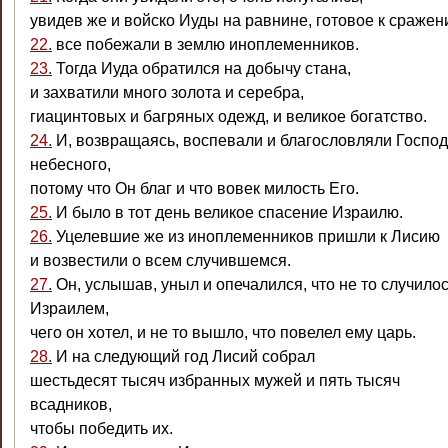
увидев же и войско Иуды на равнине, готовое к сражен
22.
все побежали в землю иноплеменников.
23.
Тогда Иуда обратился на добычу стана,
и захватили много золота и серебра,
гиацинтовых и багряных одежд, и великое богатство.
24.
И, возвращаясь, воспевали и благословляли Госпо
небесного,
потому что Он благ и что вовек милость Его.
25.
И было в тот день великое спасение Израилю.
26.
Уцелевшие же из иноплеменников пришли к Лисию
и возвестили о всем случившемся.
27.
Он, услышав, уныл и опечалился, что не то случилос
Израилем,
чего он хотел, и не то вышло, что повелел ему царь.
28.
И на следующий год Лисий собрал
шестьдесят тысяч избранных мужей и пять тысяч
всадников,
чтобы победить их.