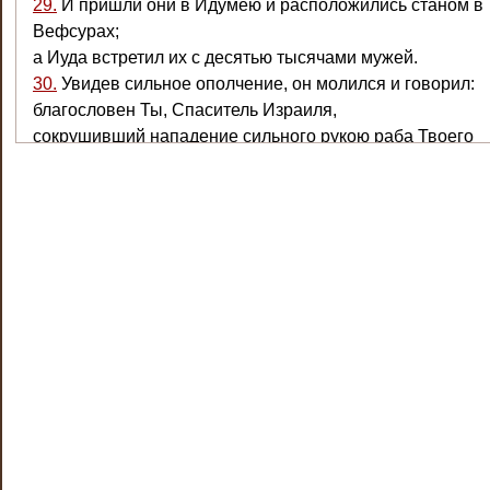
29.
И пришли они в Идумею и расположились станом в
Вефсурах;
а Иуда встретил их с десятью тысячами мужей.
30.
Увидев сильное ополчение, он молился и говорил:
благословен Ты, Спаситель Израиля,
сокрушивший нападение сильного рукою раба Твоего
Давида
и предавший полк иноплеменников в руки Ионафана, 
Саулова,
и оруженосца его.
31.
Предай войско сие в руки народа Твоего — Израиля
и да будут они постыжены в силе и коннице их;
32.
наведи на них страх и сокруши дерзость силы их;
да будут они потрясены поражением своим;
33.
низложи их мечом любящих Тебя,
и да прославят Тебя в песнях все знающие имя Твое.
34.
И сразились они,
и пало из войска Лисия до пяти тысяч мужей, пали пер
ними.