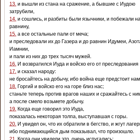
13.
и вышли из стана на сражение, а бывшие с Иудою
затрубили,
14.
и сошлись, и разбиты были язычники, и побежали н
равнину,
15.
а все остальные пали от меча;
и преследовали их до Газера и до равнин Идумеи, Азот
Иамнии,
и пали из них до трех тысяч мужей.
16.
И возвратился Иуда и войско его от преследования 
17.
и сказал народу:
не бросайтесь на добычу, ибо война еще предстоит нам
18.
Горгий и войско его на горе близ нас;
станьте теперь против врагов наших и сражайтесь с ни
а после смело возьмете добычу.
19.
Когда еще говорил это Иуда,
показалась некоторая толпа, выступавшая с горы.
20.
И увидел он, что их обратили в бегство, и жгут лагер
ибо поднимающийся дым показывал, что произошло.
21.
Когда они увидели это, очень испугались;