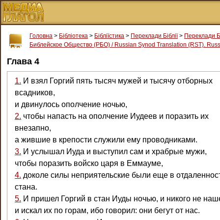
Головна
>
Бібліотека
>
Бібліїстика
>
Переклади Біблії
>
Переклади Б
Библейское Общество (РБО) / Russian Synod Translation (RST). Russi
Глава 4
1.
И взял Горгий пять тысяч мужей и тысячу отборных
всадников,
и двинулось ополчение ночью,
2.
чтобы напасть на ополчение Иудеев и поразить их
внезапно,
а жившие в крепости служили ему проводниками.
3.
И услышал Иуда и выступил сам и храбрые мужи,
чтобы поразить войско царя в Еммауме,
4.
доколе силы неприятельские были еще в отдаленност
стана.
5.
И пришел Горгий в стан Иуды ночью, и никого не наш
и искал их по горам, ибо говорил: они бегут от нас.