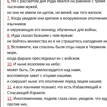
6.
Но с рассветом дня Иуда явился на равнине с тремя
тысячами мужей,
но они не имели ни щитов, ни мечей, как того желали.
7.
Когда увидели они крепкое и вооруженное ополчение
язычников
и окружающую его конницу, обученных для войны,
8.
Иуда сказал бывшим с ним мужам:
не бойтесь множества их и не страшитесь нападения их
9.
Вспомните, как спасены были отцы наши в Чермном
море,
когда фараон преследовал их с войском.
10.
И ныне возопием на небо;
может быть, Он умилосердится над нами,
воспомянув завет с отцами нашими,
и сокрушит ныне это ополчение перед лицем нашим;
11.
и все язычники познают, что есть Избавляющий и
Спасающий Израиля.
12.
Иноплеменники, подняв глаза свои, увидели, что ид
против них,