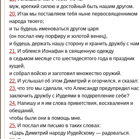
муж, крепкий силою и достойный быть нашим другом.
20.
Итак мы поставляем тебя ныне первосвященником
народа твоего;
и ты будешь именоваться другом царя
(он послал ему порфиру и золотой венец),
и будешь держать нашу сторону и хранить дружбу с нам
21.
И облекся Ионафан в священную одежду
в седьмом месяце сто шестидесятого года в праздник
кущей,
и собрал войско и заготовил множество оружий.
22.
И услышал об этом Димитрий и огорчился, и сказал:
23.
что это мы сделали, что Александр предупредил нас
заключить дружбу с Иудеями в подкрепление себе?
24.
Напишу и я им слова приветствия, восхваления и
обещаний,
чтобы были они в помощь мне.
25.
И послал им письмо в таких словах:
«Царь Димитрий народу Иудейскому — радоваться.