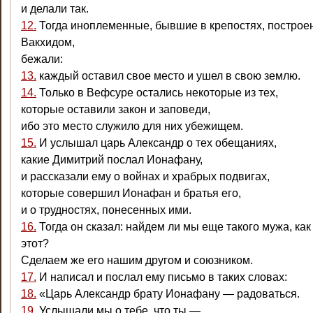
и делали так.
12.
Тогда иноплеменные, бывшие в крепостях, построе
Вакхидом,
бежали:
13.
каждый оставил свое место и ушел в свою землю.
14.
Только в Вефсуре остались некоторые из тех,
которые оставили закон и заповеди,
ибо это место служило для них убежищем.
15.
И услышал царь Александр о тех обещаниях,
какие Димитрий послал Ионафану,
и рассказали ему о войнах и храбрых подвигах,
которые совершил Ионафан и братья его,
и о трудностях, понесенных ими.
16.
Тогда он сказал: найдем ли мы еще такого мужа, как
этот?
Сделаем же его нашим другом и союзником.
17.
И написал и послал ему письмо в таких словах:
18.
«Царь Александр брату Ионафану — радоваться.
19.
Услышали мы о тебе, что ты —