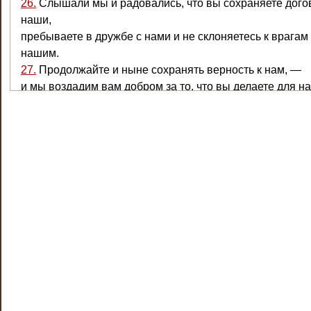
26.
Слышали мы и радовались, что вы сохраняете дог
наши,
пребываете в дружбе с нами и не склоняетесь к врагам
нашим.
27.
Продолжайте и ныне сохранять верность к нам, —
и мы воздадим вам добром за то, что вы делаете для на
28.
сделаем вам многие уступки и дадим вам дары.
29.
Ныне же разрешаю вас и освобождаю всех Иудеев
от податей и пошлины с соли и с венцов;
30.
и за третью часть семян
и половинную часть древесных плодов, принадлежащу
мне,
отныне и впредь я отменяю брать с земли Иудейской
и с трех областей, присоединенных к ней от Самарии и
Галилеи,
от нынешнего дня и на вечные времена.
31.
И Иерусалим да будет священным и свободным
и пределы его, десятины и доходы его.
32.
Предоставляю и власть над крепостью Иерусалимс