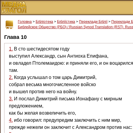
Головна
>
Бібліотека
>
Бібліїстика
>
Переклади Біблії
>
Переклади Б
Библейское Общество (РБО) / Russian Synod Translation (RST). Russi
Глава 10
1.
В сто шестидесятом году
выступил Александр, сын Антиоха Епифана,
и овладел Птолемаидою: и приняли его, и он воцарилс
там.
2.
Когда услышал о том царь Димитрий,
собрал весьма многочисленное войско
и вышел против него на войну.
3.
И послал Димитрий письма Ионафану с мирным
предложением,
как бы желая возвеличить его,
4.
ибо говорил: предупредим заключить с ним мир,
прежде нежели он заключит с Александром против нас: