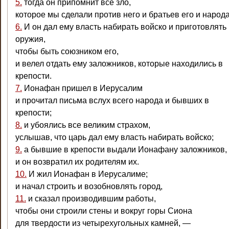
5.
тогда он припомнит все зло,
которое мы сделали против него и братьев его и народа
6.
И он дал ему власть набирать войско и приготовлять
оружия,
чтобы быть союзником его,
и велел отдать ему заложников, которые находились в
крепости.
7.
Ионафан пришел в Иерусалим
и прочитал письма вслух всего народа и бывших в
крепости;
8.
и убоялись все великим страхом,
услышав, что царь дал ему власть набирать войско;
9.
а бывшие в крепости выдали Ионафану заложников,
и он возвратил их родителям их.
10.
И жил Ионафан в Иерусалиме;
и начал строить и возобновлять город,
11.
и сказал производившим работы,
чтобы они строили стены и вокруг горы Сиона
для твердости из четырехугольных камней, —