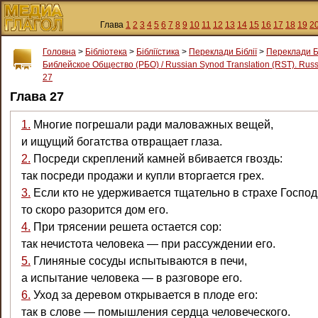
Глава
1
2
3
4
5
6
7
8
9
10
11
12
13
14
15
16
17
18
19
2
Головна
>
Бібліотека
>
Бібліїстика
>
Переклади Біблії
>
Переклади Б
Библейское Общество (РБО) / Russian Synod Translation (RST). Russi
27
Глава 27
1.
Многие погрешали ради маловажных вещей,
и ищущий богатства отвращает глаза.
2.
Посреди скреплений камней вбивается гвоздь:
так посреди продажи и купли вторгается грех.
3.
Если кто не удерживается тщательно в страхе Господ
то скоро разорится дом его.
4.
При трясении решета остается сор:
так нечистота человека — при рассуждении его.
5.
Глиняные сосуды испытываются в печи,
а испытание человека — в разговоре его.
6.
Уход за деревом открывается в плоде его:
так в слове — помышления сердца человеческого.