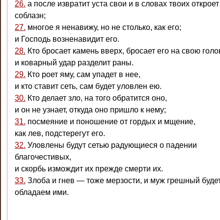
26.
а после извратит уста свои и в словах твоих откроет
соблазн;
27.
многое я ненавижу, но не столько, как его;
и Господь возненавидит его.
28.
Кто бросает камень вверх, бросает его на свою голо
и коварный удар разделит раны.
29.
Кто роет яму, сам упадет в нее,
и кто ставит сеть, сам будет уловлен ею.
30.
Кто делает зло, на того обратится оно,
и он не узнает, откуда оно пришло к нему;
31.
посмеяние и поношение от гордых и мщение,
как лев, подстерегут его.
32.
Уловлены будут сетью радующиеся о падении
благочестивых,
и скорбь измождит их прежде смерти их.
33.
Злоба и гнев — тоже мерзости, и муж грешный буде
обладаем ими.