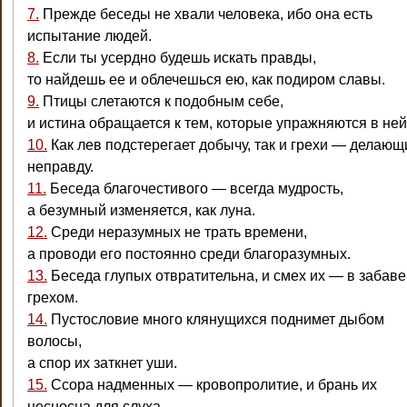
7.
Прежде беседы не хвали человека, ибо она есть
испытание людей.
8.
Если ты усердно будешь искать правды,
то найдешь ее и облечешься ею, как подиром славы.
9.
Птицы слетаются к подобным себе,
и истина обращается к тем, которые упражняются в ней
10.
Как лев подстерегает добычу, так и грехи — делающ
неправду.
11.
Беседа благочестивого — всегда мудрость,
а безумный изменяется, как луна.
12.
Среди неразумных не трать времени,
а проводи его постоянно среди благоразумных.
13.
Беседа глупых отвратительна, и смех их — в забаве
грехом.
14.
Пустословие много клянущихся поднимет дыбом
волосы,
а спор их заткнет уши.
15.
Ссора надменных — кровопролитие, и брань их
несносна для слуха.