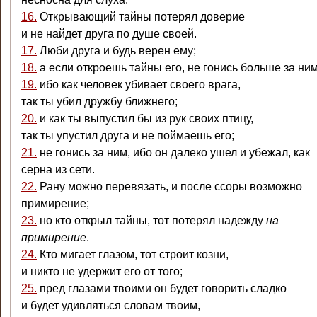
16.
Открывающий тайны потерял доверие
и не найдет друга по душе своей.
17.
Люби друга и будь верен ему;
18.
а если откроешь тайны его, не гонись больше за ним
19.
ибо как человек убивает своего врага,
так ты убил дружбу ближнего;
20.
и как ты выпустил бы из рук своих птицу,
так ты упустил друга и не поймаешь его;
21.
не гонись за ним, ибо он далеко ушел и убежал, как
серна из сети.
22.
Рану можно перевязать, и после ссоры возможно
примирение;
23.
но кто открыл тайны, тот потерял надежду
на
примирение
.
24.
Кто мигает глазом, тот строит козни,
и никто не удержит его от того;
25.
пред глазами твоими он будет говорить сладко
и будет удивляться словам твоим,