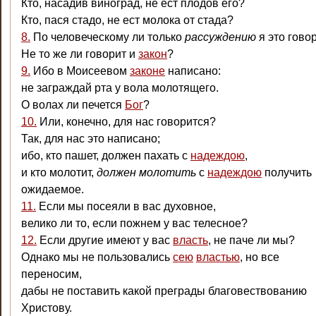
Кто, насадив виноград, не ест плодов его?
Кто, пася стадо, не ест молока от стада?
8.
По человеческому ли только
рассуждению
я это гово
Не то же ли говорит и
закон
?
9.
Ибо в Моисеевом
законе
написано:
не заграждай рта у вола молотящего.
О волах ли печется
Бог
?
10.
Или, конечно, для нас говорится?
Так, для нас это написано;
ибо, кто пашет, должен пахать с
надеждою
,
и кто молотит,
должен молотить
с
надеждою
получить
ожидаемое.
11.
Если мы посеяли в вас духовное,
велико ли то, если пожнем у вас телесное?
12.
Если другие имеют у вас
власть
, не паче ли мы?
Однако мы не пользовались
сею
властью
, но все
переносим,
дабы не поставить какой преграды благовествованию
Христову.