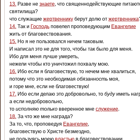
13.
Разве не
знаете
, что священнодействующие питают
святилища?
что служащие
жертвеннику
берут долю от
жертвенника
14.
Так и
Господь
повелел проповедующим
Евангелие
жить от благовествования.
15.
Но я не пользовался ничем таковым.
И написал это не для того, чтобы так было для меня.
Ибо для меня лучше умереть,
нежели чтобы кто уничтожил похвалу мою.
16.
Ибо если я благовествую, то нечем мне хвалиться,
потому что это необходимая
обязанность
моя,
и горе мне, если не благовествую!
17.
Ибо если делаю это добровольно, то
буду
иметь наг
а если недобровольно,
то
исполняю только
вверенное мне
служение
.
18.
За что же мне награда?
За то, что, проповедуя
Евангелие
,
благовествую о Христе безмездно,
не пользуясь моею
властью
в благовествовании.