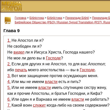
Головна
>
Бібліотека
>
Бібліїстика
>
Переклади Біблії
>
Переклади Б
Библейское Общество (РБО) / Russian Synod Translation (RST). Russi
Глава 9
1.
Не Апостол ли я?
Не свободен ли я?
Не
видел
ли я Иисуса Христа, Господа нашего?
Не мое ли дело вы в
Господе
?
2.
Если для других я не Апостол, то для вас
Апостол
;
ибо
печать
моего апостольства — вы в
Господе
.
3.
Вот мое защищение против осуждающих меня.
4.
Или мы не имеем
власти
есть и пить?
5.
Или не имеем
власти
иметь спутницею сестру жену,
как и прочие Апостолы, и братья Господни, и Кифа?
6.
Или один я и Варнава не имеем
власти
не работать?
7.
Какой воин
служит
когда-либо на своем содержании?