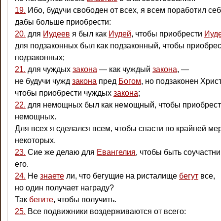
19.
Ибо, будучи свободен от всех, я всем поработил себ
дабы больше приобрести:
20.
для
Иудеев
я был как
Иудей
, чтобы приобрести
Иуд
для подзаконных был как подзаконный, чтобы приобре
подзаконных;
21.
для чуждых
закона
— как чуждый
закона
, —
не будучи чужд
закона
пред
Богом
, но подзаконен Хрис
чтобы приобрести чуждых
закона
;
22.
для немощных был как немощный, чтобы приобрес
немощных.
Для всех я сделался всем, чтобы спасти по крайней ме
некоторых.
23.
Сие же делаю для
Евангелия
, чтобы быть соучастн
его.
24.
Не
знаете
ли, что бегущие на ристалище
бегут
все,
но один получает награду?
Так
бегите
, чтобы получить.
25.
Все подвижники воздерживаются от всего: