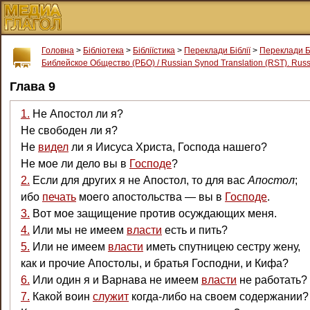
Головна
>
Бібліотека
>
Бібліїстика
>
Переклади Біблії
>
Переклади Б
Библейское Общество (РБО) / Russian Synod Translation (RST). Russi
Глава 9
1.
Не Апостол ли я?
Не свободен ли я?
Не
видел
ли я Иисуса Христа, Господа нашего?
Не мое ли дело вы в
Господе
?
2.
Если для других я не Апостол, то для вас
Апостол
;
ибо
печать
моего апостольства — вы в
Господе
.
3.
Вот мое защищение против осуждающих меня.
4.
Или мы не имеем
власти
есть и пить?
5.
Или не имеем
власти
иметь спутницею сестру жену,
как и прочие Апостолы, и братья Господни, и Кифа?
6.
Или один я и Варнава не имеем
власти
не работать?
7.
Какой воин
служит
когда-либо на своем содержании?