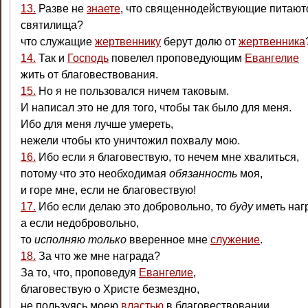
13.
Разве не
знаете
, что священнодействующие питают
святилища?
что служащие
жертвеннику
берут долю от
жертвенника
14.
Так и
Господь
повелел проповедующим
Евангелие
жить от благовествования.
15.
Но я не пользовался ничем таковым.
И написал это не для того, чтобы так было для меня.
Ибо для меня лучше умереть,
нежели чтобы кто уничтожил похвалу мою.
16.
Ибо если я благовествую, то нечем мне хвалиться,
потому что это необходимая
обязанность
моя,
и горе мне, если не благовествую!
17.
Ибо если делаю это добровольно, то
буду
иметь наг
а если недобровольно,
то
исполняю только
вверенное мне
служение
.
18.
За что же мне награда?
За то, что, проповедуя
Евангелие
,
благовествую о Христе безмездно,
не пользуясь моею
властью
в благовествовании.