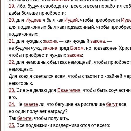
19.
Ибо, будучи свободен от всех, я всем поработил себ
дабы больше приобрести:
20.
для
Иудеев
я был как
Иудей
, чтобы приобрести
Иуд
для подзаконных был как подзаконный, чтобы приобре
подзаконных;
21.
для чуждых
закона
— как чуждый
закона
, —
не будучи чужд
закона
пред
Богом
, но подзаконен Хрис
чтобы приобрести чуждых
закона
;
22.
для немощных был как немощный, чтобы приобрес
немощных.
Для всех я сделался всем, чтобы спасти по крайней ме
некоторых.
23.
Сие же делаю для
Евангелия
, чтобы быть соучастн
его.
24.
Не
знаете
ли, что бегущие на ристалище
бегут
все,
но один получает награду?
Так
бегите
, чтобы получить.
25.
Все подвижники воздерживаются от всего: