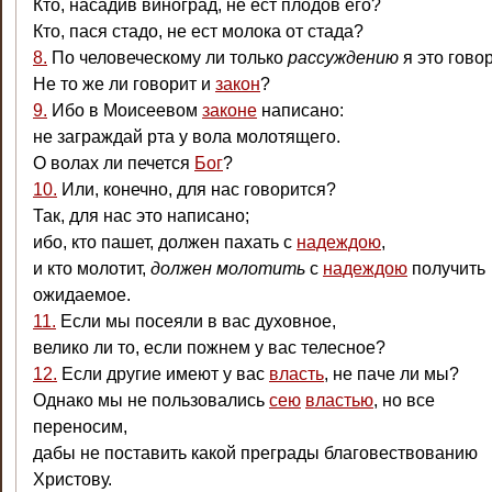
Кто, насадив виноград, не ест плодов его?
Кто, пася стадо, не ест молока от стада?
8.
По человеческому ли только
рассуждению
я это гово
Не то же ли говорит и
закон
?
9.
Ибо в Моисеевом
законе
написано:
не заграждай рта у вола молотящего.
О волах ли печется
Бог
?
10.
Или, конечно, для нас говорится?
Так, для нас это написано;
ибо, кто пашет, должен пахать с
надеждою
,
и кто молотит,
должен молотить
с
надеждою
получить
ожидаемое.
11.
Если мы посеяли в вас духовное,
велико ли то, если пожнем у вас телесное?
12.
Если другие имеют у вас
власть
, не паче ли мы?
Однако мы не пользовались
сею
властью
, но все
переносим,
дабы не поставить какой преграды благовествованию
Христову.