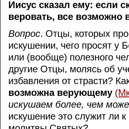
Иисус сказал ему: если 
веровать, все возможно
Вопрос
. Отцы, которых пр
искушении, чего просят у Б
или (вообще) полезного че
другие Отцы, молясь об уч
избавления от страсти? Ка
возможна верующему
(Мк
искушаем более, чем мож
искушение это служит ли к
молитвы Святых?