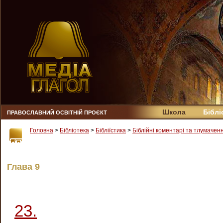
Школа
Біблі
ПРАВОСЛАВНИЙ ОСВІТНІЙ ПРОЄКТ
Головна
>
Бібліотека
>
Бібліїстика
>
Біблійні коментарі та тлумачен
Глава 9
23.