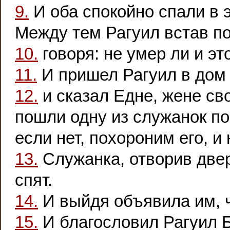
9.
И оба спокойно спали в э
Между тем Рагуил встав п
10.
говоря: не умер ли и эт
11.
И пришел Рагуил в дом
12.
и сказал Едне, жене св
пошли одну из служанок по
если нет, похороним его, и 
13.
Служанка, отворив двер
спят.
14.
И выйдя объявила им, ч
15.
И благословил Рагуил Б