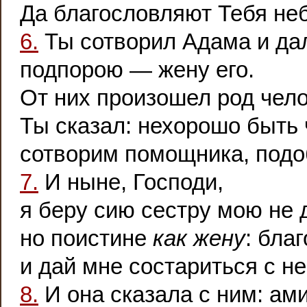
Да благословляют Тебя неб
6.
Ты сотворил Адама и да
подпорою — жену его.
От них произошел род чело
Ты сказал: нехорошо быть 
сотворим помощника, подо
7.
И ныне, Господи,
я беру сию сестру мою не 
но поистине
как
жену
: бла
и дай мне состариться с н
8.
И она сказала с ним: ами