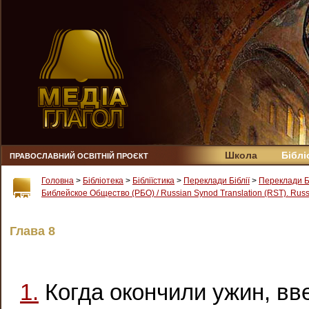
Школа
Біблі
ПРАВОСЛАВНИЙ ОСВІТНІЙ ПРОЄКТ
Головна
>
Бібліотека
>
Бібліїстика
>
Переклади Біблії
>
Переклади Б
Библейское Общество (РБО) / Russian Synod Translation (RST). Russi
Глава 8
1.
Когда окончили ужин, вве