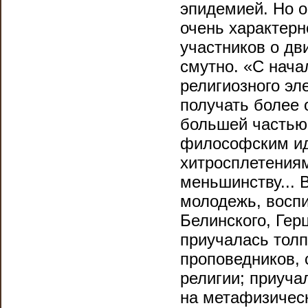
эпидемией. Но о
очень характерн
участников о дв
смутно. «С нача
религиозного эл
получать более
большей частью
философским ид
хитросплетения
меньшинству... 
молодежь, воспи
Белинского, Гер
приучалась тол
проповедников,
религии; приуча
на метафизическ