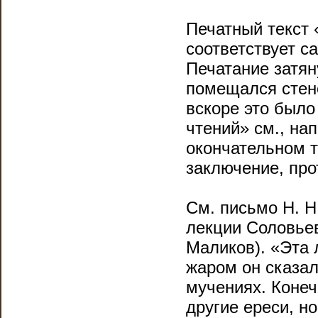
Печатный текст 
соответствует с
Печатание затян
помещался стено
вскоре это был
чтений» см., нап
окончательном т
заключение, про
См. пи­сьмо Η. 
лекции Соловьев
Маликов). «Эта 
жаром он сказал
мучениях. Конеч
другие ереси, н