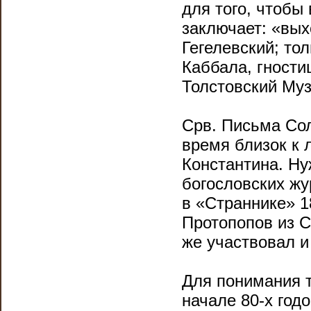
для того, чтобы
заключает: «вых
Гегелевский; то
Каббала, гности
Толстовский Музе
Срв. Письма Сол
время близок к 
Константина. Ну
богословских жу
в «Страннике» 18
Протопопов из С
же участвовал и
Для понимания т
начале 80-х год