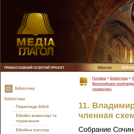
Школа
Біблі
ПРАВОСЛАВНИЙ ОСВІТНІЙ ПРОЄКТ
Головна
>
Бібліотека
>
Т
Философское пробужде
Бібліотека
теократии»
Бібліїстика
11. Владими
Переклади Біблії
членная схе
Біблійні коментарі та
тлумачення
Собрание Сочинен
Біблійна ісагогіка