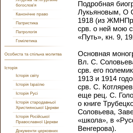
Подробная биог
богослов'я
Лукьяновым, О С
Канонічне право
1918 (из ЖМНПр.);
Патристика
срв. о ней мою 
Патрологія
«Путь», кн. 9, 19
Гомілетика
Основная моногр
Особиста та спільна молитва
Вл. С. Соловьева
Історія
срв. его полемик
Історія світу
1913 и 1914 годо
Історія Ізраїлю
срв. С. Котляре
Історія Русі
еще рец. С. Голо
о книге Трубецко
Історія стародавньої
Християнської Церкви
Соловьева, Завет
Історія Російської
«школа», в «Русс
Православної Церкви
Венгерова).
Документи церковних