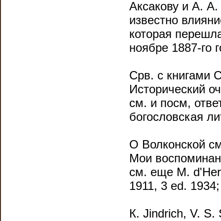
Аксакову и А. А.
известно влияние
которая перешла
ноябре 1887-го г
Срв. с книгами 
Исторический оче
см. и посм, отв
богословская лит
О Волконской см
Мои воспоминания
см. еще М. d'Hеr
1911, 3 ed. 1934;
К. Jindriсh, V. S.