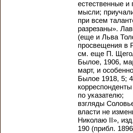
естественные и
мысли; приучали
при всем талант
разрезаны». Лав
(еще и Льва Тол
просвещения в 
см. еще П. Щего
Былое, 1906, ма
март, и особенн
Былое 1918, 5; 4
корреспон­денты п
по указателю;
взгляды Соловье
власти не измен
Николаю II», изд
190 (прибл. 1896