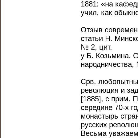
1881: «на кафед
учил, как обыкн
Отзыв современн
статьи Н. Минск
№ 2, цит.
у Б. Козьмина, 
народничества, М
Срв. любопытны
революция и зад
[1885], с прим. 
середине 70-х г
монастырь стран
русских революц
Весьма уважаем