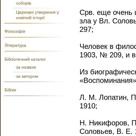
соборів
Срв. еще очень 
Церковні утворення у
новітній історії
зла у Вл. Соловь
297;
Філософія
Человек в филос
Література
1903, № 209, и 
Бібліотечний каталог
за назвою
Из биографичес
за автором
«Воспоминания» И
Біблія
Л. М. Лопатин, 
1910;
Н. Никифоров, П
Соловьев, В. Е. 