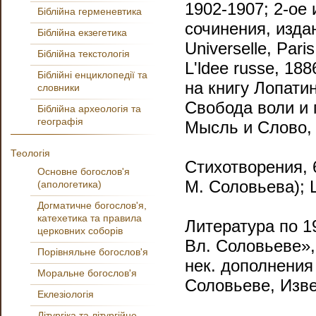
1902-1907; 2-ое 
Біблійна герменевтика
сочинения, издан
Біблійна екзегетика
Universelle, Pari
Біблійна текстологія
L'ldee russe, 188
Біблійні енциклопедії та
на книгу Лопати
словники
Свобода воли и 
Біблійна археологія та
географія
Мысль и Слово, №
Теологія
Стихотворения, 6
Основне богослов'я
М. Соловьева); 
(апологетика)
Догматичне богослов'я,
катехетика та правила
Литература по 1
церковних соборів
Вл. Соловьеве», 
Порівняльне богослов'я
нек. дополнения
Моральне богослов'я
Соловьеве, Извес
Еклезіологія
Літургіка та літургійне