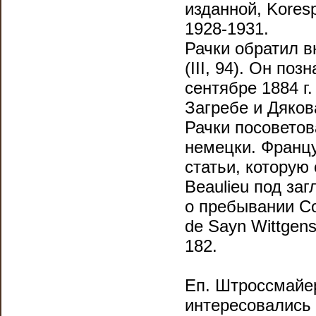
изданной, Koresp
1928-1931.
Рачки обратил в
(III, 94). Он по
сентябре 1884 г
Загребе и Дяков
Рачки посоветов
немецки. Францу
статьи, которую 
Beaulieu под загл
о пребывании Со
de Sayn Witt­gens
182.
Еп. Штрос­смайе
интересовались 