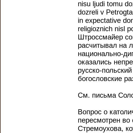
nisu ljudi tomu doz
dozreli v Petrogta
in expectative dom
religioznich nisl 
Штроссмай­ер со
расчитывал на л
национально-ди
оказались непре
русско-польский
богословские ра
См. письма Соло
Вопрос о католи
пересмотрен во 
Стремоухова, ко