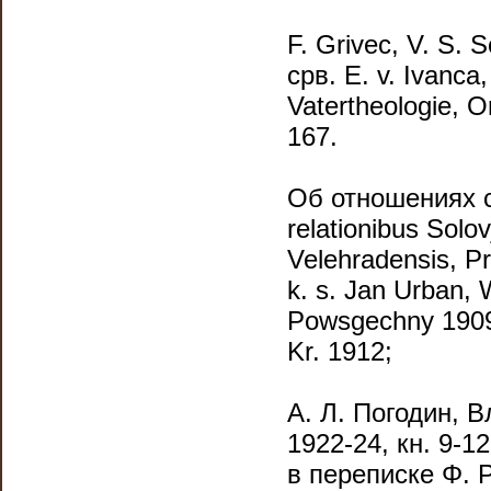
F. Grivec, V. S. 
срв. Ε. v. Ιvanса
Vatertheologie, Or
167.
Об отношениях с
relationibus Solo
Velehradensis, Pr
k. s. Jan Urban, 
Powsgechny 1909 
Kr. 1912;
А. Л. Погодин, 
1922-24, кн. 9-
в переписке Φ. 