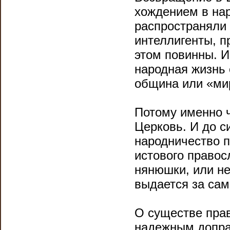
хождением в нар
распро­страняли
интелли­генты, 
этом повинны. 
народная жизнь 
община или «ми
Потому именно ч
Церковь. И до с
народничество 
истового правос
нянюшки, или не
выдается за са­
О существе пра
надежным допра