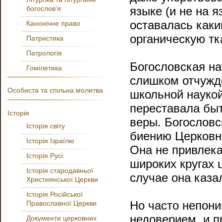
богослов'я
языке (и не на 
оставалась как
Канонічне право
органическую тк
Патристика
Патрологія
Богословская на
Гомілетика
слишком отчужде
Особиста та спільна молитва
школьной науко
переставала бы
Історія
веры. Богослов
Історія світу
биению Церковно
Історія Ізраїлю
Она не привлека
Історія Русі
широких кругах 
Історія стародавньої
случае она каза
Християнської Церкви
Історія Російської
Но часто непон
Православної Церкви
недоверием, и 
Документи церковних