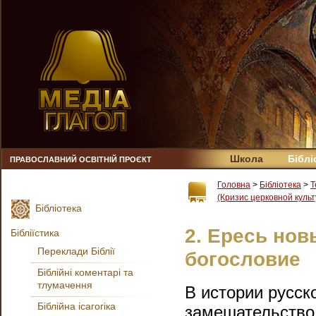
Школа
Біблі
ПРАВОСЛАВНИЙ ОСВІТНІЙ ПРОЄКТ
Головна
>
Бібліотека
>
Т
(Кризис церковной куль
Бібліотека
2. Ересь но
Бібліїстика
Переклади Біблії
богословие
Біблійні коментарі та
тлумачення
В истории русско
Біблійна ісагогіка
замешательство.