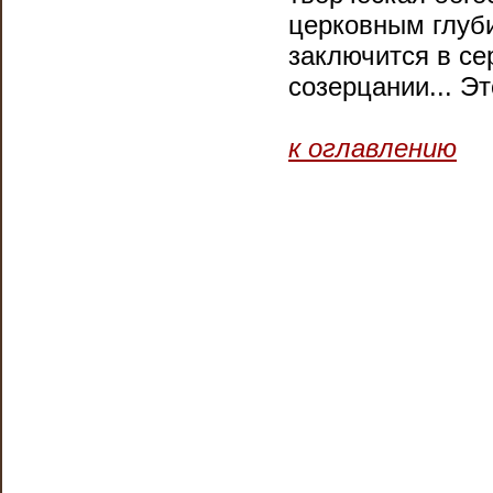
церковным глуби
заключится в се
созерцании... Э
к оглавлению