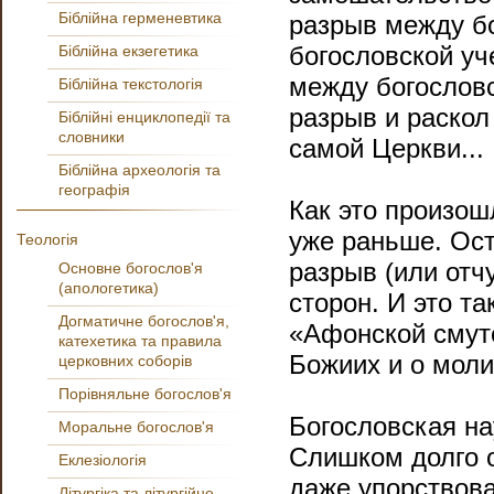
Біблійна герменевтика
разрыв между б
богословской у
Біблійна екзегетика
между богослов
Біблійна текстологія
разрыв и раскол
Біблійні енциклопедії та
словники
самой Церкви...
Біблійна археологія та
географія
Как это произош
уже раньше. Ост
Теологія
разрыв (или отч
Основне богослов'я
(апологетика)
сторон. И это т
Догматичне богослов'я,
«Афонской смуте»
катехетика та правила
Божиих и о моли
церковних соборів
Порівняльне богослов'я
Богословская на
Моральне богослов'я
Слишком долго о
Еклезіологія
даже упор­ствов
Літургіка та літургійне