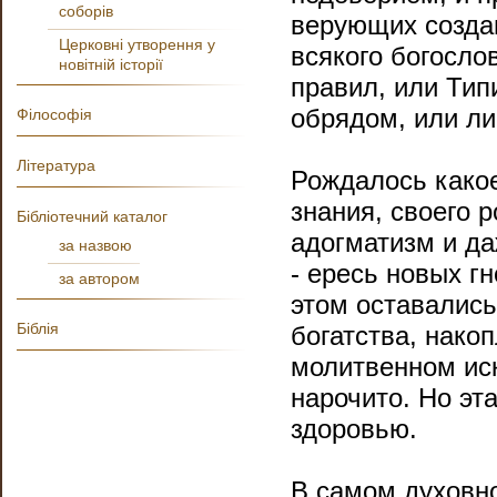
соборів
верующих созда
Церковні утворення у
всякого богосло
новітній історії
правил, или Тип
обрядом, или ли
Філософія
Література
Рождалось какое
знания, своего 
Бібліотечний каталог
адогматизм и да
за назвою
- ересь новых гн
за автором
этом оставались
Біблія
богатства, нако
молитвенном иск
нарочито. Но эт
здоровью.
В самом духовно