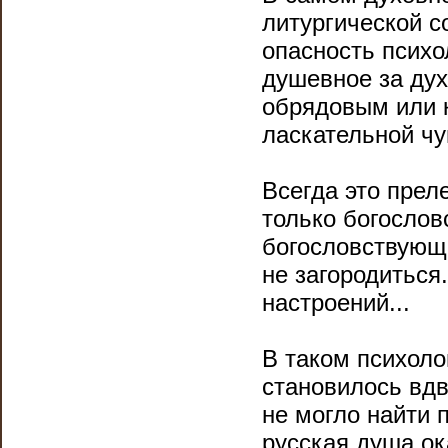
литургической с
опасность психо
душевное за дух
обрядовым или 
ласкательной чу
Всегда это прел
только богослов
богословствующе
не загородиться
настроений...
В таком психоло
становилось вдв
не могло найти 
русская душа ок