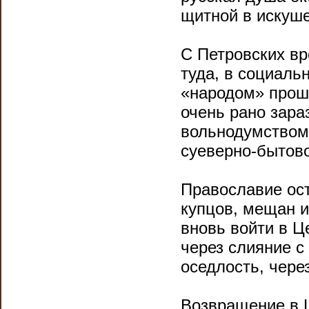
щитной в искуше
С Петровских вр
туда, в социаль
«народом» проше
очень рано зара
вольнодумством.
суеверно-бытов
Православие ост
купцов, мещан и
вновь войти в Ц
через слияние с
оседлость, чере
Возвращение в 