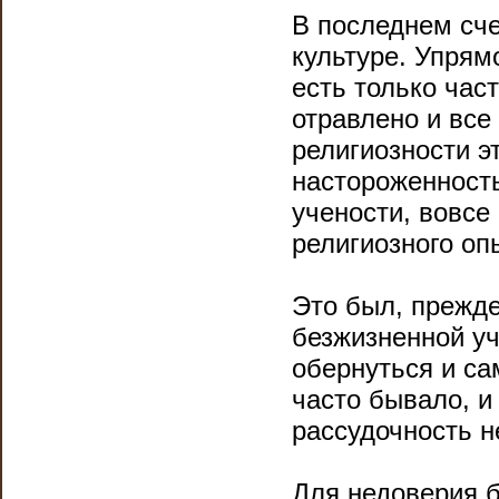
В последнем сче
культуре. Упрям
есть только час
отравлено и все
религиозности э
насторо­женнос
учености, вовсе
религиозного оп
Это был, прежде
безжизненной уч
обернуться и с
часто бывало, и
рассудочность н
Для недоверия б