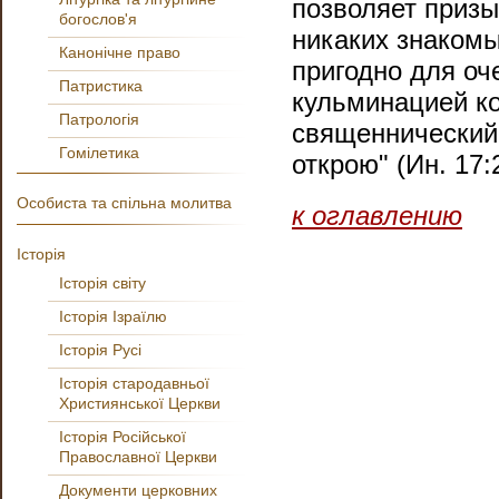
позволяет призы
богослов'я
никаких знакомы
Канонічне право
пригодно для оч
Патристика
кульминацией ко
Патрологія
священнический 
Гомілетика
открою" (Ин. 17:
Особиста та спільна молитва
к оглавлению
Історія
Історія світу
Історія Ізраїлю
Історія Русі
Історія стародавньої
Християнської Церкви
Історія Російської
Православної Церкви
Документи церковних