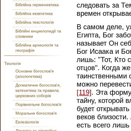
следовать за Тем
Біблійна герменевтика
времен открывае
Біблійна екзегетика
Біблійна текстологія
В самом деле, 
Біблійні енциклопедії та
Египта, Бог заб
словники
называет Он себ
Біблійна археологія та
Бог Исаака и Бог
географія
лишь: "Тот, Кто 
Теологія
отцов". Когда ж
Основне богослов'я
таинственными с
(апологетика)
можно перевести:
Догматичне богослов'я,
катехетика та правила
[119]
. Эта форм
церковних соборів
тайну, которой 
Порівняльне богослов'я
будет открывать
Моральне богослов'я
веков близости. 
Еклезіологія
есть всего лишь
Літургіка та літургійне