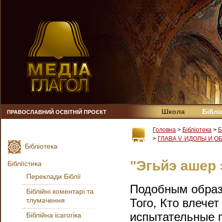
Школа
Біблі
ПРАВОСЛАВНИЙ ОСВІТНІЙ ПРОЄКТ
Головна
>
Бібліотека
>
Б
>
ГЛАВА V. ИДОЛЫ И О
Бібліотека
"Эгьйэ ашер 
Бібліїстика
Переклади Біблії
Подобным образ
Біблійні коментарі та
тлумачення
Того, Кто влече
испытательные 
Біблійна ісагогіка