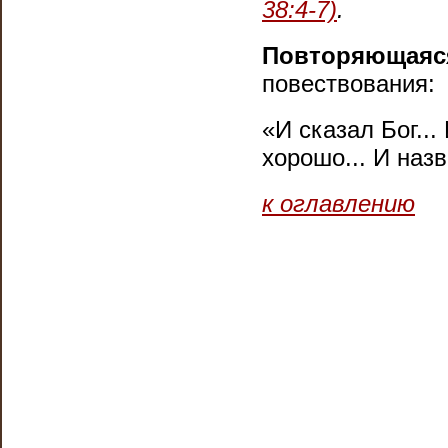
38:4-7)
.
Повторяющаяс
повествования:
«И сказал Бог... 
хорошо... И назв
к оглавлению