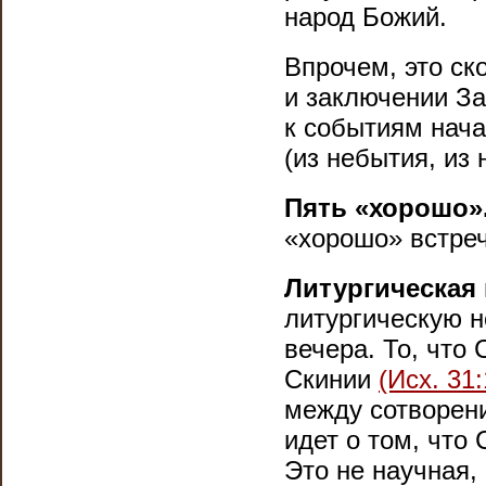
народ Божий.
Впрочем, это ск
и заключении За
к событиям нача
(из небытия, из 
Пять «хорошо»
«хорошо» встреч
Литургическая 
литургическую н
вечера. То, что
Скинии
(Исх. 31:
между сотворени
идет о том, что
Это не научная,