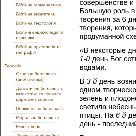
совершенстве и
Біблійна герменевтика
Большую роль в 
Біблійна екзегетика
творения за 6 д
Біблійна текстологія
творения, котор
Біблійні енциклопедії та
продуманной сх
словники
Біблійна археологія та
«В некоторые дн
географія
1-й
день Бог сот
водами.
Теологія
Основне богослов'я
(апологетика)
В
3-й
день возни
одном творческо
Догматичне богослов'я,
катехетика та правила
зелень и плодон
церковних соборів
светила небесны
Порівняльне богослов'я
птицы. На
6-й
де
Моральне богослов'я
день - последни
Еклезіологія
Літургіка та літургійне