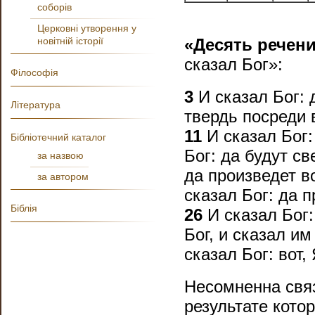
соборів
Церковні утворення у
новітній історії
«Десять речени
сказал Бог»:
Філософія
3
И сказал Бог: 
Література
твердь посреди 
11
И сказал Бог:
Бібліотечний каталог
Бог: да будут св
за назвою
да произведет 
за автором
сказал Бог: да 
Біблія
26
И сказал Бог:
Бог, и сказал им
сказал Бог: вот,
Несомненна связ
результате кото