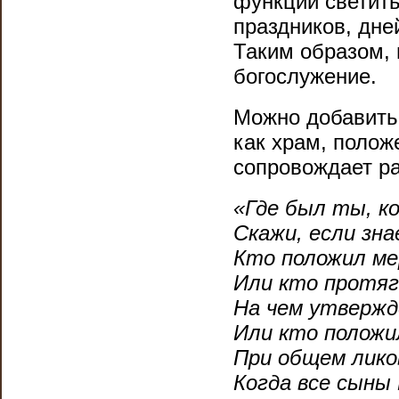
функции
светит
праздников, дней
Таким образом, 
богослужение.
Можно добавить,
как храм, полож
сопровождает
р
«Где был ты, ко
Скажи, если зна
Кто положил ме
Или кто протяг
На чем утвержд
Или кто положи
При общем лико
Когда все сыны