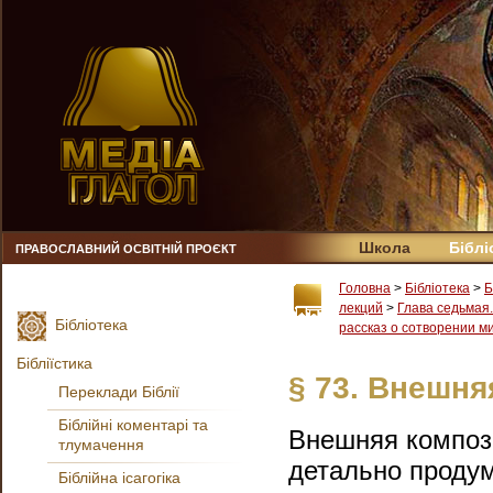
Школа
Біблі
ПРАВОСЛАВНИЙ ОСВІТНІЙ ПРОЄКТ
Головна
>
Бібліотека
>
Б
лекций
>
Глава седьмая
Бібліотека
рассказ о сотворении мир
Бібліїстика
§ 73. Внешн
Переклади Біблії
Біблійні коментарі та
Внешняя компози
тлумачення
детально продум
Біблійна ісагогіка