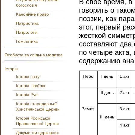
В свое время, в
богослов'я
говорить о тако
Канонічне право
поэзии, как
пара
Патристика
этот, первый ра
Патрологія
жесткой симметр
Гомілетика
составляют два
по четыре акта,
Особиста та спільна молитва
содержанию анал
Історія
Небо
I
день
1 акт
Історія світу
Історія Ізраїлю
II
день
2 акт
Історія Русі
Історія стародавньої
Земля
3 акт
Християнської Церкви
III
день
Історія Російської
Православної Церкви
4 акт
Документи церковних