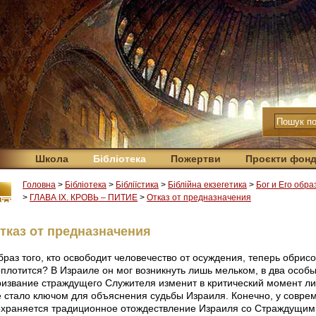
Школа
Бібліотека
Пожертви
Проєкти фон
Головна
>
Бібліотека
>
Бібліїстика
>
Біблійна екзегетика
>
Бог и Его обра
>
ГЛАВА IX. КРОВЬ – ПИТИЕ
>
Отказ от предназначения
тказ от предназначения
браз того, кто освободит человечество от осуждения, теперь обрис
оплотится? В Израиле он мог возникнуть лишь мельком, в два особ
ризвание страждущего Служителя изменит в критический момент ли
е стало ключом для объяснения судьбы Израиля. Конечно, у совре
охраняется традиционное отождествление Израиля со Страждущим