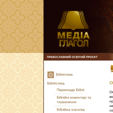
ПРАВОСЛАВНИЙ ОСВІТНІЙ ПРОЄКТ
Бібліотека
О
Бібліїстика
Переклади Біблії
О
в
Біблійні коментарі та
п
тлумачення
н
Біблійна ісагогіка
с