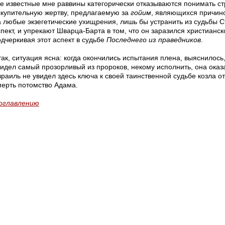
се известные мне раввины категорически отказываются понимать ст
скупительную жертву, предлагаемую за
гойим
, являющихся причин
а любые экзегетические ухищрения, лишь бы устранить из судьбы 
спект, и упрекают Шварца-Барта в том, что он заразился христианс
одчеркивая этот аспект в судьбе
Последнего из праведников
.
ак, ситуация ясна: когда окончились испытания плена, выяснилось,
видел самый прозорливый из пророков, некому исполнить, она оказ
зраиль не увидел здесь ключа к своей таинственной судьбе козла 
мерть потомство Адама.
 оглавлению