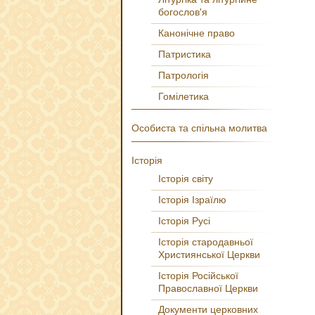
богослов'я
Канонічне право
Патристика
Патрологія
Гомілетика
Особиста та спільна молитва
Історія
Історія світу
Історія Ізраїлю
Історія Русі
Історія стародавньої
Християнської Церкви
Історія Російської
Православної Церкви
Документи церковних