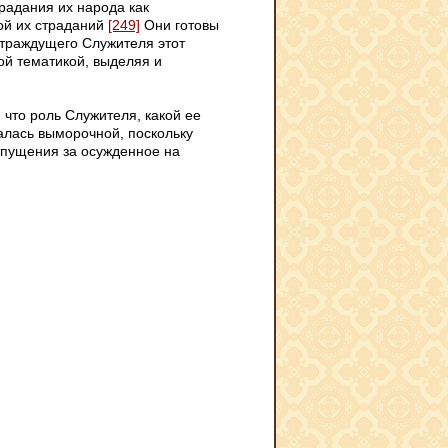
радания их народа как
ой их страданий
[249]
Они готовы
Страждущего Служителя этот
кой тематикой, выделяя и
 что роль Служителя, какой ее
алась выморочной, поскольку
отпущения за осужденное на