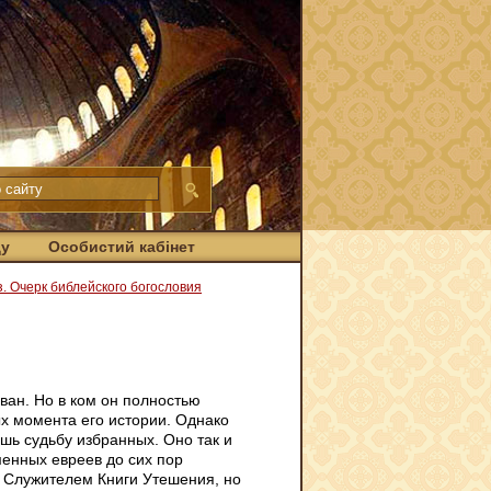
ду
Особистий кабінет
з. Очерк библейского богословия
ован. Но в ком он полностью
ых момента его истории. Однако
шь судьбу избранных. Оно так и
менных евреев до сих пор
 Служителем Книги Утешения, но