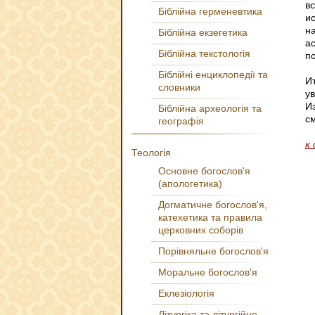
в
Біблійна герменевтика
и
н
Біблійна екзегетика
а
Біблійна текстологія
п
Біблійні енциклопедії та
Ит
словники
у
И
Біблійна археологія та
с
географія
к
Теологія
Основне богослов'я
(апологетика)
Догматичне богослов'я,
катехетика та правила
церковних соборів
Порівняльне богослов'я
Моральне богослов'я
Еклезіологія
Літургіка та літургійне