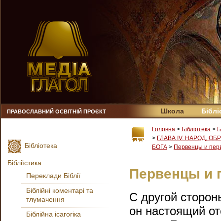
Школа
Біблі
ПРАВОСЛАВНИЙ ОСВІТНІЙ ПРОЄКТ
Головна
>
Бібліотека
>
Б
>
ГЛАВА IV. НАРОД, О
Бібліотека
БОГА
>
Первенцы и пер
Бібліїстика
Первенцы и 
Переклади Біблії
Біблійні коментарі та
С другой стороны
тлумачення
он настоящий от
Біблійна ісагогіка