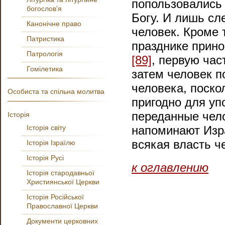
попользовались 
богослов'я
Богу. И лишь с
Канонічне право
человек. Кроме 
Патристика
празднике прино
Патрологія
[89]
, первую час
Гомілетика
затем человек п
человека, поско
Особиста та спільна молитва
пригодно для уп
переданные чел
Історія
Історія світу
напоминают Изр
всякая власть ч
Історія Ізраїлю
Історія Русі
к оглавлению
Історія стародавньої
Християнської Церкви
Історія Російської
Православної Церкви
Документи церковних