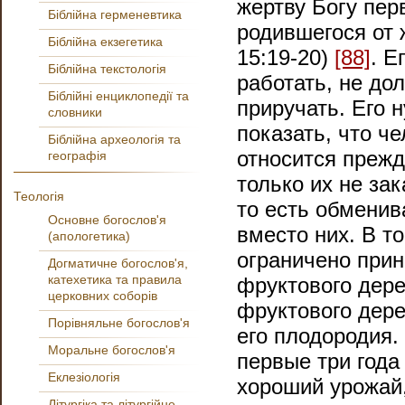
жертву Богу пер
Біблійна герменевтика
родившегося от 
Біблійна екзегетика
15:19-20)
[88]
. Е
Біблійна текстологія
работать, не до
Біблійні енциклопедії та
приручать. Его 
словники
показать, что ч
Біблійна археологія та
относится преж
географія
только их не зак
Теологія
то есть обменив
Основне богослов'я
вместо них. В т
(апологетика)
ограничено прин
Догматичне богослов'я,
катехетика та правила
фруктового дере
церковних соборів
фруктового дерев
Порівняльне богослов'я
его плодородия.
Моральне богослов'я
первые три года
Еклезіологія
хороший урожай,
Літургіка та літургійне