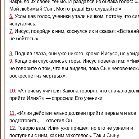
накрыло их своей тенью. И раздался из облака голос: «
Мой любимый Сын, Моя отрада! Его слушайте!»
6.
Услышав голос, ученики упали ничком, потому что си
испугались.
7.
Иисус, подойдя к ним, коснулся их и сказал: «Вставай
не бойтесь!»
8.
Подняв глаза, они уже никого, кроме Иисуса, не увид
9.
Когда они спускались с горы, Иисус повелел им: «Ни
не говорите о том, что вы видели, пока Сын человеческ
воскреснет из мертвых».
10.
«А почему учителя Закона говорят, что сначала дол
прийти Илия?» — спросили Его ученики.
11.
«Илия действительно должен прийти первым и все
подготовить, — ответил Он. —
12.
Говорю вам, Илия уже пришел, но его не узнали и
поступили с ним, как им захотелось. Так и Сыну