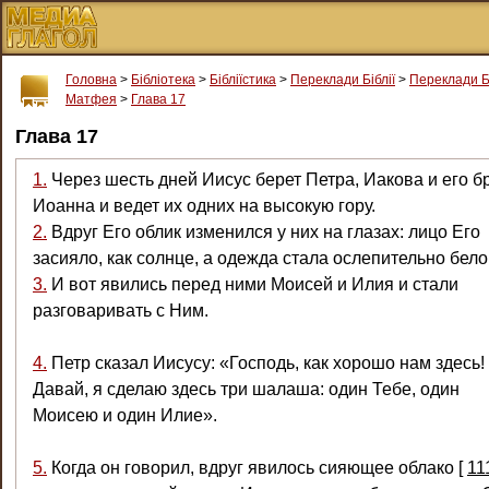
Головна
>
Бібліотека
>
Бібліїстика
>
Переклади Біблії
>
Переклади Б
Матфея
>
Глава 17
Глава 17
1.
Через шесть дней Иисус берет Петра, Иакова и его б
Иоанна и ведет их одних на высокую гору.
2.
Вдруг Его облик изменился у них на глазах: лицо Его
засияло, как солнце, а одежда стала ослепительно бело
3.
И вот явились перед ними Моисей и Илия и стали
разговаривать с Ним.
4.
Петр сказал Иисусу: «Господь, как хорошо нам здесь!
Давай, я сделаю здесь три шалаша: один Тебе, один
Моисею и один Илие».
5.
Когда он говорил, вдруг явилось сияющее облако
[
11