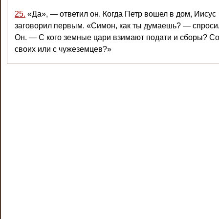
25.
«Да», — ответил он. Когда Петр вошел в дом, Иисус
заговорил первым. «Симон, как ты думаешь? — спроси
Он. — С кого земные цари взимают подати и сборы? С
своих или с чужеземцев?»
26.
«С чужеземцев», — ответил Петр. «Тогда свои
свободны, — сказал Иисус. —
27.
Но не будем смущать их. Ступай к морю, закинь удоч
возьми первую рыбу, которая попадется на крючок, отк
ей рот, и там ты найдешь монету в четыре драхмы
[
111
Возьми ее и отдай им за нас обоих».