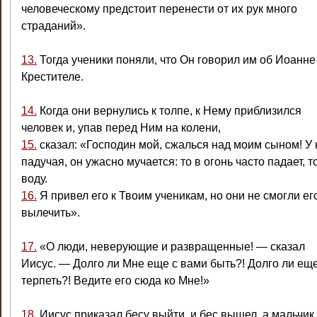
человеческому предстоит перенести от их рук много
страданий».
13.
Тогда ученики поняли, что Он говорил им об Иоанне
Крестителе.
14.
Когда они вернулись к толпе, к Нему приблизился
человек и, упав перед Ним на колени,
15.
сказал: «Господин мой, сжалься над моим сыном! У 
падучая, он ужасно мучается: то в огонь часто падает, т
воду.
16.
Я привел его к Твоим ученикам, но они не смогли ег
вылечить».
17.
«О люди, неверующие и развращенные! — сказал
Иисус. — Долго ли Мне еще с вами быть?! Долго ли ещ
терпеть?! Ведите его сюда ко Мне!»
18.
Иисус приказал бесу выйти, и бес вышел, а мальчик