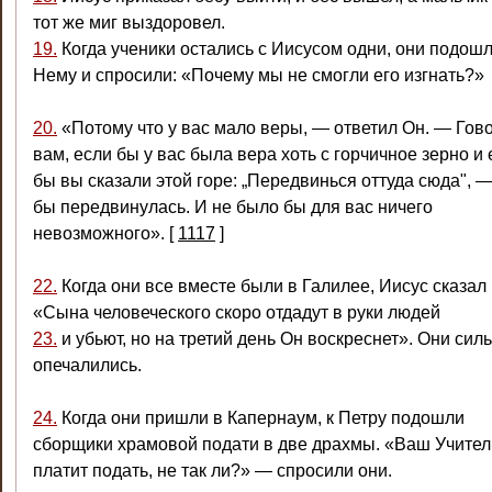
тот же миг выздоровел.
19.
Когда ученики остались с Иисусом одни, они подошл
Нему и спросили: «Почему мы не смогли его изгнать?»
20.
«Потому что у вас мало веры, — ответил Он. — Гов
вам, если бы у вас была вера хоть с горчичное зерно и
бы вы сказали этой горе: „Передвинься оттуда сюда", 
бы передвинулась. И не было бы для вас ничего
невозможного».
[
1117
]
22.
Когда они все вместе были в Галилее, Иисус сказал 
«Сына человеческого скоро отдадут в руки людей
23.
и убьют, но на третий день Он воскреснет». Они сил
опечалились.
24.
Когда они пришли в Капернаум, к Петру подошли
сборщики храмовой подати в две драхмы. «Ваш Учител
платит подать, не так ли?» — спросили они.