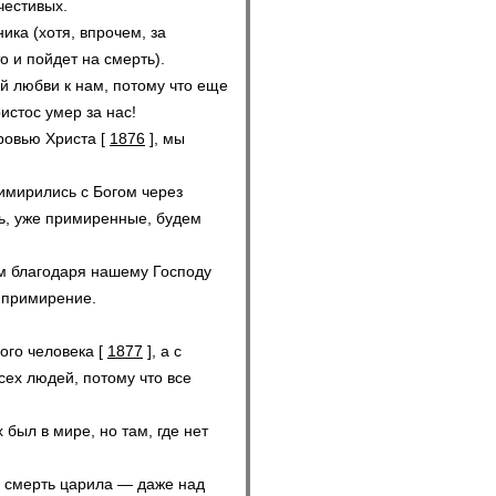
честивых.
ика (хотя, впрочем, за
то и пойдет на смерть).
й любви к нам, потому что еще
истос умер за нас!
кровью Христа
[
1876
]
, мы
имирились с Богом через
ь, уже примиренные, будем
ом благодаря нашему Господу
и примирение.
ного человека
[
1877
]
, а с
сех людей, потому что все
х был в мире, но там, где нет
смерть царила — даже над