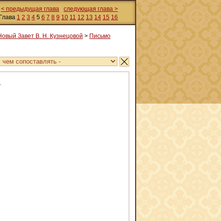
< предыдущая глава
следующая глава >
Глава
1
2
3
4
5
6
7
8
9
10
11
12
13
14
15
16
Новый Завет В. Н. Кузнецовой
>
Письмо
.