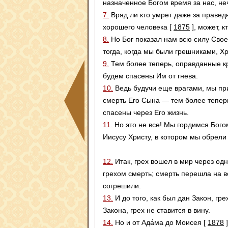
назначенное Богом время за нас, не
7.
Вряд ли кто умрет даже за праведн
хорошего человека
[
1875
]
, может, к
8.
Но Бог показал нам всю силу Свое
тогда, когда мы были грешниками, Хр
9.
Тем более теперь, оправданные 
будем спасены Им от гнева.
10.
Ведь будучи еще врагами, мы пр
смерть Его Сына — тем более тепер
спасены через Его жизнь.
11.
Но это не все! Мы гордимся Бог
Иисусу Христу, в котором мы обрел
12.
Итак, грех вошел в мир через од
грехом смерть; смерть перешла на в
согрешили.
13.
И до того, как был дан Закон, гре
Закона, грех не ставится в вину.
14.
Но и от Ада́ма до Моисея
[
1878
]