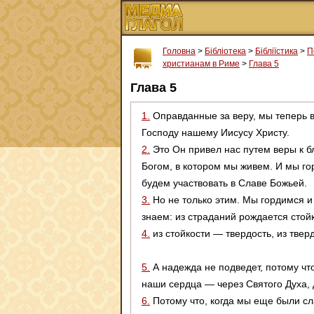
Головна
>
Бібліотека
>
Бібліїстика
>
П
христианам в Риме
>
Глава 5
Глава 5
1.
Оправданные за веру, мы теперь 
Господу нашему Иисусу Христу.
2.
Это Он привел нас путем веры к 
Богом, в котором мы живем. И мы го
будем участвовать в Славе Божьей.
3.
Но не только этим. Мы гордимся и
знаем: из страданий рождается стойк
4.
из стойкости — твердость, из тве
5.
А надежда не подведет, потому чт
наши сердца — через Святого Духа, 
6.
Потому что, когда мы еще были сл