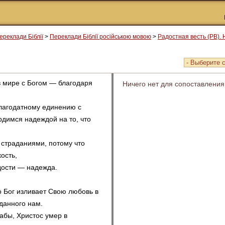
ереклади Біблії
>
Переклади Біблії російською мовою
>
Радостная весть (РВ). 
в мире с Богом — благодаря
Ничего нет для сопоставления
благодатному единению с
рдимся надеждой на то, что
 страданиями, потому что
ость,
рдости — надежда.
о Бог изливает Свою любовь в
данного нам.
абы, Христос умер в