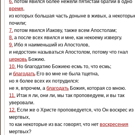
6.
потом явился более нежели пятистам братий в одно
время
,
из которых большая часть доныне в живых, а некоторы
почили;
7.
потом явился Иакову, также всем Апостолам;
8.
а после всех явился и мне, как некоему извергу.
9.
Ибо я наименьший из Апостолов,
и недостоин называться Апостолом, потому что гнал
церковь
Божию.
10.
Но благодатию Божиею есмь то, что есмь;
и
благодать
Его во мне не была тщетна,
но я более всех их потрудился:
не я, впрочем, а
благодать
Божия, которая со мною.
11.
Итак я ли, они ли, мы так проповедуем, и вы так
уверовали.
12.
Если же о Христе проповедуется, что Он воскрес из
мертвых,
то как некоторые из вас говорят, что нет
воскресения
мертвых?