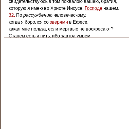
свидетельствуюсь в том похвалою вашею, братия,
которую я имею во Христе Иисусе,
Господе
нашем.
32.
По
рассуждению
человеческому,
когда я боролся со
зверями
в Ефесе,
какая мне польза, если мертвые не воскресают?
Станем есть и пить, ибо завтра умрем!
33.
Не обманывайтесь: худые сообщества развращают
добрые нравы.
34.
Отрезвитесь, как должно, и не грешите;
ибо, к
стыду
вашему скажу, некоторые из вас не
знают
35.
Но скажет кто-нибудь: как воскреснут мертвые?
и в каком
теле
придут?
36.
Безрассудный! то, что ты
сеешь
, не оживет, если не
умрет.
37.
И когда ты
сеешь
, то
сеешь
не
тело
будущее, а голо
зерно,
какое случится, пшеничное или другое какое;
38.
но
Бог
дает ему
тело
, как хочет, и каждому семени с
тело
.