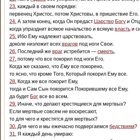
23.
каждый в своем порядке:
первенец Христос, потом Христовы, в пришествие Его.
24.
А затем конец, когда Он предаст
Царство
Богу
и Отц
когда упразднит всякое начальство и всякую
власть
и си
25.
Ибо Ему надлежит царствовать,
доколе низложит всех
врагов
под ноги Свои.
26.
Последний же
враг
истребится —
смерть
,
27.
потому что все покорил под ноги Его.
Когда же сказано, что
Ему
все покорено,
то ясно, что кроме Того, Который покорил Ему все.
28.
Когда же все покорит Ему,
тогда и Сам Сын покорится Покорившему все Ему,
да будет
Бог
все во всем.
29.
Иначе, что делают крестящиеся для мертвых?
Если мертвые совсем не воскресают,
то для чего и крестятся для мертвых?
30.
Для чего и мы ежечасно подвергаемся
бедствиям
?
31.
Я каждый день умираю: