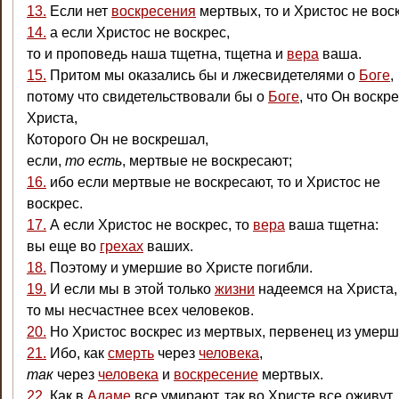
13.
Если нет
воскресения
мертвых, то и Христос не вос
14.
а если Христос не воскрес,
то и проповедь наша тщетна, тщетна и
вера
ваша.
15.
Притом мы оказались бы и лжесвидетелями о
Боге
,
потому что свидетельствовали бы о
Боге
, что Он воскр
Христа,
Которого Он не воскрешал,
если,
то есть
, мертвые не воскресают;
16.
ибо если мертвые не воскресают, то и Христос не
воскрес.
17.
А если Христос не воскрес, то
вера
ваша тщетна:
вы еще во
грехах
ваших.
18.
Поэтому и умершие во Христе погибли.
19.
И если мы в этой только
жизни
надеемся на Христа,
то мы несчастнее всех человеков.
20.
Но Христос воскрес из мертвых, первенец из умерш
21.
Ибо, как
смерть
через
человека
,
так
через
человека
и
воскресение
мертвых.
22.
Как в
Адаме
все умирают, так во Христе все оживут,