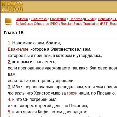
Головна
>
Бібліотека
>
Бібліїстика
>
Переклади Біблії
>
Переклади Б
Библейское Общество (РБО) / Russian Synod Translation (RST). Russi
Глава 15
1.
Напоминаю вам, братия,
Евангелие
, которое я благовествовал вам,
которое вы и приняли, в котором и утвердились,
2.
которым и спасаетесь,
если преподанное удерживаете так, как я благовествов
вам,
если только не тщетно уверовали.
3.
Ибо я первоначально преподал вам, что и
сам
приня
то есть
, что Христос умер за
грехи
наши, по Писанию,
4.
и что Он погребен был,
и что воскрес в третий день, по Писанию,
5.
и что явился Кифе, потом двенадцати;