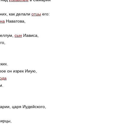
них, как делали
отцы
его:
на
Наватова,
Селлум,
сын
Иависа,
го,
ких.
рое он изрек Ииую,
ода
м.
арии, царя Иудейского,
Фирцы,