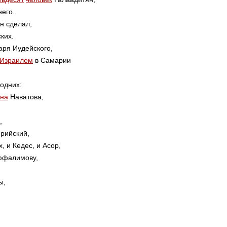
него.
н сделал,
ких.
аря Иудейского,
Израилем
в Самарии
подних:
на
Наватова,
,
рийский,
, и Кедес, и Асор,
фалимову,
ы,