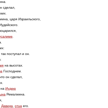
ина.
н сделал,
ких.
ина, царя Израильского,
Иудейского.
воцарился,
усалиме
.
.
их:
 так поступал и он.
:
ия
на высотах.
ме
Господнем.
то он сделал,
х.
 на
Иудею
ына
Ремалиина.
и,
е
Давида
,
отца
его.