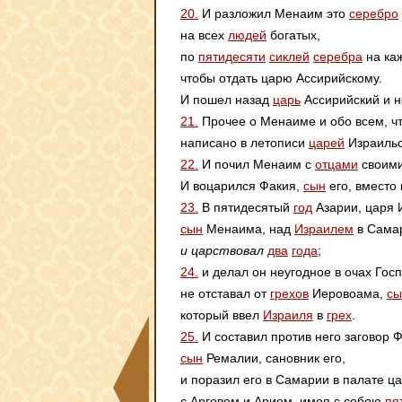
20.
И разложил Менаим это
серебро
на всех
людей
богатых,
по
пятидесяти
сиклей
серебра
на ка
чтобы отдать царю Ассирийскому.
И пошел назад
царь
Ассирийский и н
21.
Прочее о Менаиме и обо всем, чт
написано в летописи
царей
Израильс
22.
И почил Менаим с
отцами
своими
И воцарился Факия,
сын
его, вместо 
23.
В пятидесятый
год
Азарии, царя 
сын
Менаима, над
Израилем
в Сама
и царствовал
два
года
;
24.
и делал он неугодное в очах Гос
не отставал от
грехов
Иеровоама,
сы
который ввел
Израиля
в
грех
.
25.
И составил против него заговор Ф
сын
Ремалии, сановник его,
и поразил его в Самарии в палате ц
с Арговом и Арием, имея с собою
пя