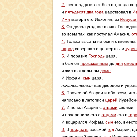
2.
шестнадцати лет был он, когда во
и
пятьдесят
два
года
царствовал в
И
Имя
матери его Иехолия, из
Иеруса
3.
Он делал угодное в очах Господни
во всем так, как поступал Амасия,
от
4.
Только высоты не были отменены:
народ
совершал еще жертвы и
курен
5.
И поразил
Господь
царя,
и был он
прокаженным
до
дня
смерт
и жил в отдельном
доме
.
И Иофам,
сын
царя,
начальствовал
над дворцом и упра
6.
Прочее об Азарии и обо всем, что 
написано в летописи
царей
Иудейски
7.
И почил Азария с
отцами
своими,
и похоронили его с
отцами
его в
гор
И воцарился Иофам,
сын
его, вместо
8.
В
тридцать
восьмой
год
Азарии, ца
воцарился Захария,
сын
Иеровоама,