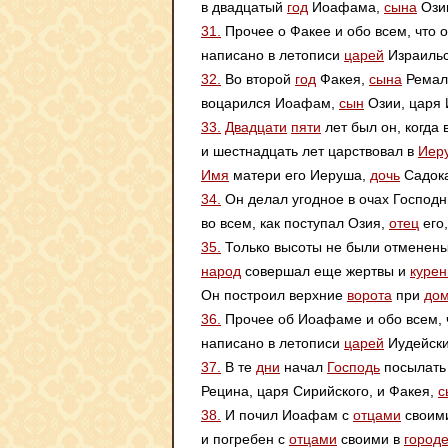
в двадцатый
год
Иоафама,
сына
Ози
31.
Прочее о Факее и обо всем, что о
написано в летописи
царей
Израильс
32.
Во второй
год
Факея,
сына
Ремали
воцарился Иоафам,
сын
Озии, царя 
33.
Двадцати
пяти
лет был он, когда 
и шестнадцать лет царствовал в
Иер
Имя
матери его Иеруша,
дочь
Садока
34.
Он делал угодное в очах Господн
во всем, как поступал Озия,
отец
его,
35.
Только высоты не были отменены
народ
совершал еще жертвы и
курен
Он построил верхние
ворота
при
до
36.
Прочее об Иоафаме и обо всем, ч
написано в летописи
царей
Иудейски
37.
В те
дни
начал
Господь
посылать
Рецина, царя Сирийского, и Факея,
с
38.
И почил Иоафам с
отцами
своим
и погребен с
отцами
своими в
город