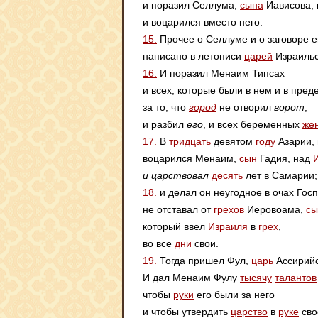
и поразил Селлума,
сына
Иависова, 
и воцарился вместо него.
15.
Прочее о Селлуме и о заговоре ег
написано в летописи
царей
Израильс
16.
И поразил Менаим Типсах
и всех, которые были в нем и в пред
за то, что
город
не отворил
ворот
,
и разбил
его
, и всех беременных
же
17.
В
тридцать
девятом
году
Азарии, 
воцарился Менаим,
сын
Гадия, над
и царствовал
десять
лет в Самарии;
18.
и делал он неугодное в очах Гос
не отставал от
грехов
Иеровоама,
сы
который ввел
Израиля
в
грех
,
во все
дни
свои.
19.
Тогда пришел Фул,
царь
Ассирийс
И дал Менаим Фулу
тысячу
талантов
чтобы
руки
его были за него
и чтобы утвердить
царство
в
руке
сво