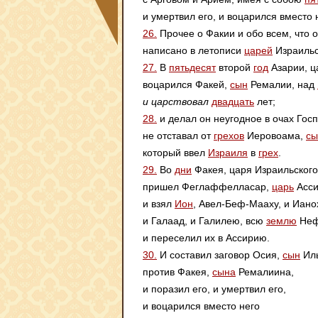
и умертвил его, и воцарился вместо 
26.
Прочее о Факии и обо всем, что о
написано в летописи
царей
Израильс
27.
В
пятьдесят
второй
год
Азарии, ц
воцарился Факей,
сын
Ремалии, над
и царствовал
двадцать
лет;
28.
и делал он неугодное в очах Гос
не отставал от
грехов
Иеровоама,
сы
который ввел
Израиля
в
грех
.
29.
Во
дни
Факея, царя Израильского
пришел Феглаффелласар,
царь
Асси
и взял
Ион
, Авел-Беф-Мааху, и Ианох
и Галаад, и Галилею, всю
землю
Неф
и переселил их в Ассирию.
30.
И составил заговор Осия,
сын
Ил
против Факея,
сына
Ремалиина,
и поразил его, и умертвил его,
и воцарился вместо него