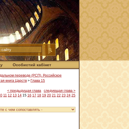
ду
Особистий кабінет
дальном переводе (РСП). Российское
ая книга Царств
>
Глава 15
< предыдущая глава
следующая глава >
10
11
12
13
14
15
16
17
18
19
20
21
22
23
24
25