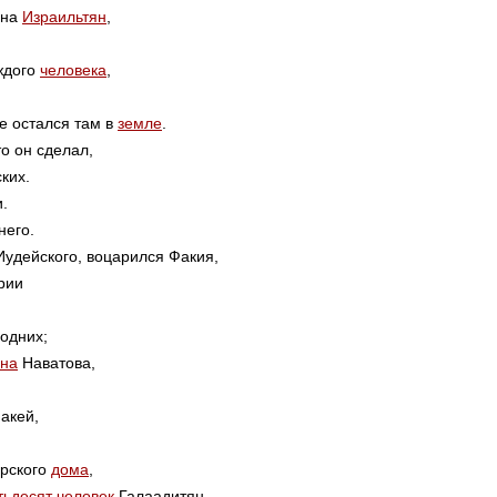
на
Израильтян
,
ждого
человека
,
е остался там в
земле
.
о он сделал,
ких.
.
него.
Иудейского, воцарился Факия,
рии
подних;
на
Наватова,
акей,
арского
дома
,
тьдесят
человек
Галаадитян,