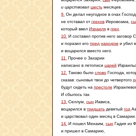
и царствовал
шесть
месяцев.
9.
Он делал неугодное в очах Господ
не отставал от
грехов
Иеровоама,
сы
который ввел
Израиля
в
грех
.
10.
И составил против него заговор 
и поразил его
пред
народом
и убил е
и воцарился вместо него.
11.
Прочее о Захарии
написано в летописи
царей
Израильс
12.
Таково было
слово
Господа, кото
сказав: сыновья твои до четвертого
р
будут сидеть на
престоле
Израилево
И сбылось так.
13.
Селлум,
сын
Иависа,
воцарился в
тридцать
девятый
год
Аз
и царствовал один месяц в Самарии.
14.
И пошел Менаим,
сын
Гадия из 
и пришел в Самарию,