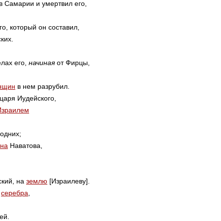
в Самарии и умертвил его,
о, который он составил,
ких.
елах его,
начиная
от Фирцы,
нщин
в нем разрубил.
царя Иудейского,
Израилем
подних;
на
Наватова,
кий, на
землю
[Израилеву].
серебра
,
ей.