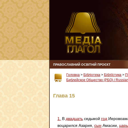
ПРАВОСЛАВНИЙ ОСВІТНІЙ ПРОЄКТ
Головна
>
Бібліотека
>
Бібліїстика
>
П
Библейское Общество (РБО) / Russian 
Глава 15
1.
В
двадцать
седьмой
год
Иеровоама
воцарился Азария,
сын
Амасии,
царь