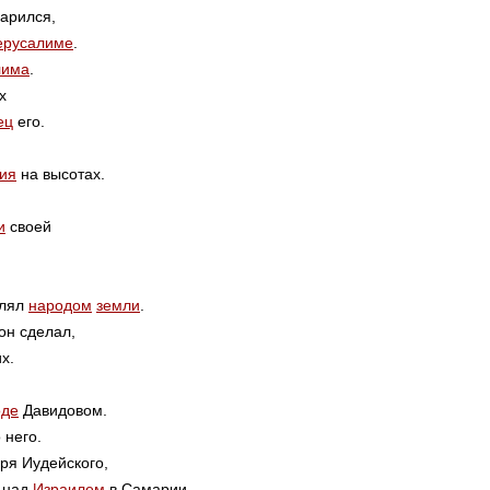
царился,
ерусалиме
.
лима
.
х
ец
его.
ия
на высотах.
и
своей
влял
народом
земли
.
он сделал,
х.
оде
Давидовом.
 него.
ря Иудейского,
 над
Израилем
в Самарии