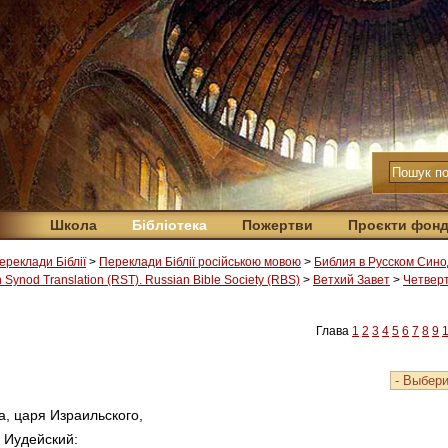
Школа
Бібліотека
Пожертви
Проєкти фон
ереклади Біблії
>
Переклади Біблії російською мовою
>
Библия в Русском Сино
Synod Translation (RST). Russian Bible Society (RBS)
>
Ветхий Завет
>
Четверт
Глава
1
2
3
4
5
6
7
8
9
, царя Израильского,
Иудейский: