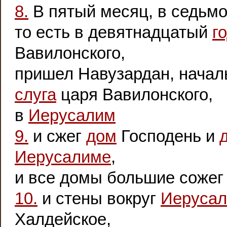
8.
В пятый месяц, в седьм
то есть в девятнадцатый
г
Вавилонского,
пришел Навузардан, начал
слуга
царя Вавилонского,
в
Иерусалим
9.
и сжег
дом
Господень и
Иерусалиме
,
и все домы большие сожег 
10.
и стены вокруг
Иеруса
Халдейское,