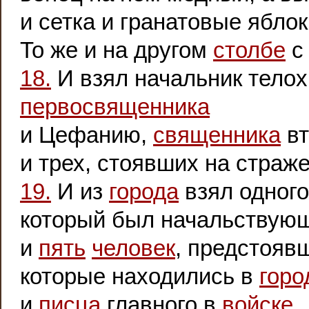
и сетка и гранатовые яблок
То же и на другом
столбе
с 
18.
И взял начальник тело
первосвященника
и Цефанию,
священника
вт
и трех, стоявших на страже
19.
И из
города
взял одног
который был начальствую
и
пять
человек
, предстояв
которые находились в
горо
и
писца
главного в
войске
,