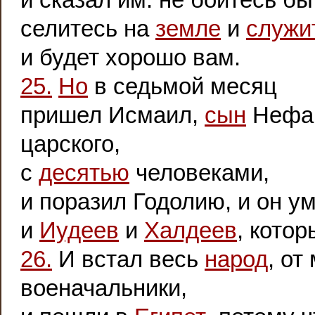
селитесь на
земле
и
служи
и будет хорошо вам.
25.
Но
в седьмой месяц
пришел Исмаил,
сын
Нефа
царского,
с
десятью
человеками,
и поразил Годолию, и он ум
и
Иудеев
и
Халдеев
, кото
26.
И встал весь
народ
, от
военачальники,