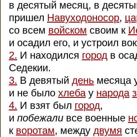
в десятый месяц, в десят
пришел
Навуходоносор
,
ца
со всем
войском
своим к
И
и осадил его, и устроил вок
2.
И находился
город
в оса
Седекии.
3.
В девятый
день
месяца у
и не было
хлеба
у
народа
4.
И взят был
город
,
и
побежали
все военные
н
к
воротам
, между
двумя
ст