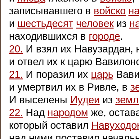
записывавшего в
войско
н
и
шестьдесят
человек
из
н
находившихся в
городе
.
20.
И взял их Навузардан, 
и отвел их к царю Вавилон
21.
И поразил их
царь
Вави
и умертвил их в Ривле, в
з
И выселены
Иудеи
из
земл
22.
Над
народом
же, остав
который оставил
Навуходо
над ними поставил началь