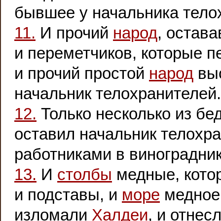
бывшее у начальника тело
11.
И прочий
народ
, остав
и переметчиков, которые 
и прочий простой
народ
выс
начальник телохранителей.
12.
Только несколько из бе
оставил начальник телохр
работниками в виноградни
13.
И
столбы
медные, кото
и подставы, и
море
медное,
изломали
Халдеи
, и отнес