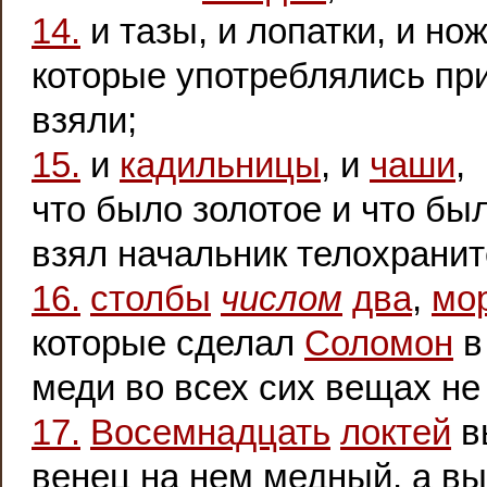
14.
и тазы, и лопатки, и нож
которые употреблялись пр
взяли;
15.
и
кадильницы
, и
чаши
,
что было золотое и что бы
взял начальник телохранит
16.
столбы
числом
два
,
мо
которые сделал
Соломон
меди во всех сих вещах н
17.
Восемнадцать
локтей
в
венец на нем медный, а в