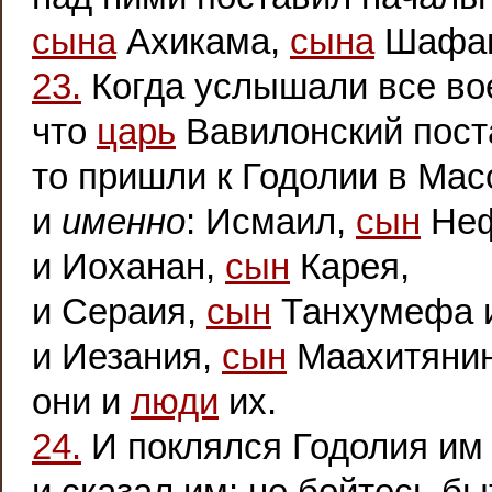
сына
Ахикама,
сына
Шафан
23.
Когда услышали все во
что
царь
Вавилонский пост
то пришли к Годолии в Мас
и
именно
: Исмаил,
сын
Неф
и Иоханан,
сын
Карея,
и Сераия,
сын
Танхумефа 
и Иезания,
сын
Маахитянин
они и
люди
их.
24.
И поклялся Годолия им
и сказал им: не бойтесь 