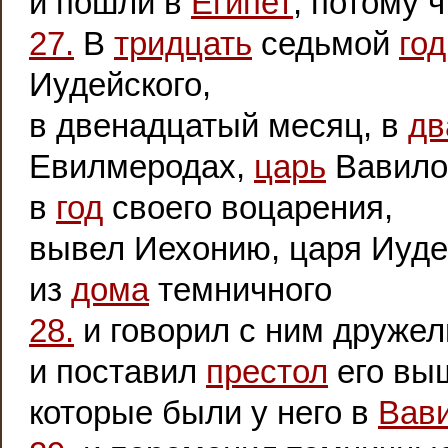
и пошли в
Египет
, потому 
27.
В
тридцать
седьмой
год
Иудейского,
в двенадцатый месяц, в
дв
Евилмеродах,
царь
Вавило
в
год
своего воцарения,
вывел Иехонию, царя Иуде
из
дома
темничного
28.
и говорил с ним друже
и поставил
престол
его вы
которые были у него в
Вав