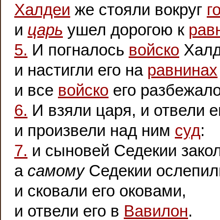
Халдеи
же стояли вокруг
г
и
царь
ушел дорогою к
рав
5.
И погналось
войско
Халд
и настигли его на
равнинах
и все
войско
его разбежалос
6.
И взяли царя, и отвели е
и произвели над ним
суд
:
7.
и сыновей Седекии зако
а
самому
Седекии ослепил
и сковали его оковами,
и отвели его в
Вавилон
.