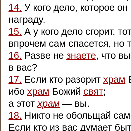
14.
У кого дело, которое он 
награду.
15.
А у кого дело сгорит, то
впрочем сам спасется, но та
16.
Разве не
знаете
, что в
в вас?
17.
Если кто разорит
храм
Б
ибо
храм
Божий
свят
;
а этот
храм
— вы.
18.
Никто не обольщай само
Если кто из вас думает бы