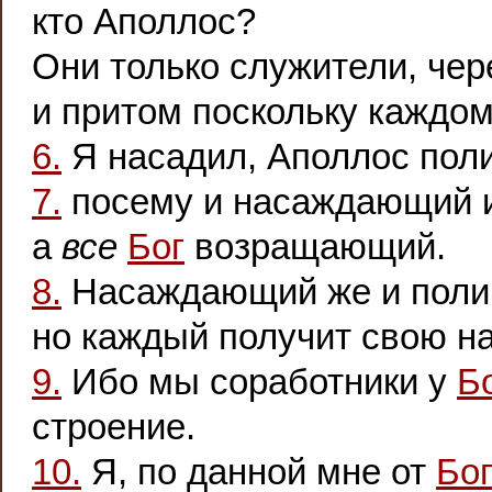
кто Аполлос?
Они только служители, чер
и притом поскольку каждо
6.
Я насадил, Аполлос поли
7.
посему и насаждающий и
а
все
Бог
возращающий.
8.
Насаждающий же и поли
но каждый получит свою н
9.
Ибо мы соработники у
Б
строение.
10.
Я, по данной мне от
Бо