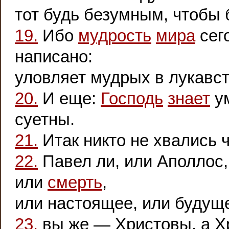
тот будь безумным, чтобы
19.
Ибо
мудрость
мира
сег
написано:
уловляет мудрых в лукавст
20.
И еще:
Господь
знает
ум
суетны.
21.
Итак никто не хвались 
22.
Павел ли, или Аполлос,
или
смерть
,
или настоящее, или будущ
23.
вы же — Христовы, а Х