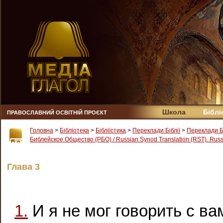
Школа
Біблі
ПРАВОСЛАВНИЙ ОСВІТНІЙ ПРОЄКТ
Головна
>
Бібліотека
>
Бібліїстика
>
Переклади Біблії
>
Переклади Б
Библейское Общество (РБО) / Russian Synod Translation (RST). Russi
Глава 3
1.
И я не мог говорить с ва