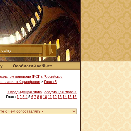
ду
Особистий кабінет
дальном переводе (РСП). Российское
послание к Коринфянам
>
Глава 5
< предыдущая глава
следующая глава >
Глава
1
2
3
4
5
6
7
8
9
10
11
12
13
14
15
16