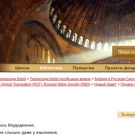
Школа
Бібліотека
Пожертви
Проєкти фон
ереклади Біблії
>
Переклади Біблії російською мовою
>
Библия в Русском Сино
Synod Translation (RST). Russian Bible Society (RBS)
>
Новый Завет
>
Первое 
ось
блудодеяние,
 не слышно даже у язычников,