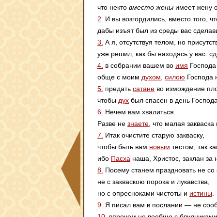
что некто
вместо жены
имеет жену о
2.
И вы возгордились, вместо того, ч
дабы изъят был из среды вас сделав
3.
А я, отсутствуя телом, но присутс
уже решил, как бы находясь у вас: с
4.
в собрании вашем во
имя
Господа 
обще с моим
духом
,
силою
Господа 
5.
предать
сатане
во измождение пло
чтобы
дух
был спасен в день Господа
6.
Нечем вам хвалиться.
Разве не
знаете
, что малая закваска 
7.
Итак очистите старую закваску,
чтобы быть вам
новым
тестом, так ка
ибо
Пасха
наша, Христос, заклан за 
8.
Посему станем праздновать не со 
не с закваскою порока и лукавства,
но с опресноками чистоты и
истины
.
9.
Я писал вам в послании — не соо
10.
впрочем не вообще с блудникам