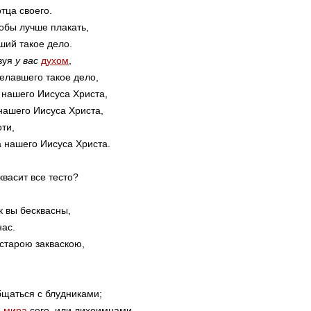
тца своего.
тобы лучше плакать,
ший такое дело.
твуя
у вас
духом
,
делавшего такое дело,
нашего Иисуса Христа,
нашего Иисуса Христа,
ти,
 нашего Иисуса Христа.
квасит все тесто?
к вы бесквасны,
нас.
старою закваскою,
бщаться с блудниками;
и
мира
сего, или лихоимцами,