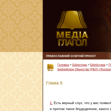
ПРАВОСЛАВНИЙ ОСВІТНІЙ ПРОЄКТ
Головна
>
Бібліотека
>
Бібліїстика
>
П
Библейское Общество (РБО) / Russian 
Глава 5
1.
Есть верный слух, что у вас
появил
и притом такое блудодеяние, какого