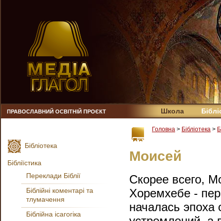
Школа
Біблі
ПРАВОСЛАВНИЙ ОСВІТНІЙ ПРОЄКТ
Головна
>
Бібліотека
>
Б
Бібліотека
Моисей
Бібліїстика
Переклади Біблії
Скорее всего, М
Біблійні коментарі та
Хоремхебе - пер
тлумачення
началась эпоха 
Біблійна ісагогіка
устремлений, а 