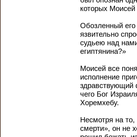
которых Моисей 
Обозленный его 
язвительно спро
судьею над нами
египтянина?»
Моисей все понял
исполнение приг
здравствующий 
чего Бог Израиля
Хоремхебу.
Несмотря на то,
смерти», он не х
решил бежать из