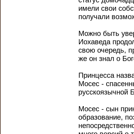
имели свои собс
получали возмож
Можно быть увер
Иохаведа продол
свою очередь, пр
же он знал о Бо
Принцесса назв
Мосес - спасенн
русскоязычной Б
Мосес - сын при
образование, по
непосредственн
много версий о 