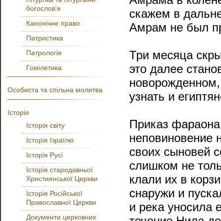
богослов'я
скажем в дальне
Канонічне право
Амрам не был п
Патристика
Три месяца скр
Патрологія
это далее стано
Гомілетика
новорожденном, 
Особиста та спільна молитва
узнать и египтян
Історія
Приказ фараона 
Історія світу
неповиновение 
Історія Ізраїлю
своих сыновей с
Історія Русі
слишком не толь
Історія стародавньої
клали их в корз
Християнської Церкви
снаружи и пуска
Історія Російської
Православної Церкви
и река уносила 
Документи церковних
течение Нила де