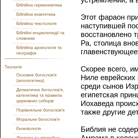
Біблійна герменевтика
Біблійна екзегетика
Этот фараон при
Біблійна текстологія
наступившей по
Біблійні енциклопедії та
восстановлено т
словники
Ра, столица вно
Біблійна археологія та
главенствующее
географія
Теологія
Скорее всего, и
Основне богослов'я
Ниле еврейских 
(апологетика)
среди сынов Изр
Догматичне богослов'я,
египетская прин
катехетика та правила
церковних соборів
Иохаведа происх
Порівняльне богослов'я
также другие де
Моральне богослов'я
Библия не содер
Еклезіологія
Амрама в колене
Літургіка та літургійне