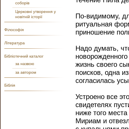
соборів
Церковні утворення у
По-видимому, дл
новітній історії
ритуальная форм
Філософія
приношение пол
Література
Надо думать, чт
новорожденного 
Бібліотечний каталог
жизнь своего сын
за назвою
поисков, одна и
за автором
согласилась усы
Біблія
Устроено все эт
свидетелях пуст
ниже того места
Мириам и отвезл
с купальнями пр