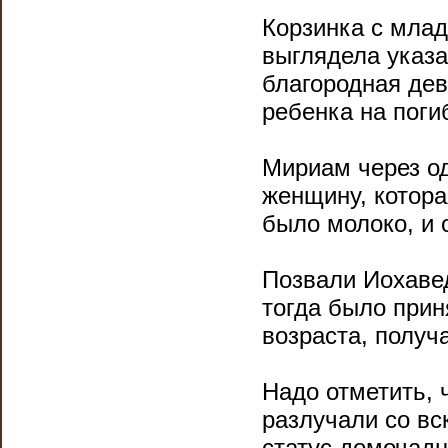
Корзинка с мла
выглядела указа
благородная дев
ребенка на поги
Мириам через од
женщину, котора
было молоко, и 
Позвали Иохавед
тогда было прин
возраста, получа
Надо отметить, 
разлучали со в
статус домочадц