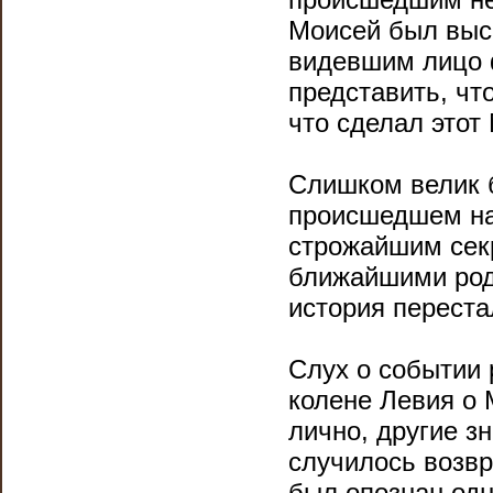
Моисей был выс
видевшим лицо 
представить, чт
что сделал этот
Слишком велик 
происшедшем нав
строжайшим секр
ближайшими родс
история переста
Слух о событии 
колене Левия о 
лично, другие з
случилось возвр
был опознан од