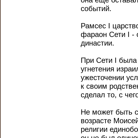
событий.
Рамсес I царство
фараон Сети I -
династии.
При Сети I была
угнетения израи
ужесточении усл
к своим родстве
сделал то, с чег
Не может быть с
возрасте Моисе
религии единобо
он не был одино