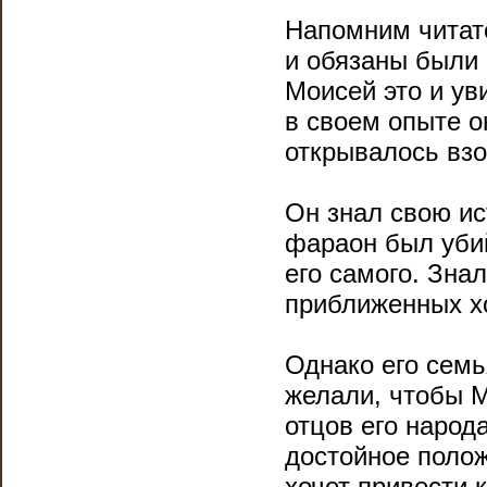
Напомним читате
и обязаны были 
Моисей это и ув
в своем опыте о
открывалось взо
Он знал свою ис
фараон был убий
его самого. Знал
приближенных хо
Однако его семь
желали, чтобы М
отцов его народ
достойное полож
хочет привести 