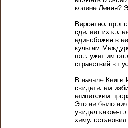
колене Левия? Э
Вероятно, пропо
сделает их коле
единобожия в е
культам Междуре
послужат им опо
странствий в пу
В начале Книги 
свидетелем изби
египетским про
Это не было нич
увидел какое-то
хему, остановил 