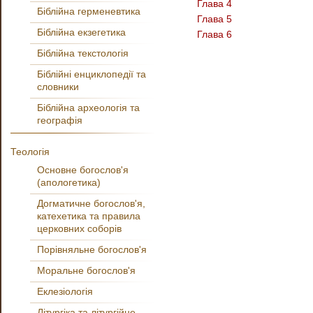
Глава 4
Біблійна герменевтика
Глава 5
Біблійна екзегетика
Глава 6
Біблійна текстологія
Біблійні енциклопедії та
словники
Біблійна археологія та
географія
Теологія
Основне богослов'я
(апологетика)
Догматичне богослов'я,
катехетика та правила
церковних соборів
Порівняльне богослов'я
Моральне богослов'я
Еклезіологія
Літургіка та літургійне