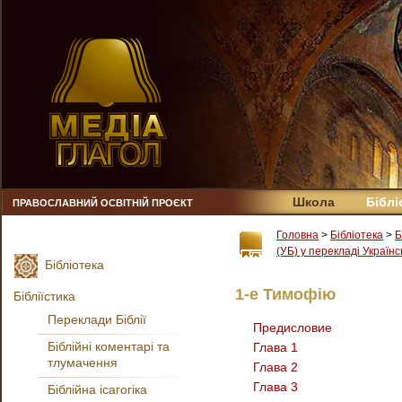
Школа
Біблі
ПРАВОСЛАВНИЙ ОСВІТНІЙ ПРОЄКТ
Головна
>
Бібліотека
>
Б
(УБ) у перекладі Українс
Бібліотека
1-е Тимофiю
Бібліїстика
Переклади Біблії
Предисловие
Біблійні коментарі та
Глава 1
тлумачення
Глава 2
Глава 3
Біблійна ісагогіка