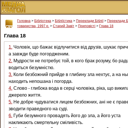
Головна
>
Бібліотека
>
Бібліїстика
>
Переклади Біблії
>
Переклади Б
товариства, 1997 р.
>
Старий Завіт
>
Приповiстi
>
Глава 18
Глава 18
1.
Чоловік, що бажає відлучитися від друзів, шукає прич
а завжди буде погордженим.
2.
Мудрости не потребує той, в кого брак розуму, бо ра
водиться безумністю.
3.
Коли безбожний прийде в глибину зла нехтує, а на нь
находить непошана і погорда.
4.
Слово - глибока вода в серці чоловіка, ріка, що википа
джерело життя.
5.
Не добре чудуватися лицем безбожних, ані не є прав
зводити праведного на суді.
6.
Губи безумного провадять його до зла, а його уста
накликають смертельну сміливість.