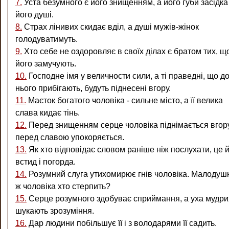
7.
Уста безумного є його знищенням, а його губи засідка
його душі.
8.
Страх лінивих скидає вділ, а душі мужів-жінок
голодуватимуть.
9.
Хто себе не оздоровляє в своїх ділах є братом тих, щ
його замучують.
10.
Господне імя у величности сили, а ті праведні, що д
нього прибігають, будуть піднесені вгору.
11.
Маєток богатого чоловіка - сильне місто, а її велика
слава кидає тінь.
12.
Перед знищенням серце чоловіка піднімається вгору,
перед славою упокоряється.
13.
Як хто відповідає словом раніше ніж послухати, це 
встид і погорда.
14.
Розумний слуга утихомирює гнів чоловіка. Малодуш
ж чоловіка хто стерпить?
15.
Серце розумного здобуває сприймання, а уха мудри
шукають зрозуміння.
16.
Дар людини побільшує її і з володарями її садить.