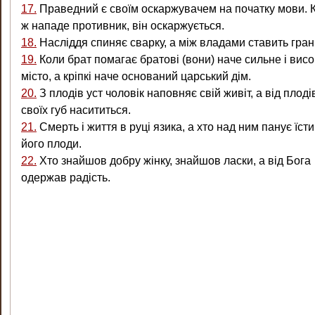
17.
Праведний є своїм оскаржувачем на початку мови. 
ж нападе противник, він оскаржується.
18.
Насліддя спиняє сварку, а між владами ставить гра
19.
Коли брат помагає братові (вони) наче сильне і висо
місто, а кріпкі наче оснований царський дім.
20.
З плодів уст чоловік наповняє свій живіт, а від плоді
своїх губ насититься.
21.
Смерть і життя в руці язика, а хто над ним панує їст
його плоди.
22.
Хто знайшов добру жінку, знайшов ласки, а від Бога
одержав радість.