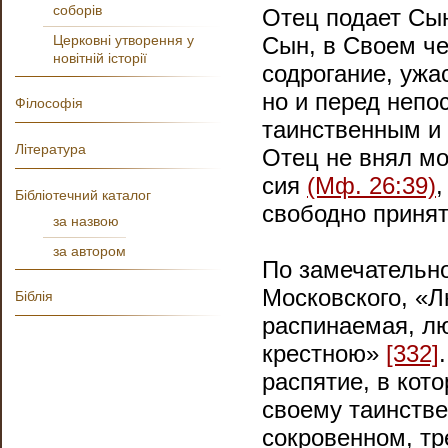
соборів
Отец подает Сын
Церковні утворення у
Сын, в Своем че
новітній історії
содрогание, ужа
но и перед неп
Філософія
таинственным и
Література
Отец не внял м
сия
(Мф. 26:39)
Бібліотечний каталог
свободно принят
за назвою
за автором
По замечательн
Московского, «
Біблія
распинаемая, л
крестною»
[332]
распятие, в кот
своему таинстве
сокровенном, тр