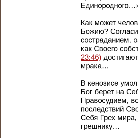
Единородного…
Как может чело
Божию? Согласие
состраданием, о
как Своего собс
23:46)
достигают
мрака…
В кенозисе умол
Бог берет на Се
Правосудием, в
последствий Сво
Себя Грех мира
грешнику…