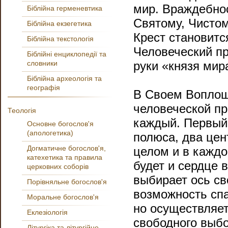
мир. Враждебнос
Біблійна герменевтика
Святому, Чистом
Біблійна екзегетика
Крест становит
Біблійна текстологія
Человеческий пр
Біблійні енциклопедії та
словники
руки «князя мир
Біблійна археологія та
географія
В Своем Воплощ
человеческой пр
Теологія
каждый. Первый
Основне богослов'я
(апологетика)
полюса, два цен
Догматичне богослов'я,
целом и в каждо
катехетика та правила
будет и сердце
церковних соборів
выбирает ось с
Порівняльне богослов'я
возможность спа
Моральне богослов'я
но осуществляет
Еклезіологія
свободного выбо
Літургіка та літургійне