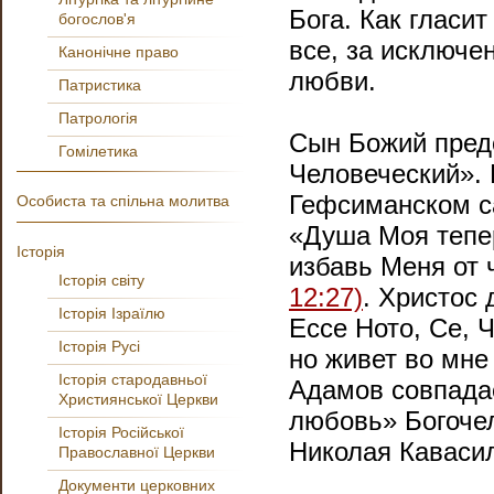
Бога. Как гласи
богослов'я
все, за исключе
Канонічне право
любви.
Патристика
Патрологія
Сын Божий пред
Гомілетика
Человеческий». 
Гефсиманском са
Особиста та спільна молитва
«Душа Моя тепер
Історія
избавь Меня от 
Історія світу
12:27)
. Христос 
Історія Ізраїлю
Ессе Ното, Се, 
Історія Русі
но живет во мн
Історія стародавньої
Адамов совпадае
Християнської Церкви
любовь» Богочел
Історія Російської
Николая Кавасил
Православної Церкви
Документи церковних