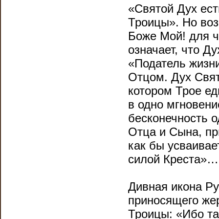
«Святой Дух ес
Троицы». Но воз
Боже Мой! для 
означает, что Д
«Податель жизни
Отцом. Дух Свят
котором Трое ед
в одно мгновен
бесконечность о
Отца и Сына, пр
как бы усваивае
силой Креста»…
Дивная икона Р
приносящего же
Троицы: «Ибо та