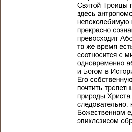
Святой Троицы п
здесь антропом
непоколебимую 
прекрасно созна
превосходит Аб
то же время ест
соотносится с м
одновременно а
и Богом в Истор
Его собственную
почтить трепет
природы Христа
следовательно, 
Божественном ед
эпиклезисом обр