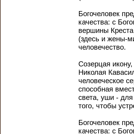
Богочеловек пре
качества: с Бого
вершины Креста,
(здесь и жены-м
человечество.
Созерцая икону
Николая Кавасил
человеческое с
способная вмес
света, уши - для
того, чтобы уст
Богочеловек пре
качества: с Бого