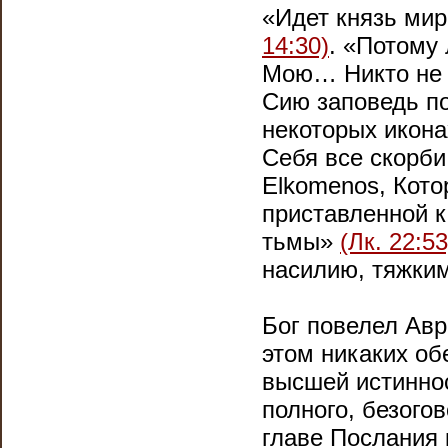
«Идет князь мир
14:30)
. «Потому
Мою… Никто не 
Сию заповедь п
некоторых икона
Себя все скорби
Elkomenos, Кото
приставленной к
тьмы»
(Лк. 22:53
насилию, тяжким
Бог повелел Авр
этом никаких об
высшей истинно
полного, безого
главе Послания 