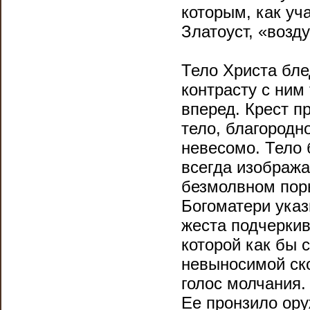
которым, как уч
Златоуст, «возд
Тело Христа бле
контрасту с ним
вперед. Крест п
тело, благородн
невесомо. Тело 
всегда изобража
безмолвном пор
Богоматери указ
жеста подчеркив
которой как бы 
невыносимой ско
голос молчания.
Ее пронзило ор