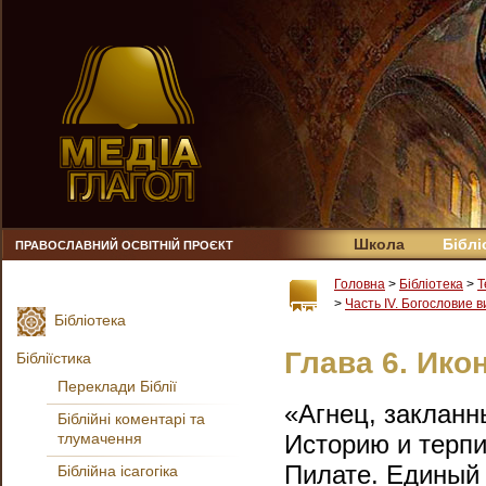
Школа
Біблі
ПРАВОСЛАВНИЙ ОСВІТНІЙ ПРОЄКТ
Головна
>
Бібліотека
>
Т
>
Часть IV. Богословие 
Бібліотека
Глава 6. Ико
Бібліїстика
Переклади Біблії
«Агнец, закланн
Біблійні коментарі та
тлумачення
Историю и терпи
Пилате. Единый
Біблійна ісагогіка