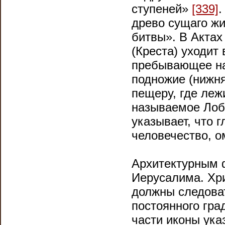
ступеней»
[339]
.
древо сущаго ж
битвы». В Актах
(Креста) уходит
пребывающее на 
подножие (нижня
пещеру, где леж
называемое Ло
указывает, что г
человечество, о
Архитектурным 
Иерусалима. Хри
должны следоват
постоянного гр
части иконы ука