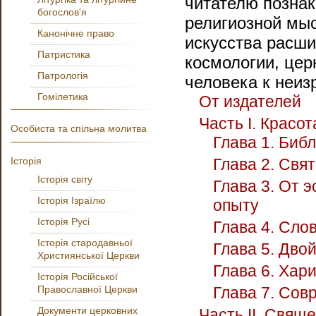
читателю позна
богослов'я
религиозной мыс
Канонічне право
искусства расши
Патристика
космологии, цер
Патрологія
человека к неиз
Гомілетика
От издателей
Часть I. Красот
Особиста та спільна молитва
Глава 1. Биб
Історія
Глава 2. Свя
Історія світу
Глава 3. От 
Історія Ізраїлю
опыту
Історія Русі
Глава 4. Сло
Історія стародавньої
Глава 5. Дво
Християнської Церкви
Глава 6. Хар
Історія Російської
Православної Церкви
Глава 7. Сов
Документи церковних
Часть II. Свящ