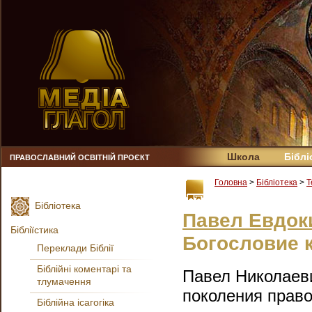
Школа
Біблі
ПРАВОСЛАВНИЙ ОСВІТНІЙ ПРОЄКТ
Головна
>
Бібліотека
>
Т
Бібліотека
Павел Евдок
Бібліїстика
Богословие 
Переклади Біблії
Біблійні коментарі та
Павел Николаеви
тлумачення
поколения право
Біблійна ісагогіка