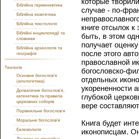
которые творили
Біблійна герменевтика
случае - по-фра
Біблійна екзегетика
неправославного
Біблійна текстологія
книге отсылок к
Біблійні енциклопедії та
быть, в этом одн
словники
получает оценку
Біблійна археологія та
после этого авт
географія
православной ик
Теологія
богословско-фи
Основне богослов'я
отдельных иконо
(апологетика)
укорененности а
Догматичне богослов'я,
глубокой церков
катехетика та правила
церковних соборів
вере составляют
Порівняльне богослов'я
Моральне богослов'я
Книга будет инт
Еклезіологія
иконописцам. О
Літургіка та літургійне