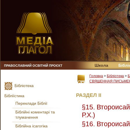
Школа
Біблі
ПРАВОСЛАВНИЙ ОСВІТНІЙ ПРОЄКТ
Головна
>
Бібліотека
>
Б
СВЯЩЕННАЯ ПИСЬМЕН
Бібліотека
РАЗДЕЛ II
Бібліїстика
Переклади Біблії
§15. Второисай
Біблійні коментарі та
Р.Х.)
тлумачення
§16. Второисай
Біблійна ісагогіка