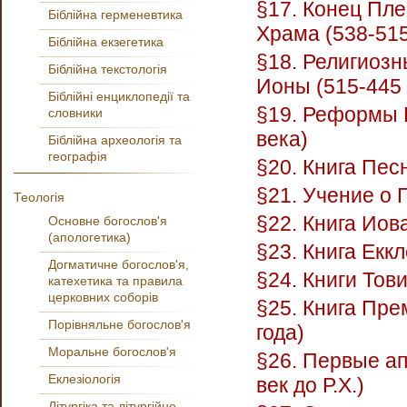
§17. Конец Пле
Біблійна герменевтика
Храма (538-515
Біблійна екзегетика
§18. Религиозн
Біблійна текстологія
Ионы (515-445 
Біблійні енциклопедії та
§19. Реформы 
словники
века)
Біблійна археологія та
географія
§20. Книга Пес
§21. Учение о 
Теологія
§22. Книга Иов
Основне богослов'я
(апологетика)
§23. Книга Екк
Догматичне богослов'я,
§24. Книги Тов
катехетика та правила
церковних соборів
§25. Книга Пре
Порівняльне богослов'я
года)
Моральне богослов'я
§26. Первые ап
Еклезіологія
век до Р.Х.)
Літургіка та літургійне