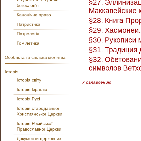
§27. Эллинизац
богослов'я
Маккавейские к
Канонічне право
§28. Книга Прор
Патристика
§29. Хасмонеи.
Патрологія
§30. Рукописи 
Гомілетика
§31. Традиция
Особиста та спільна молитва
§32. Обетовани
символов Ветхо
Історія
Історія світу
к оглавлению
Історія Ізраїлю
Історія Русі
Історія стародавньої
Християнської Церкви
Історія Російської
Православної Церкви
Документи церковних