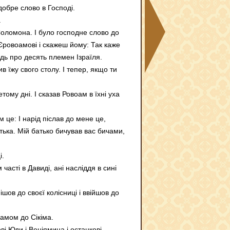
добре слово в Господі.
.
 Соломона. І було господне слово до
и Єровоамові і скажеш йому: Так каже
одь про десять племен Ізраїля.
 їжу свого столу. І тепер, якщо ти
ому дні. І сказав Ровоам в їхні уха
м це: І нарід післав до мене це,
тька. Мій батько бичував вас бичами,
і.
часті в Давиді, ані насліддя в сині
ішов до своєї колісниці і ввійшов до
оамом до Сікіма.
і Юди і Веніямина і останкові