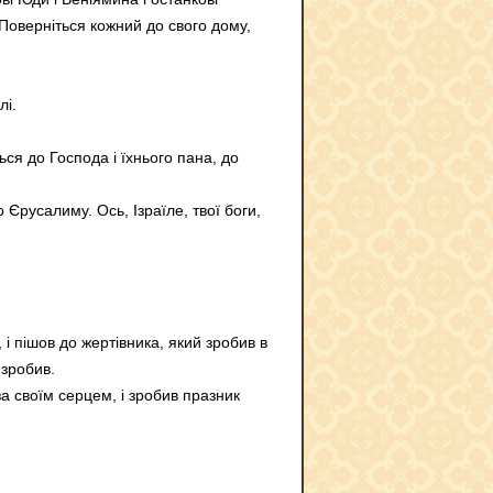
 Поверніться кожний до свого дому,
лі.
ся до Господа і їхнього пана, до
о Єрусалиму. Ось, Ізраїле, твої боги,
і пішов до жертівника, який зробив в
 зробив.
за своїм серцем, і зробив празник