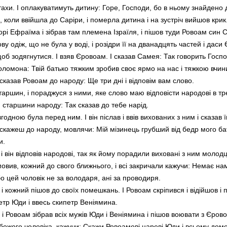
птахи. І оплакуватимуть дитину: Горе, Господи, бо в ньому знайдено 
я, коли ввійшла до Саріри, і померла дитина і на зустріч вийшов крик
орі Ефраїма і зібрав там племена Ізраїля, і пішов туди Ровоам син
ву одіж, що не була у воді, і розідри її на дванадцять частей і дас
щоб зодягнутися. І взяв Єровоам. І сказав Самея: Так говорить Госп
ломона: Твій батько тяжким зробив своє ярмо на нас і тяжкою вчинив
сказав Ровоам до народу: Ще три дні і відповім вам слово.
аршин, і пораджуся з ними, яке слово маю відповісти народові в трет
ли старшини народу: Так сказав до тебе нарід.
годною була перед ним. І він післав і ввів вихованих з ним і сказав ї
к скажеш до народу, мовлячи: Мій мізинець грубший від бедр мого ба
и.
 він відповів народові, так як йому порадили виховані з ним молодц
овив, кожний до свого ближнього, і всі закричали кажучи: Немає нам 
бо цей чоловік не за володаря, ані за проводиря.
 і кожний пішов до своїх помешкань. І Ровоам скріпився і відійшов і п
етр Юди і ввесь скипетр Веніямина.
, і Ровоам зібрав всіх мужів Юди і Веніямина і пішов воювати з Єров
ожого чоловіка, кажучи: Скажи Ровоамові цареві Юди і всьому домов