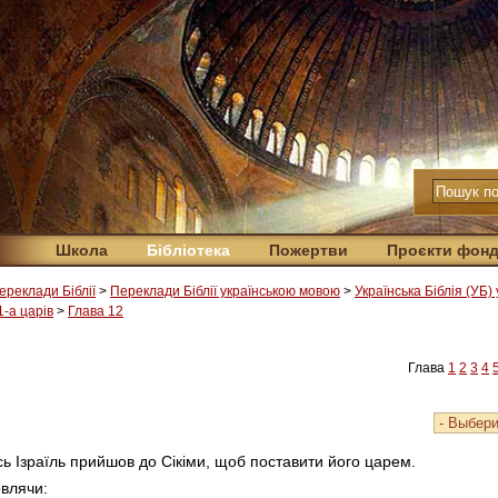
Школа
Бібліотека
Пожертви
Проєкти фон
ереклади Біблії
>
Переклади Біблії українською мовою
>
Українська Біблія (УБ)
1-а царiв
>
Глава 12
Глава
1
2
3
4
сь Ізраїль прийшов до Сікіми, щоб поставити його царем.
овлячи: