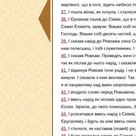
мертвого, що в полі, зїдять небесні 
37.
І пішла жінка, як почула, і сталос
38.
І Єровоам пішов до Сікіми, що в г
Самеї Еламіта, кажучи: Візьми собі но
Господь: Візьми собі десять частей, 
39.
І сказав нарід до Ровоама сина Со
нам полегшиш, і тобі служитимемо. І 
40.
І сказав Ровоам: Приведіть мені ст
так як післав до нього нарід, і сказа
41.
І відкинув Ровоам їхню раду, і не в
кажучи. І сказали з ним виховані: Та
я ж пануватиму над вами скорпіонам
42.
І вгодило слово перед Ровоамом, і
43.
І ввесь нарід як чоловік один пром
Єссея. Ізраїле, до твоїх помешкань, 
44.
І розсипався ввесь нарід з Сікімів,
Єрусалиму, і йдуть за ним ввесь скип
45.
І сталося, як наставав (новий) рік
46.
І було господне слово до Самея, б