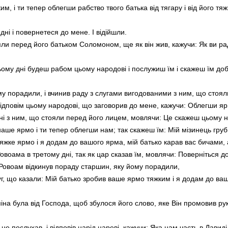
, і ти тепер облегши рабство твого батька від тягару і від його тяжк
и дні і повернетеся до мене. І відійшли.
яли перед його батьком Соломоном, ще як він жив, кажучи: Як ви рад
ому дні будеш рабом цьому народові і послужиш їм і скажеш їм добр
ому порадили, і вчинив раду з слугами вигодованими з ним, що стоя
 відповім цьому народові, що заговорив до мене, кажучи: Облегши ярм
ані з ним, що стояли перед його лицем, мовлячи: Це скажеш цьому н
наше ярмо і ти тепер облегши нам; так скажеш їм: Мій мізинець груб
тяжке ярмо і я додам до вашого ярма, мій батько карав вас бичами,
овоама в третому дні, так як цар сказав їм, мовлячи: Поверніться д
і Ровоам відкинув пораду старшин, яку йому порадили,
г, що казали: Мій батько зробив ваше ярмо тяжким і я додам до ваш
міна була від Господа, щоб збулося його слово, яке Він промовив р
 не послухав, і відповів нарід цареві, кажучи: Яка нам часть в Давиді