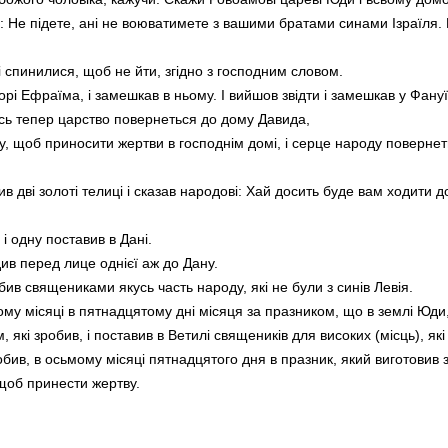
ь: Не підете, ані не воюватимете з вашими братами синами Ізраїля.
 спинилися, щоб не йти, згідно з господним словом.
орі Ефраїма, і замешкав в ньому. І вийшов звідти і замешкав у Фануї
Ось тепер царство повернеться до дому Давида,
, щоб приносити жертви в господнім домі, і серце народу повернеть
ив дві золоті телиці і сказав народові: Хай досить буде вам ходити д
 і одну поставив в Дані.
див перед лице однієї аж до Дану.
бив священиками якусь часть народу, які не були з синів Левія.
у місяці в пятнадцятому дні місяця за празником, що в землі Юди, 
які зробив, і поставив в Ветилі священиків для високих (місць), які
робив, в осьмому місяці пятнадцятого дня в празник, який виготовив 
 щоб принести жертву.