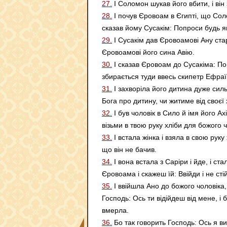
27.
І Соломон шукав його вбити, і він
28.
І почув Єровоам в Єгипті, що Солом
сказав йому Сусакім: Попроси будь як
29.
І Сусакім дав Єровоамові Ану ста
Єровоамові його сина Авію.
30.
І сказав Єровоам до Сусакіма: Поп
збирається туди ввесь скипетр Ефраї
31.
І захворіла його дитина дуже силь
Бога про дитину, чи житиме від своєї
32.
І був чоловік в Сило й імя його Ах
візьми в твою руку хліби для божого ч
33.
І встала жінка і взяла в свою руку 
що він не бачив.
34.
І вона встала з Саріри і йде, і ста
Єровоама і скажеш їй: Ввійди і не ст
35.
І ввійшла Ано до божого чоловіка, 
Господь: Ось ти відійдеш від мене, і 
вмерла.
36.
Бо так говорить Господь: Ось я виг