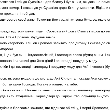
 злякався і втік до Сусакіма царя Єгипту і був з ним, аж доки не по
он помер, і сказав до ух Сусакіма царя Єгипту, мовлячи: Відішли мен
е прохання і тобі дам.
ршу сестру своєї жінки Текеміни йому за жінку, вона була великою 
равді відпусти мене і піду. І Єровоам вийшов з Єгипту і пішов до зе
ма. І там Єровоам збудував замок.
ною хворобою. І пішов Єровоам запитати про дитину. І сказав до сво
 хвороби.
ія, і цей був син шістдесятилітний, і господне слово (було) з ним. І 
оловіка і паланиці для його дітей і виноград і посудину меду.
хліби і дві паланиці і виноград і посудину меду для Ахії. І чоловік (бу
лося, як вона входила до міста до Ахії Силоніта, і сказав Ахія свому с
ій, бо так каже Господь: Погане я нашлю на тебе.
і Ахія сказав її: Навіщо ти мені принесла хліби і паланиці і виногра
буде як ти входитимеш через двері до Саріри і твої служниці вийдуть т
ублю в Єровоама кожного, що відливає об стіну, і мерці Єровоама, що 