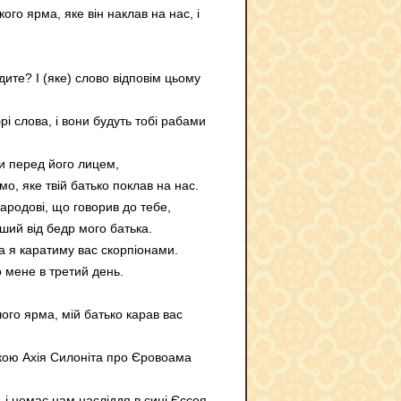
ого ярма, яке він наклав на нас, і
ите? І (яке) слово відповім цьому
і слова, і вони будуть тобі рабами
ли перед його лицем,
о, яке твій батько поклав на нас.
ародові, що говорив до тебе,
ший від бедр мого батька.
 а я каратиму вас скорпіонами.
о мене в третий день.
ого ярма, мій батько карав вас
укою Ахія Силоніта про Єровоама
, і немає нам насліддя в сині Єссея.