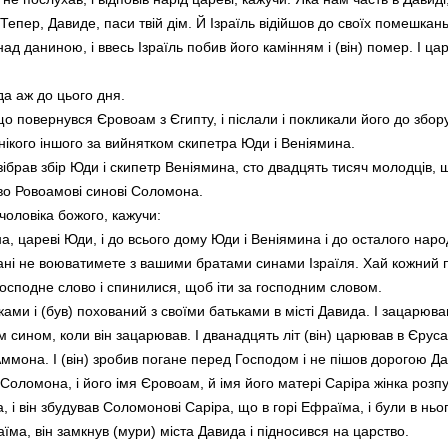
 Тепер, Давиде, паси твій дім. Й Ізраїль відійшов до своїх помешкань
над даниною, і ввесь Ізраїль побив його камінням і (він) помер. І ц
да аж до цього дня.
 що повернувся Єровоам з Єгипту, і післали і покликали його до збор
нікого іншого за вийнятком скипетра Юди і Веніямина.
ібрав збір Юди і скипетр Веніямина, сто двадцять тисяч молодців, 
во Ровоамові синові Соломона.
чоловіка божого, кажучи:
, цареві Юди, і до всього дому Юди і Веніямина і до осталого наро
 ані не воюватимете з вашими братами синами Ізраїля. Хай кожний п
господне слово і спинилися, щоб іти за господним словом.
ами і (був) похований з своїми батьками в місті Давида. І зацарюва
 сином, коли він зацарював. І дванадцять літ (він) царював в Єрус
ммона. І (він) зробив погане перед Господом і не пішов дорогою Да
 Соломона, і його імя Єровоам, й імя його матері Саріра жінка розп
 він збудував Соломонові Саріра, що в горі Ефраїма, і були в ньог
ма, він замкнув (мури) міста Давида і підносився на царство.