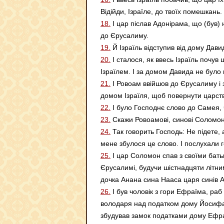
Відійди, Ізраїле, до твоїх помешкань.
18.
І цар післав Адонірама, що (був) 
до Єрусалиму.
19.
Й Ізраїль відступив від дому Дави
20.
І сталося, як ввесь Ізраїль почув
Ізраїлем. І за домом Давида не було 
21.
І Ровоам ввійшов до Єрусалиму і з
домом Ізраїля, щоб повернути царст
22.
І було Господнє слово до Самея, 
23.
Скажи Ровоамові, синові Соломона
24.
Так говорить Господь: Не підете,
мене збулося це слово. І послухали 
25.
І цар Соломон спав з своїми батьк
Єрусалимі, будучи шістнадцяти літним
дочка Анана сина Нааса царя синів А
26.
І був чоловік з гори Ефраїма, раб
володаря над податком дому Йосифа, і
збудував замок податками дому Ефраї