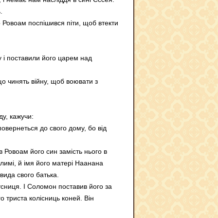
.
ар Ровоам поспішився піти, щоб втекти
у і поставили його царем над
що чинять війну, щоб воювати з
ду, кажучи:
овернеться до свого дому, бо від
в Ровоам його син замість нього в
алимі, й імя його матері Наанана
вида свого батька.
усниця. І Соломон поставив його за
о триста колісниць коней. Він