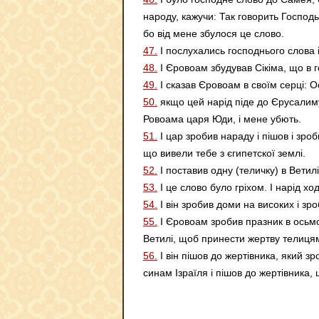
народу, кажучи: Так говорить Господ
бо від мене збулося це слово.
47.
І послухались господнього слова і
48.
І Єровоам збудував Сікіма, що в г
49.
І сказав Єровоам в своїм серці: 
50.
якщо цей нарід піде до Єрусалиму
Ровоама царя Юди, і мене убють.
51.
І цар зробив нараду і пішов і зроб
що вивели тебе з єгипетскої землі.
52.
І поставив одну (теличку) в Ветилі
53.
І це слово було гріхом. І нарід хо
54.
І він зробив доми на високих і зро
55.
І Єровоам зробив празник в осьмом
Ветилі, щоб принести жертву телицям, 
56.
І він пішов до жертівника, який з
синам Ізраїля і пішов до жертівника,