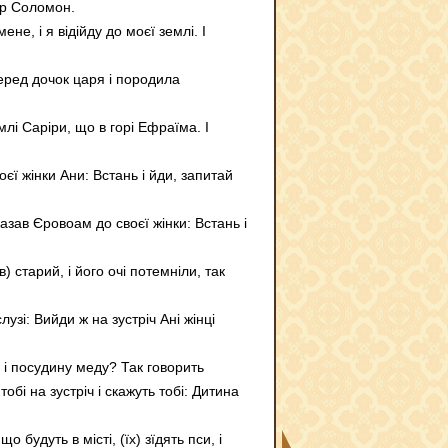
мер Соломон.
е, і я відійду до моєї землі. І
серед дочок царя і породила
млі Саріри, що в горі Ефраїма. І
єї жінки Ани: Встань і йди, запитай
сказав Єровоам до своєї жінки: Встань і
в) старий, і його очі потемніли, так
лузі: Вийди ж на зустріч Ані жінці
д і посудину меду? Так говорить
обі на зустріч і скажуть тобі: Дитина
будуть в місті, (їх) зїдять пси, і