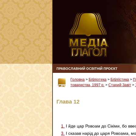
ПРАВОСЛАВНИЙ ОСВІТНІЙ ПРОЄКТ
Головна
>
Бібліотека
>
Бібліїстика
>
П
товариства, 1997 р.
>
Старий Завіт
>
Глава 12
1.
І йде цар Ровоам до Сікіми, бо вве
3.
І сказав нарід до царя Ровоама, м