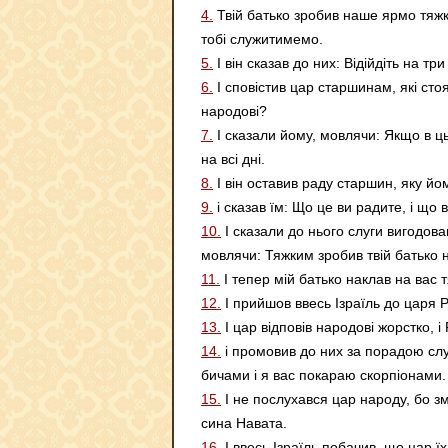
4.
Твій батько зробив наше ярмо тяжким
тобі служитимемо.
5.
І він сказав до них: Відійдіть на тр
6.
І сповістив цар старшинам, які сто
народові?
7.
І сказали йому, мовлячи: Якщо в ць
на всі дні.
8.
І він оставив раду старшин, яку й
9.
і сказав їм: Що це ви радите, і що
10.
І сказали до нього слуги вигодов
мовлячи: Тяжким зробив твій батько 
11.
І тепер мій батько наклав на вас 
12.
І прийшов ввесь Ізраїль до царя Р
13.
І цар відповів народові жорстко, 
14.
і промовив до них за порадою слу
бичами і я вас покараю скорпіонами.
15.
І не послухався цар народу, бо з
сина Навата.
16.
І ввесь Ізраїль побачив, що цар їх