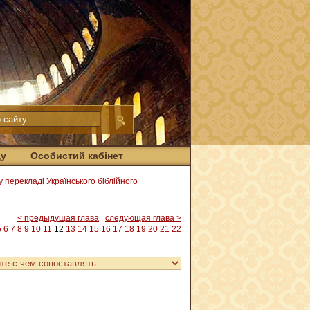
ду
Особистий кабінет
 у перекладі Українського біблійного
< предыдущая глава
следующая глава >
5
6
7
8
9
10
11
12
13
14
15
16
17
18
19
20
21
22