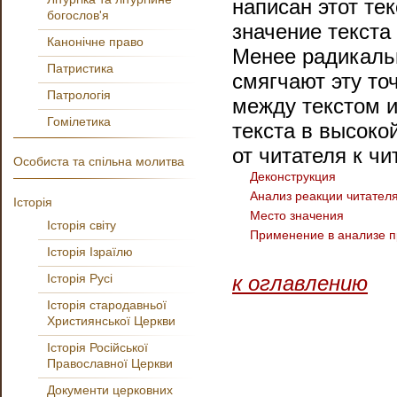
написан этот те
богослов'я
значение текст
Канонічне право
Менее радикаль
Патристика
смягчают эту то
Патрологія
между текстом и
Гомілетика
текста в высок
от читателя к чи
Особиста та спільна молитва
Деконструкция
Анализ реакции читател
Історія
Место значения
Історія світу
Применение в анализе п
Історія Ізраїлю
Історія Русі
к оглавлению
Історія стародавньої
Християнської Церкви
Історія Російської
Православної Церкви
Документи церковних