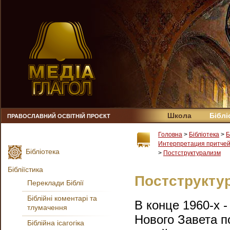
Школа
Біблі
ПРАВОСЛАВНИЙ ОСВІТНІЙ ПРОЄКТ
Головна
>
Бібліотека
>
Б
Интерпретация притчей
Бібліотека
>
Постструктурализм
Бібліїстика
Постструкту
Переклади Біблії
Біблійні коментарі та
В конце 1960-х 
тлумачення
Нового Завета п
Біблійна ісагогіка