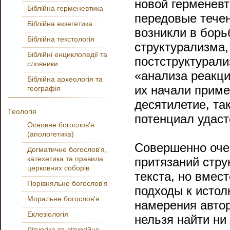
новой герменевт
Біблійна герменевтика
передовые тече
Біблійна екзегетика
возникли в бор
Біблійна текстологія
структурализма,
Біблійні енциклопедії та
постструктурали
словники
«анализа реакци
Біблійна археологія та
их начали приме
географія
десятилетие, так
Теологія
потенциал удаст
Основне богослов'я
(апологетика)
Совершенно очев
Догматичне богослов'я,
катехетика та правила
притязаний стру
церковних соборів
текста, но вмес
Порівняльне богослов'я
подходы к истол
Моральне богослов'я
намерения авто
Еклезіологія
нельзя найти ни
Літургіка та літургійне