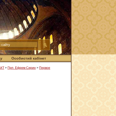
ду
Особистий кабінет
БКТ
>
Прп. Ефрем Сирин
>
Первое