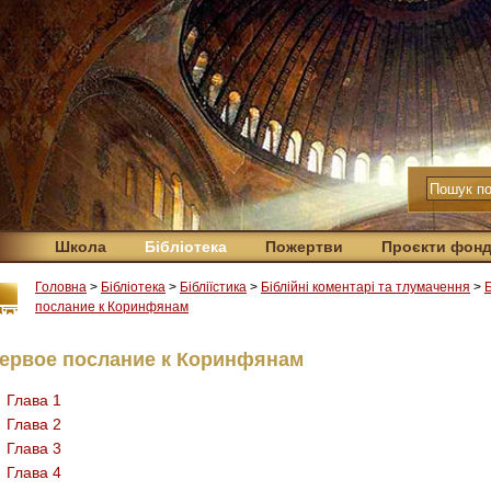
Школа
Бібліотека
Пожертви
Проєкти фон
Головна
>
Бібліотека
>
Бібліїстика
>
Біблійні коментарі та тлумачення
>
послание к Коринфянам
ервое послание к Коринфянам
Глава 1
Глава 2
Глава 3
Глава 4