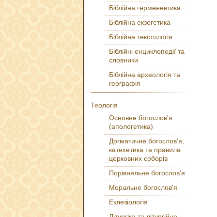
Біблійна герменевтика
Біблійна екзегетика
Біблійна текстологія
Біблійні енциклопедії та
словники
Біблійна археологія та
географія
Теологія
Основне богослов'я
(апологетика)
Догматичне богослов'я,
катехетика та правила
церковних соборів
Порівняльне богослов'я
Моральне богослов'я
Еклезіологія
Літургіка та літургійне