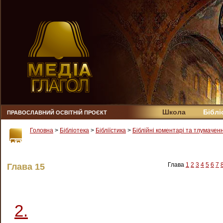
Школа
Біблі
ПРАВОСЛАВНИЙ ОСВІТНІЙ ПРОЄКТ
Головна
>
Бібліотека
>
Бібліїстика
>
Біблійні коментарі та тлумачен
Глава
1
2
3
4
5
6
7
Глава 15
2.