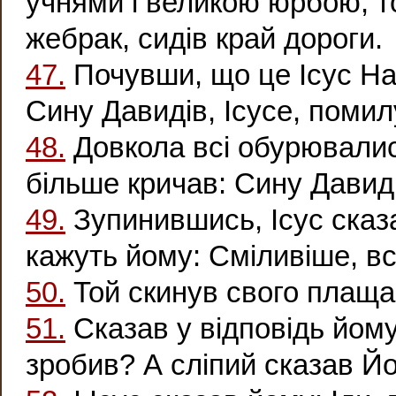
учнями і великою юрбою, то
жебрак, сидів край дороги.
47.
Почувши, що це Ісус Наз
Сину Давидів, Ісусе, помил
48.
Довкола всі обурювалися
більше кричав: Сину Давид
49.
Зупинившись, Ісус сказа
кажуть йому: Сміливіше, вс
50.
Той скинув свого плаща,
51.
Сказав у відповідь йому
зробив? А сліпий сказав Йо