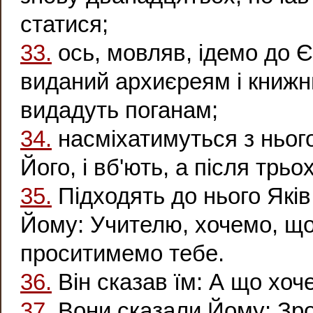
статися;
33.
ось, мовляв, ідемо до 
виданий архиєреям і книжн
видадуть поганам;
34.
насміхатимуться з нього
Його, і вб'ють, а після трьо
35.
Підходять до нього Яків 
Йому: Учителю, хочемо, що
проситимемо тебе.
36.
Він сказав їм: А що хоч
37.
Вони сказали Йому: Зро