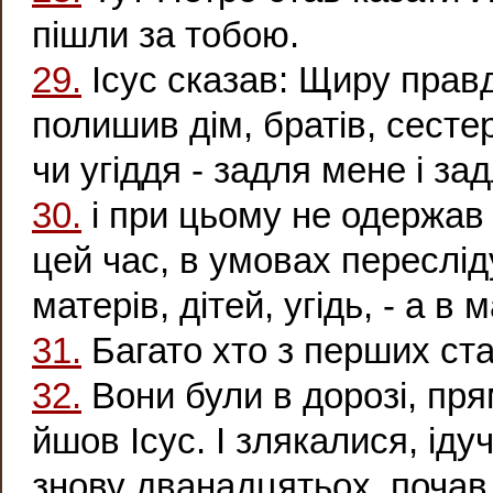
пішли за тобою.
29.
Ісус сказав: Щиру правд
полишив дім, братів, сестер,
чи угіддя - задля мене і зад
30.
і при цьому не одержав 
цей час, в умовах пересліду
матерів, дітей, угідь, - а в
31.
Багато хто з перших ста
32.
Вони були в дорозі, пр
йшов Ісус. І злякалися, ід
знову дванадцятьох, почав 