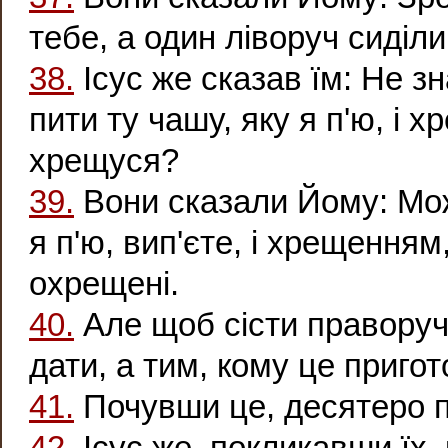
тебе, а один ліворуч сиділи
38.
Ісус же сказав їм: Не з
пити ту чашу, яку я п'ю, і 
хрещуся?
39.
Вони сказали Йому: Може
я п'ю, вип'єте, і хрещення
охрещені.
40.
Але щоб сісти праворуч 
дати, а тим, кому це приго
41.
Почувши це, десятеро по
42.
Ісус же, покликавши їх, 