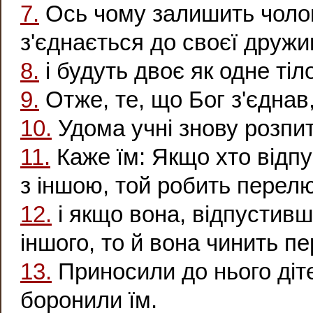
7.
Ось чому залишить чолові
з'єднається до своєї дружи
8.
і будуть двоє як одне тіло
9.
Отже, те, що Бог з'єднав
10.
Удома учні знову розпит
11.
Каже їм: Якщо хто відп
з іншою, той робить перелю
12.
і якщо вона, відпустивш
іншого, то й вона чинить п
13.
Приносили до нього діте
боронили їм.