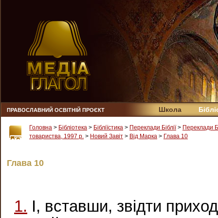
Школа
Біблі
ПРАВОСЛАВНИЙ ОСВІТНІЙ ПРОЄКТ
Головна
>
Бібліотека
>
Бібліїстика
>
Переклади Біблії
>
Переклади Б
товариства, 1997 р.
>
Новий Завіт
>
Вiд Марка
>
Глава 10
Глава 10
1.
І, вставши, звідти приход