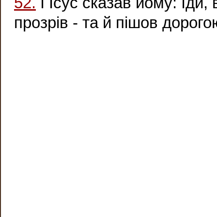
52.
І Ісус сказав йому: Іди,
прозрів - та й пішов дорого