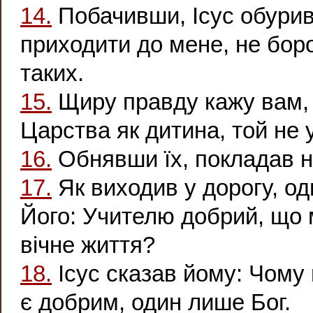
14.
Побачивши, Ісус обуривс
приходити до мене, не боро
таких.
15.
Щиру правду кажу вам, 
Царства як дитина, той не у
16.
Обнявши їх, покладав н
17.
Як виходив у дорогу, оди
Його: Учителю добрий, що
вічне життя?
18.
Ісус сказав йому: Чому
є добрим, один лише Бог.