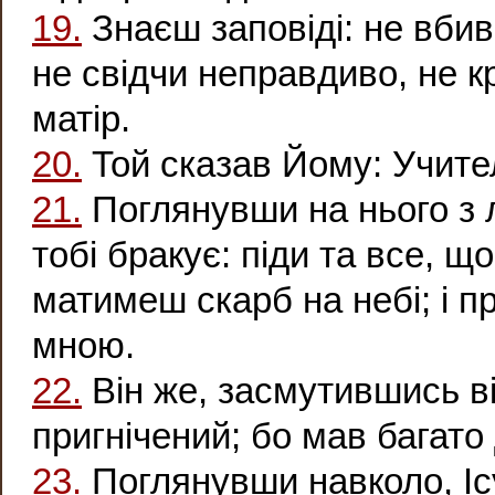
19.
Знаєш заповіді: не вбив
не свідчи неправдиво, не к
матір.
20.
Той сказав Йому: Учител
21.
Поглянувши на нього з 
тобі бракує: піди та все, щ
матимеш скарб на небі; і пр
мною.
22.
Він же, засмутившись ві
пригнічений; бо мав багато
23.
Поглянувши навколо, Іс