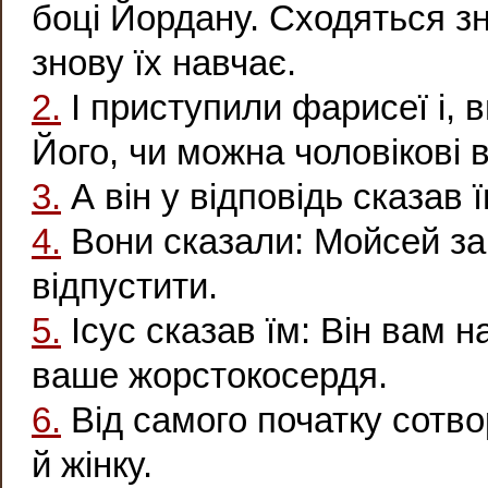
боці Йордану. Сходяться зн
знову їх навчає.
2.
І приступили фарисеї і, 
Його, чи можна чоловікові в
3.
А він у відповідь сказав
4.
Вони сказали: Мойсей зап
відпустити.
5.
Ісус сказав їм: Він вам н
ваше жорстокосердя.
6.
Від самого початку сотвор
й жінку.