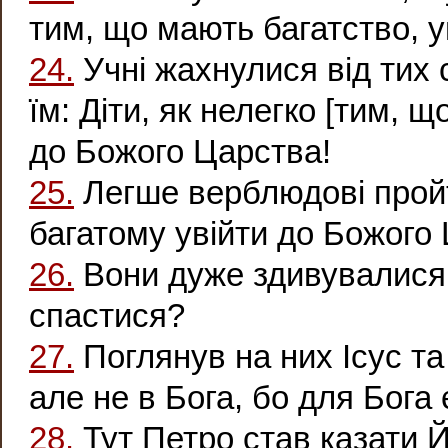
тим, що мають багатство, у
24.
Учні жахнулися від тих с
їм: Діти, як нелегко [тим, 
до Божого Царства!
25.
Легше верблюдові пройти
багатому увійти до Божого
26.
Вони дуже здивувалися,
спастися?
27.
Поглянув на них Ісус та
але не в Бога, бо для Бога
28.
Тут Петро став казати 