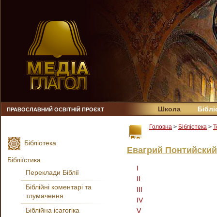
Школа
Біблі
ПРАВОСЛАВНИЙ ОСВІТНІЙ ПРОЄКТ
Головна
>
Бібліотека
>
Т
Бібліотека
Евагрий Понтийский
Бібліїстика
I
Переклади Біблії
II
Біблійні коментарі та
III
тлумачення
IV
Біблійна ісагогіка
V