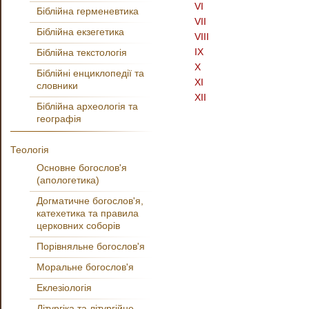
VI
Біблійна герменевтика
VII
Біблійна екзегетика
VIII
IX
Біблійна текстологія
X
Біблійні енциклопедії та
XI
словники
XII
Біблійна археологія та
географія
Теологія
Основне богослов'я
(апологетика)
Догматичне богослов'я,
катехетика та правила
церковних соборів
Порівняльне богослов'я
Моральне богослов'я
Еклезіологія
Літургіка та літургійне