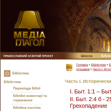
Школа
Біблі
ПРАВОСЛАВНИЙ ОСВІТНІЙ ПРОЄКТ
Головна
>
Бібліотека
>
Б
отрывков
>
Часть Ι. Ист
Бібліотека
Часть Ι. Историческ
Бібліїстика
Переклади Біблії
Ι. Быт. 1:1 – Б
Біблійні коментарі та
ΙΙ. Быт. 2:4 б -
тлумачення
Грехопадение
Біблійна ісагогіка