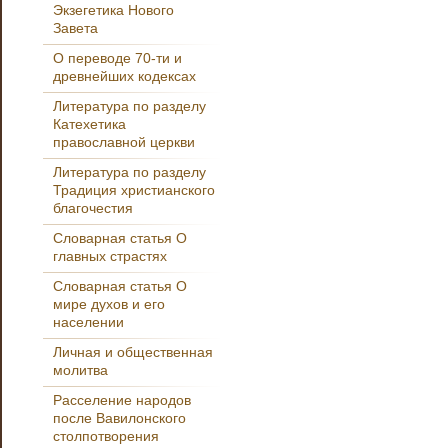
Экзегетика Нового
Завета
О переводе 70-ти и
древнейших кодексах
Литература по разделу
Катехетика
православной церкви
Литература по разделу
Традиция христианского
благочестия
Словарная статья О
главных страстях
Словарная статья О
мире духов и его
населении
Личная и общественная
молитва
Расселение народов
после Вавилонского
столпотворения