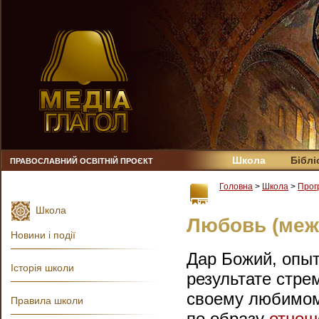
Школа
Біблі
ПРАВОСЛАВНИЙ ОСВІТНІЙ ПРОЄКТ
Головна
>
Школа
>
Прог
Школа
Любовь (меж
Новини і події
Дар Божий, опыт
Історія школи
результате стре
своему любимому
Правила школи
по образу
отнош